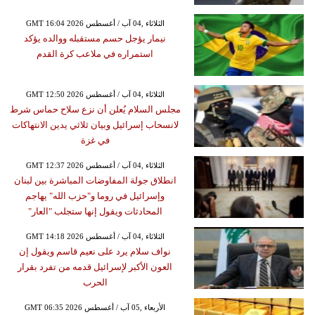
GMT 16:04 2026 الثلاثاء ,04 آب / أغسطس
نيمار يؤجل حسم مستقبله ووالده يؤكد
استمراره في ملاعب كرة القدم
GMT 12:50 2026 الثلاثاء ,04 آب / أغسطس
مجلس السلام يُعلن أن نزع سلاح حماس شرط
لانسحاب إسرائيل وبيان ثلاثي يدين الانتهاكات
في غزة
GMT 12:37 2026 الثلاثاء ,04 آب / أغسطس
انطلاق جولة المفاوضات المباشرة بين لبنان
وإسرائيل في روما و"حزب الله" يهاجم
المحادثات ويقول إنها ستجلب "العار"
GMT 14:18 2026 الثلاثاء ,04 آب / أغسطس
نواف سلام يرد على نعيم قاسم ويقول إن
العون الأكبر لإسرائيل قدمه من تفرد بقرار
الحرب
GMT 06:35 2026 الأربعاء ,05 آب / أغسطس