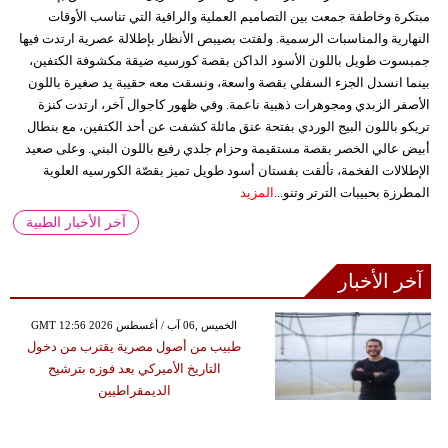
مبتكرة وخاطفة جمعت بين التصاميم العملية والراقية التي تناسب الأوقات
النهارية والمناسبات الرسمية. ولفتت بصيبص الأنظار بإطلالة عصرية ارتدت فيها
جمبسوت طويل باللون الأسود الداكن بقصة كورسيه ضيقة مكشوفة الكتفين،
بينما انسدل الجزء السفلي بقصة واسعة، ونسقت معه حقيبة يد صغيرة باللون
الأصفر الزبدي ومجوهرات ذهبية ناعمة. وفي ظهور كاجوال آخر، ارتدت كنزة
تريكو باللون البيج الوردي بفتحة عنق مائلة كشفت عن أحد الكتفين، مع بنطال
أبيض عالي الخصر بقصة مستقيمة وحزام جلدي رفيع باللون البني. وعلى صعيد
الإطلالات الفخمة، تألقت بفستان أسود طويل تميز بقصّة الكورسيه العلوية
المطرزة بحبيبات الترتر وتنو...
المزيد
آخر الأخبار الطبية
آخر الأخبار
GMT 12:56 2026 الخميس ,06 آب / أغسطس
طبيب من أصول مصرية يقترب من دخول
التاريخ الأميركي بعد فوزه بترشيح
الديمقراطيين