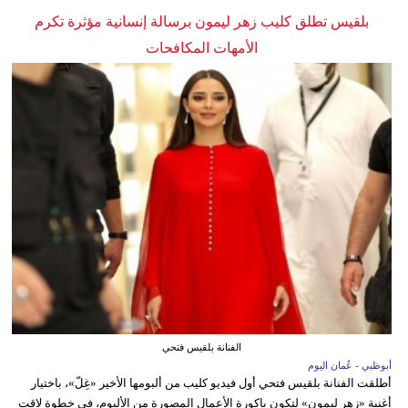
بلقيس تطلق كليب زهر ليمون برسالة إنسانية مؤثرة تكرم
الأمهات المكافحات
الفنانة بلقيس فتحي
أبوظبي - عُمان اليوم
أطلقت الفنانة بلقيس فتحي أول فيديو كليب من ألبومها الأخير «غِلّ»، باختيار
أغنية «زهر ليمون» لتكون باكورة الأعمال المصورة من الألبوم، في خطوة لاقت