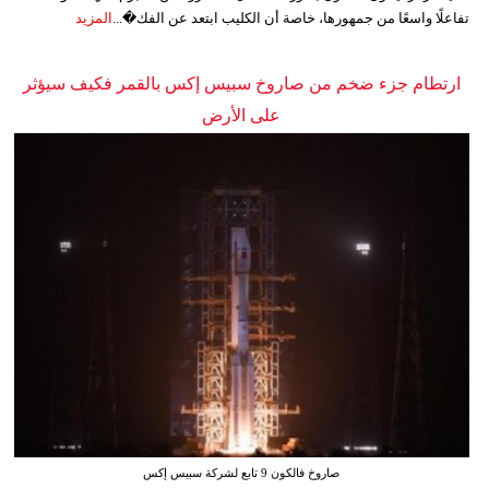
تفاعلًا واسعًا من جمهورها، خاصة أن الكليب ابتعد عن الفك�...
المزيد
ارتطام جزء ضخم من صاروخ سبيس إكس بالقمر فكيف سيؤثر
على الأرض
صاروخ فالكون 9 تابع لشركة سبيس إكس