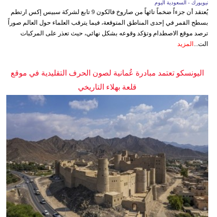
نيويورك - السعودية اليوم
يُعتقد أن جزءاً ضخماً تائهاً من صاروخ فالكون 9 تابع لشركة سبيس إكس ارتطم
بسطح القمر في إحدى المناطق المتوقعة، فيما يترقب العلماء حول العالم صوراً
ترصد موقع الاصطدام وتؤكد وقوعه بشكل نهائي، حيث تعذر على المركبات
الت...
المزيد
اليونسكو تعتمد مبادرة عُمانية لصون الحرف التقليدية في موقع
قلعة بهلاء التاريخي