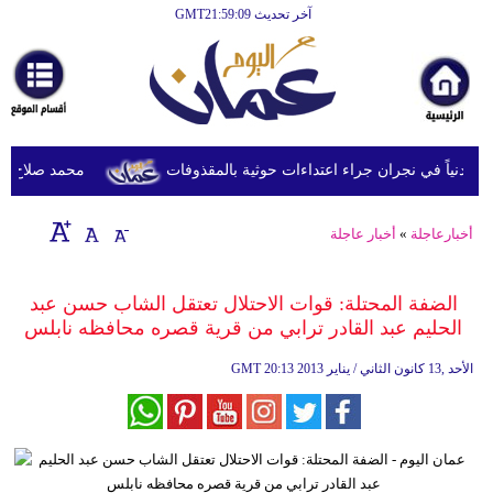
آخر تحديث GMT21:59:09
الرئيسية
أخبارعاجلة
رياضة
ثقافة
محمد صلاح يصل تر
إقتصاد
أخبارعاجلة
»
أخبار عاجلة
فن
وموسيقى
الضفة المحتلة: قوات الاحتلال تعتقل الشاب حسن عبد
الحليم عبد القادر ترابي من قرية قصره محافظه نابلس
أزياء
20:13 2013 الأحد ,13 كانون الثاني / يناير
GMT
صحة
وتغذية
سياحة