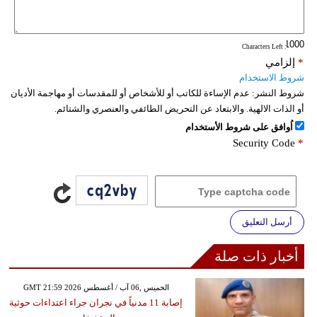
فيديو
: Characters Left
سيارات
*
إلزامي
شروط الاستخدام
شروط النشر:
عدم الإساءة للكاتب أو للأشخاص أو للمقدسات أو مهاجمة الأديان
أو الذات الالهية. والابتعاد عن التحريض الطائفي والعنصري والشتائم.
اُوافق على شروط الأستخدام
Security Code
*
أرسل التعليق
أخبار ذات صلة
GMT 21:59 2026 الخميس ,06 آب / أغسطس
إصابة 11 مدنياً في نجران جراء اعتداءات حوثية