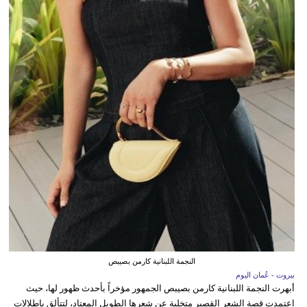
النجمة اللبنانية كارمن بصيبص
بيروت - عُمان اليوم
أبهرت النجمة اللبنانية كارمن بصيبص الجمهور مؤخراً بأحدث ظهور لها، حيث
اعتمدت قصة الشعر القصير متخلية عن شعرها الطويل المعتاد، لتتألق بإطلالات