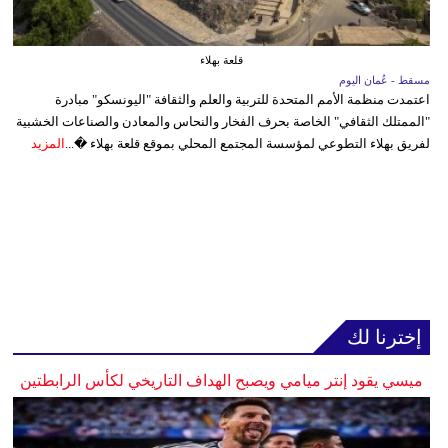
قلعة بهلاء
مسقط - عُمان اليوم
اعتمدت منظمة الأمم المتحدة للتربية والعلم والثقافة "اليونسكو" مبادرة
"الممتلك الثقافي" الخاصة بحرف الفخار والنحاس والمعادن والصناعات الخشبية
لفريق بهلاء التطوعي لمؤسسة المجتمع المحلي بموقع قلعة بهلاء �...
المزيد
إخترنا لك
ميسي يقود إنتر ميامي ويصبح الهداف التاريخي لكأس الرابطتين