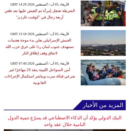
GMT 14:29 2026 الأربعاء ,05 آب / أغسطس
الشرطة تعتقل إمرأة تم القبض عليها بعد طعن
أربعة رجال في "كوفنت غاردن"
GMT 13:18 2026 الأربعاء ,05 آب / أغسطس
الجيش الإسرائيلي يعلن بدء موجة هجمات
تستهدف جنوب لبنان ردا على خرق حزب الله
لاتفاق وقف إطلاق النار
GMT 07:40 2026 الأربعاء ,05 آب / أغسطس
أمن السواحل الليبية ينقذ 29 مهاجرًا غير
شرعي قبالة سرت ويباشر استكمال الإجراءات
القانونية
المزيد من الأخبار
البنك الدولي يؤكد أن الذكاء الاصطناعي قد يسرّع تنمية الدول
النامية خلال عقد واحد