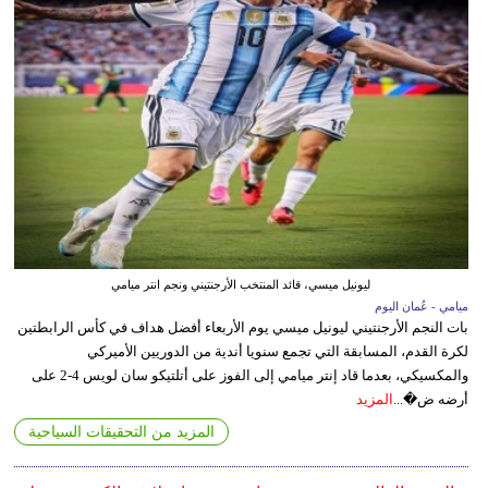
ليونيل ميسي، قائد المنتخب الأرجنتيني ونجم انتر ميامي
ميامي - عُمان اليوم
بات النجم الأرجنتيني ليونيل ميسي يوم الأربعاء أفضل هداف في كأس الرابطتين
لكرة القدم، المسابقة التي تجمع سنويا أندية من الدوريين الأميركي
والمكسيكي، بعدما قاد إنتر ميامي إلى الفوز على أتلتيكو سان لويس 4-2 على
أرضه ض�...
المزيد
المزيد من التحقيقات السياحية