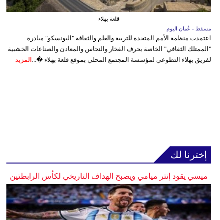
قلعة بهلاء
مسقط - عُمان اليوم
اعتمدت منظمة الأمم المتحدة للتربية والعلم والثقافة "اليونسكو" مبادرة
"الممتلك الثقافي" الخاصة بحرف الفخار والنحاس والمعادن والصناعات الخشبية
لفريق بهلاء التطوعي لمؤسسة المجتمع المحلي بموقع قلعة بهلاء �...
المزيد
إخترنا لك
ميسي يقود إنتر ميامي ويصبح الهداف التاريخي لكأس الرابطتين