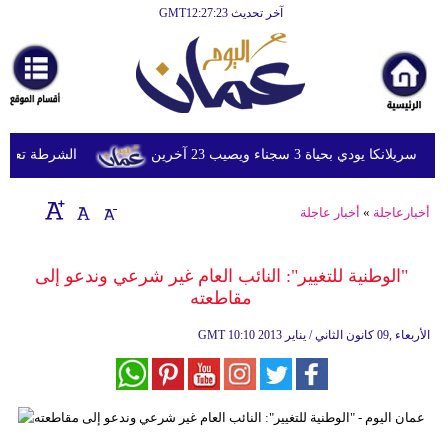
آخر تحديث GMT12:27:23
الرئيسية
أخبارعاجلة
رياضة
ثقافة
ي بحياة 3 سجناء ويصيب 23 آخرين
الشرطة تعتقل إمر
إقتصاد
أخبارعاجلة
»
أخبار عاجلة
فن
وموسيقى
"الوطنية للتغيير": النائب العام غير شرعي وندعو إلى
مقاطعته
أزياء
10:10 2013 الأربعاء ,09 كانون الثاني / يناير
GMT
صحة
وتغذية
سياحة