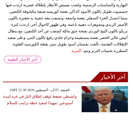
النهارية والمناسبات الرسمية. ولفتت بصيبص الأنظار بإطلالة عصرية ارتدت فيها
جمبسوت طويل باللون الأسود الداكن بقصة كورسيه ضيقة مكشوفة الكتفين،
بينما انسدل الجزء السفلي بقصة واسعة، ونسقت معه حقيبة يد صغيرة باللون
الأصفر الزبدي ومجوهرات ذهبية ناعمة. وفي ظهور كاجوال آخر، ارتدت كنزة
تريكو باللون البيج الوردي بفتحة عنق مائلة كشفت عن أحد الكتفين، مع بنطال
أبيض عالي الخصر بقصة مستقيمة وحزام جلدي رفيع باللون البني. وعلى صعيد
الإطلالات الفخمة، تألقت بفستان أسود طويل تميز بقصّة الكورسيه العلوية
المطرزة بحبيبات الترتر وتنو...
المزيد
آخر الأخبار الطبية
آخر الأخبار
GMT 21:30 2026 الجمعة ,07 آب / أغسطس
واشنطن تضغط لوقف إطلاق النار في غزة لمدة
أسبوعين تمهيدًا لتنفيذ خطة ترامب للسلام