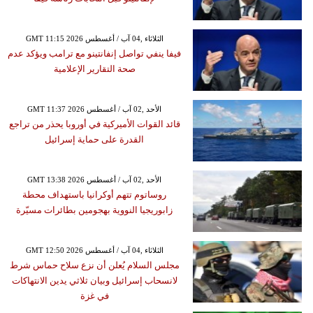
GMT 11:15 2026 الثلاثاء ,04 آب / أغسطس
فيفا ينفي تواصل إنفانتينو مع ترامب ويؤكد عدم
صحة التقارير الإعلامية
GMT 11:37 2026 الأحد ,02 آب / أغسطس
قائد القوات الأميركية في أوروبا يحذر من تراجع
القدرة على حماية إسرائيل
GMT 13:38 2026 الأحد ,02 آب / أغسطس
روساتوم تتهم أوكرانيا باستهداف محطة
زابوريجيا النووية بهجومين بطائرات مسيّرة
GMT 12:50 2026 الثلاثاء ,04 آب / أغسطس
مجلس السلام يُعلن أن نزع سلاح حماس شرط
لانسحاب إسرائيل وبيان ثلاثي يدين الانتهاكات
في غزة