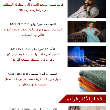
كريم فهمي يستعد للعودة إلى البطولة المطلقة
في دراما رمضان 2027
GMT 09:39 2026 السبت ,25 تموز / يوليو
فساتين السهرة بزمزمات الخصر صيحة أنثوية
تتألق بها النجمات
GMT 16:13 2026 الأحد ,12 تموز / يوليو
عسير تُعزز جاذبيتها السياحية بتدشين أكبر
نافورة في المملكة بمنتجع الوادي
GMT 12:35 2026 السبت ,01 آب / أغسطس
حلول منزلية ساحرة لاستعادة نعومة مناشفكِ
الخشنة بدون معطرات
الأخبار الأكثر قراءة
GMT 13:19 2026 الأحد ,02 آب / أغسطس