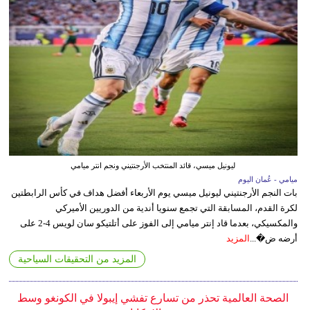
ليونيل ميسي، قائد المنتخب الأرجنتيني ونجم انتر ميامي
ميامي - عُمان اليوم
بات النجم الأرجنتيني ليونيل ميسي يوم الأربعاء أفضل هداف في كأس الرابطتين
لكرة القدم، المسابقة التي تجمع سنويا أندية من الدوريين الأميركي
والمكسيكي، بعدما قاد إنتر ميامي إلى الفوز على أتلتيكو سان لويس 4-2 على
أرضه ض�...
المزيد
المزيد من التحقيقات السياحية
الصحة العالمية تحذر من تسارع تفشي إيبولا في الكونغو وسط