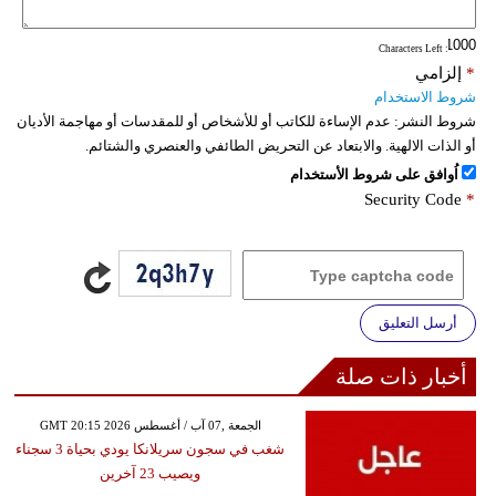
فيديو
: Characters Left
*
إلزامي
سيارات
شروط الاستخدام
شروط النشر:
عدم الإساءة للكاتب أو للأشخاص أو للمقدسات أو مهاجمة الأديان
أو الذات الالهية. والابتعاد عن التحريض الطائفي والعنصري والشتائم.
اُوافق على شروط الأستخدام
Security Code
*
أرسل التعليق
أخبار ذات صلة
GMT 20:15 2026 الجمعة ,07 آب / أغسطس
شغب في سجون سريلانكا يودي بحياة 3 سجناء
ويصيب 23 آخرين