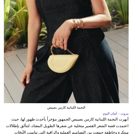
النجمة اللبنانية كارمن بصيبص
بيروت - عُمان اليوم
أبهرت النجمة اللبنانية كارمن بصيبص الجمهور مؤخراً بأحدث ظهور لها، حيث
اعتمدت قصة الشعر القصير متخلية عن شعرها الطويل المعتاد، لتتألق بإطلالات
مبتكرة وخاطفة جمعت بين التصاميم العملية والراقية التي تناسب الأوقات