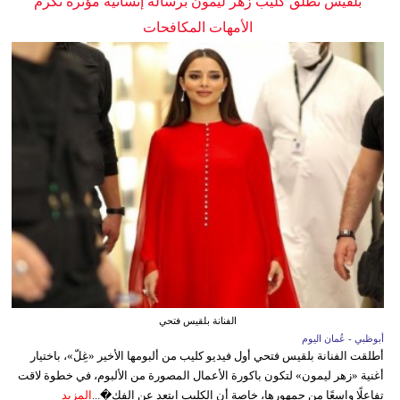
بلقيس تطلق كليب زهر ليمون برسالة إنسانية مؤثرة تكرم
الأمهات المكافحات
الفنانة بلقيس فتحي
أبوظبي - عُمان اليوم
أطلقت الفنانة بلقيس فتحي أول فيديو كليب من ألبومها الأخير «غِلّ»، باختيار
أغنية «زهر ليمون» لتكون باكورة الأعمال المصورة من الألبوم، في خطوة لاقت
تفاعلًا واسعًا من جمهورها، خاصة أن الكليب ابتعد عن الفك�...
المزيد