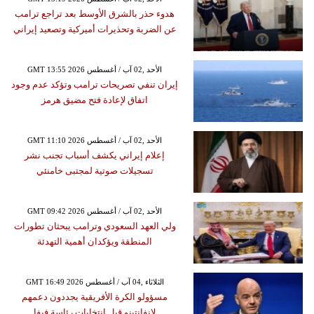
هدوء حذر بالشرق الأوسط بعد تراجع ترامب
عن الضربة وتحذيرات أميركية وتصعيد إيراني
GMT 13:55 2026 الأحد ,02 آب / أغسطس
إيران تنفي تصريحات ترامب وتؤكد عدم وجود
اتفاق لإعادة فتح مضيق هرمز
GMT 11:10 2026 الأحد ,02 آب / أغسطس
إعلام إيراني يكشف أسباب تجنب نشر
تسجيلات صوتية لمجتبى خامنئي
GMT 09:42 2026 الأحد ,02 آب / أغسطس
ولي العهد السعودي وترامب يبحثان تطورات
المنطقة ويؤكدان أهمية التهدئة
GMT 16:49 2026 الثلاثاء ,04 آب / أغسطس
مسؤولو الكرة الأفريقية يجددون دعمهم
لإنفانتينو قبل انتخابات رئاسة فيفا