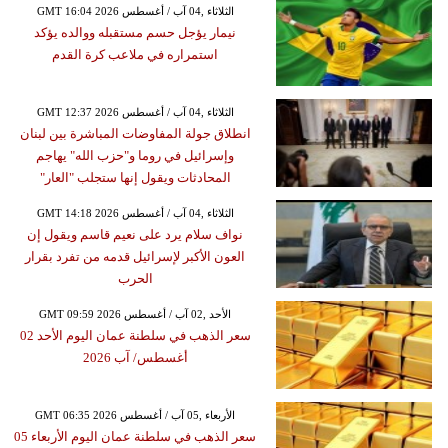
GMT 16:04 2026 الثلاثاء ,04 آب / أغسطس
نيمار يؤجل حسم مستقبله ووالده يؤكد
استمراره في ملاعب كرة القدم
GMT 12:37 2026 الثلاثاء ,04 آب / أغسطس
انطلاق جولة المفاوضات المباشرة بين لبنان
وإسرائيل في روما و"حزب الله" يهاجم
المحادثات ويقول إنها ستجلب "العار"
GMT 14:18 2026 الثلاثاء ,04 آب / أغسطس
نواف سلام يرد على نعيم قاسم ويقول إن
العون الأكبر لإسرائيل قدمه من تفرد بقرار
الحرب
GMT 09:59 2026 الأحد ,02 آب / أغسطس
سعر الذهب في سلطنة عمان اليوم الأحد 02
أغسطس/ آب 2026
GMT 06:35 2026 الأربعاء ,05 آب / أغسطس
سعر الذهب في سلطنة عمان اليوم الأربعاء 05