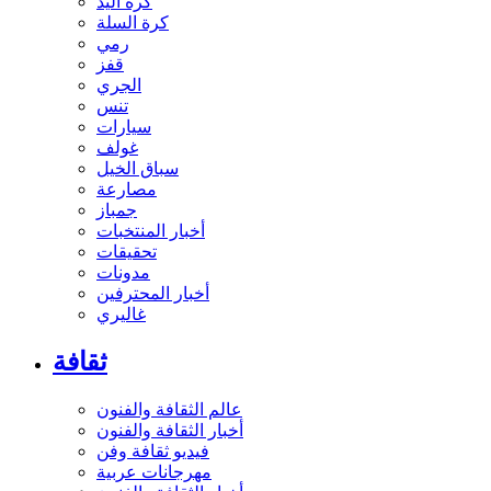
كرة اليد
كرة السلة
رمي
قفز
الجري
تنس
سيارات
غولف
سباق الخيل
مصارعة
جمباز
أخبار المنتخبات
تحقيقات
مدونات
أخبار المحترفين
غاليري
ثقافة
عالم الثقافة والفنون
أخبار الثقافة والفنون
فيديو ثقافة وفن
مهرجانات عربية