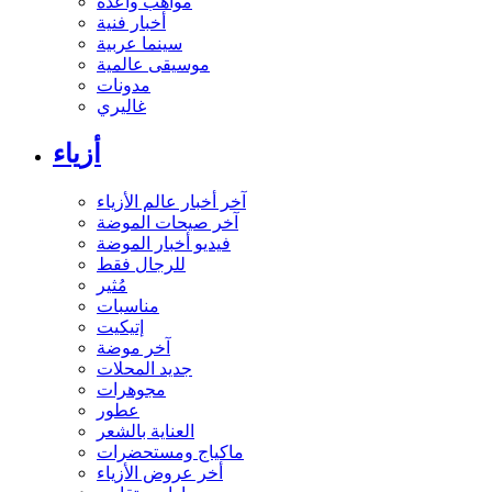
مواهب واعدة
أخبار فنية
سينما عربية
موسيقى عالمية
مدونات
غاليري
أزياء
آخر أخبار عالم الأزياء
آخر صيحات الموضة
فيديو أخبار الموضة
للرجال فقط
مُثير
مناسبات
إتيكيت
آخر موضة
جديد المحلات
مجوهرات
عطور
العناية بالشعر
ماكياج ومستحضرات
أخر عروض الأزياء