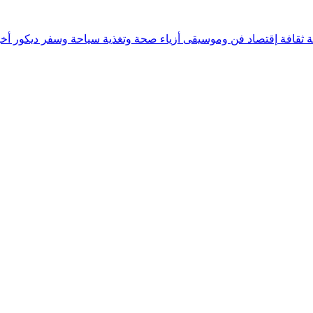
ة
ثقافة
إقتصاد
فن وموسيقى
أزياء
صحة وتغذية
سياحة وسفر
ديكور
أخب