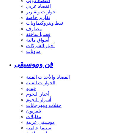
اقتصاد دولي
اقتصاد عربي
حوارات وتقارير
تقارير خاصة
نفط وبتروكيماويات
مصارف
قضايا ساخنة
أسواق مالية
أخبار الشركات
مدونات
فن وموسيقى
القضايا والأحداث الفنية
الحوارات الفنية
فيديو
أخبار النجوم
أسرار النجوم
حفلات ومهرجانات
تلفزيون
مقابلات
موسيقى عربية
سينما عالمية