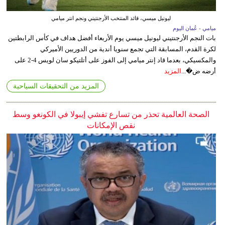
ليونيل ميسي، قائد المنتخب الأرجنتيني ونجم انتر ميامي
ميامي - عُمان اليوم
بات النجم الأرجنتيني ليونيل ميسي يوم الأربعاء أفضل هداف في كأس الرابطتين
لكرة القدم، المسابقة التي تجمع سنويا أندية من الدوريين الأميركي
والمكسيكي، بعدما قاد إنتر ميامي إلى الفوز على أتلتيكو سان لويس 4-2 على
أرضه ض�...
المزيد
المزيد من التحقيقات السياحية
الصحة العالمية تحذر من تسارع تفشي إيبولا في الكونغو وسط
نقص الإمكانات