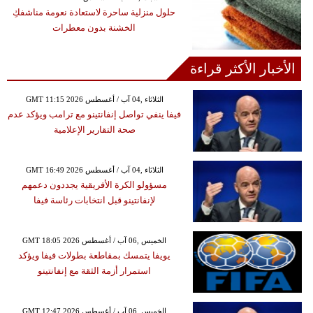
حلول منزلية ساحرة لاستعادة نعومة مناشفكِ
الخشنة بدون معطرات
الأخبار الأكثر قراءة
GMT 11:15 2026 الثلاثاء ,04 آب / أغسطس
فيفا ينفي تواصل إنفانتينو مع ترامب ويؤكد عدم
صحة التقارير الإعلامية
GMT 16:49 2026 الثلاثاء ,04 آب / أغسطس
مسؤولو الكرة الأفريقية يجددون دعمهم
لإنفانتينو قبل انتخابات رئاسة فيفا
GMT 18:05 2026 الخميس ,06 آب / أغسطس
يويفا يتمسك بمقاطعة بطولات فيفا ويؤكد
استمرار أزمة الثقة مع إنفانتينو
GMT 12:47 2026 الخميس ,06 آب / أغسطس