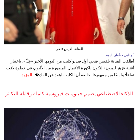
الفنانة بلقيس فتحي
أبوظبي - عُمان اليوم
أطلقت الفنانة بلقيس فتحي أول فيديو كليب من ألبومها الأخير «غِلّ»، باختيار
أغنية «زهر ليمون» لتكون باكورة الأعمال المصورة من الألبوم، في خطوة لاقت
تفاعلًا واسعًا من جمهورها، خاصة أن الكليب ابتعد عن الفك�...
المزيد
الذكاء الاصطناعي يصمم جينومات فيروسية كاملة وقابلة للتكاثر