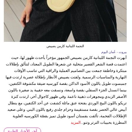
النجمة اللبنانية كارمن بصيبص
بيروت - عُمان اليوم
أبهرت النجمة اللبنانية كارمن بصيبص الجمهور مؤخراً بأحدث ظهور لها، حيث
اعتمدت قصة الشعر القصير متخلية عن شعرها الطويل المعتاد، لتتألق بإطلالات
مبتكرة وخاطفة جمعت بين التصاميم العملية والراقية التي تناسب الأوقات
النهارية والمناسبات الرسمية. ولفتت بصيبص الأنظار بإطلالة عصرية ارتدت فيها
جمبسوت طويل باللون الأسود الداكن بقصة كورسيه ضيقة مكشوفة الكتفين،
بينما انسدل الجزء السفلي بقصة واسعة، ونسقت معه حقيبة يد صغيرة باللون
الأصفر الزبدي ومجوهرات ذهبية ناعمة. وفي ظهور كاجوال آخر، ارتدت كنزة
تريكو باللون البيج الوردي بفتحة عنق مائلة كشفت عن أحد الكتفين، مع بنطال
أبيض عالي الخصر بقصة مستقيمة وحزام جلدي رفيع باللون البني. وعلى صعيد
الإطلالات الفخمة، تألقت بفستان أسود طويل تميز بقصّة الكورسيه العلوية
المطرزة بحبيبات الترتر وتنو...
المزيد
آخر الأخبار الطبية