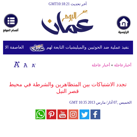
آخر تحديث GMT10:18:21
الرئيسية
أخبارعاجلة
رياضة
ثقافة
نفيذ عملية ضد الحوثيين والميليشيات التابعة لهم
العاصفة الاستوائ
إقتصاد
أخبارعاجلة
»
أخبار عاجلة
فن
وموسيقى
تجدد الاشتباكات بين المتظاهرين والشرطة في محيط
قصر النيل
أزياء
10:35 2013 الخميس ,07 آذار/ مارس
GMT
صحة
وتغذية
سياحة