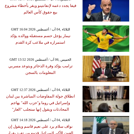
فيفا يجدد دعمه لإنفانتينو ويقر بأخطاء مشروع
بيع حقوق كأس العالم
GMT 16:04 2026 الثلاثاء ,04 آب / أغسطس
نيمار يؤجل حسم مستقبله ووالده يؤكد
استمراره في ملاعب كرة القدم
GMT 13:52 2026 الخميس ,06 آب / أغسطس
ترامب يؤكد وفرة الذخائر ويتوعد مسربي
المعلومات بالسجن
GMT 12:37 2026 الثلاثاء ,04 آب / أغسطس
انطلاق جولة المفاوضات المباشرة بين لبنان
وإسرائيل في روما و"حزب الله" يهاجم
المحادثات ويقول إنها ستجلب "العار"
GMT 14:18 2026 الثلاثاء ,04 آب / أغسطس
نواف سلام يرد على نعيم قاسم ويقول إن
العون الأكبر لإسرائيل قدمه من تفرد بقرار