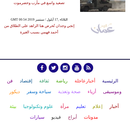
تصعيد واسع في مأرب وحضرموت
GMT 00:54 2019 الثلاثاء ,17 أيلول / سبتمبر
إنجي وجدان تُحرض هنا الزاهد على الطلاق من
أحمد فهمي بسبب الغيرة
الرئيسية
أخبارعاجلة
رياضة
ثقافة
إقتصاد
فن
وموسيقى
أزياء
صحة وتغذية
سياحة وسفر
ديكور
أخبار
إعلام
تعليم
مرأة
علوم وتكنولوجيا
بيئة
مدونات
أبراج
فيديو
سيارات