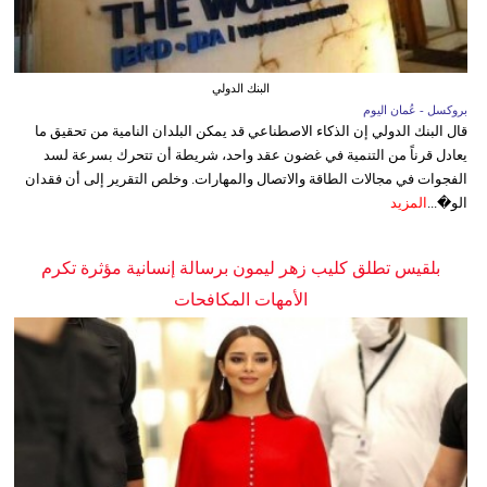
البنك الدولي
بروكسل - عُمان اليوم
قال البنك الدولي إن الذكاء الاصطناعي قد يمكن البلدان النامية من تحقيق ما
يعادل قرناً من التنمية في غضون عقد واحد، شريطة أن تتحرك بسرعة لسد
الفجوات في مجالات الطاقة والاتصال والمهارات. وخلص التقرير إلى أن فقدان
الو�...
المزيد
بلقيس تطلق كليب زهر ليمون برسالة إنسانية مؤثرة تكرم
الأمهات المكافحات