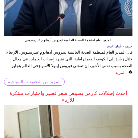
المدير العام لمنظمة الصحة العالمية تيدروس أدهانوم غيبريسوس
جنيف - عُمان اليوم
قال المدير العام لمنظمة الصحة العالمية تيدروس أدهانوم غيبريسوس، الأربعاء،
خلال زيارة إلى الكونغو الديمقراطية، التي تشهد إضراب العاملين في مجال
الصحة بسبب نقص الأجور، إن تفشي فيروس إيبولا الأسرع في العالم يتجاوز
�...
المزيد
المزيد من التحقيقات السياحية
أحدث إطلالات كارمن بصيبص شعر قصير واختيارات مبتكرة
للأزياء