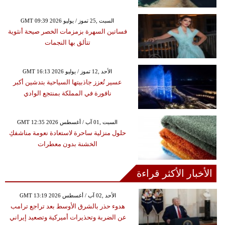
GMT 09:39 2026 السبت ,25 تموز / يوليو
فساتين السهرة بزمزمات الخصر صيحة أنثوية
تتألق بها النجمات
GMT 16:13 2026 الأحد ,12 تموز / يوليو
عسير تُعزز جاذبيتها السياحية بتدشين أكبر
نافورة في المملكة بمنتجع الوادي
GMT 12:35 2026 السبت ,01 آب / أغسطس
حلول منزلية ساحرة لاستعادة نعومة مناشفكِ
الخشنة بدون معطرات
الأخبار الأكثر قراءة
GMT 13:19 2026 الأحد ,02 آب / أغسطس
هدوء حذر بالشرق الأوسط بعد تراجع ترامب
عن الضربة وتحذيرات أميركية وتصعيد إيراني