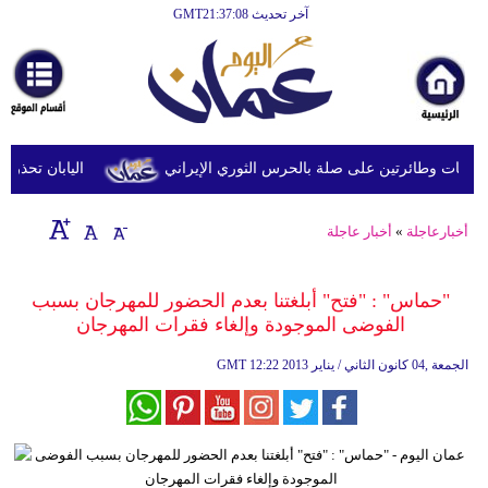
آخر تحديث GMT21:37:08
الرئيسية
أخبارعاجلة
رياضة
ثقافة
 وطائرتين على صلة بالحرس الثوري الإيراني
اليابان تحذر من ا
إقتصاد
أخبارعاجلة
»
أخبار عاجلة
فن
وموسيقى
"حماس" : "فتح" أبلغتنا بعدم الحضور للمهرجان بسبب
الفوضى الموجودة وإلغاء فقرات المهرجان
أزياء
12:22 2013 الجمعة ,04 كانون الثاني / يناير
GMT
صحة
وتغذية
سياحة