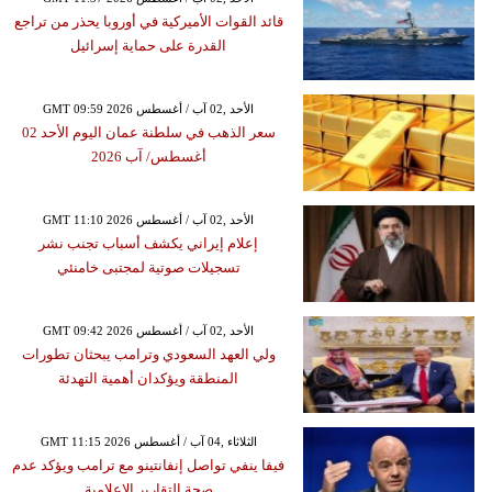
قائد القوات الأميركية في أوروبا يحذر من تراجع
القدرة على حماية إسرائيل
GMT 09:59 2026 الأحد ,02 آب / أغسطس
سعر الذهب في سلطنة عمان اليوم الأحد 02
أغسطس/ آب 2026
GMT 11:10 2026 الأحد ,02 آب / أغسطس
إعلام إيراني يكشف أسباب تجنب نشر
تسجيلات صوتية لمجتبى خامنئي
GMT 09:42 2026 الأحد ,02 آب / أغسطس
ولي العهد السعودي وترامب يبحثان تطورات
المنطقة ويؤكدان أهمية التهدئة
GMT 11:15 2026 الثلاثاء ,04 آب / أغسطس
فيفا ينفي تواصل إنفانتينو مع ترامب ويؤكد عدم
صحة التقارير الإعلامية