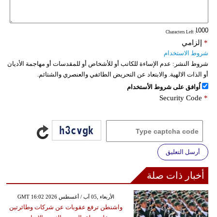
فيديو
: Characters Left
سيارات
*
إلزامي
شروط الاستخدام
شروط النشر:
عدم الإساءة للكاتب أو للأشخاص أو للمقدسات أو مهاجمة الأديان
أو الذات الالهية. والابتعاد عن التحريض الطائفي والعنصري والشتائم.
اُوافق على شروط الأستخدام
Security Code
*
أرسل التعليق
أخبار ذات صلة
GMT 16:02 2026 الأربعاء ,05 آب / أغسطس
واشنطن ترفع عقوبات عن شركات وطائرتين