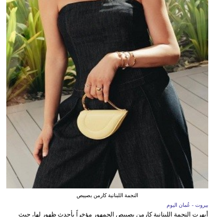
النجمة اللبنانية كارمن بصيبص
بيروت - عُمان اليوم
أبهرت النجمة اللبنانية كارمن بصيبص الجمهور مؤخراً بأحدث ظهور لها، حيث