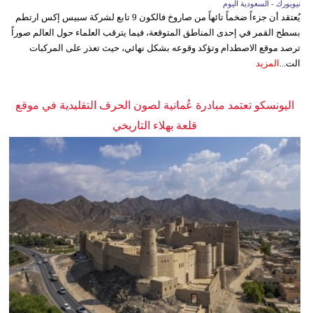
نيويورك - السعودية اليوم
يُعتقد أن جزءاً ضخماً تائهاً من صاروخ فالكون 9 تابع لشركة سبيس إكس ارتطم
بسطح القمر في إحدى المناطق المتوقعة، فيما يترقب العلماء حول العالم صوراً
ترصد موقع الاصطدام وتؤكد وقوعه بشكل نهائي، حيث تعذر على المركبات
الت...
المزيد
اليونسكو تعتمد مبادرة عُمانية لصون الحرف التقليدية في موقع
قلعة بهلاء التاريخي