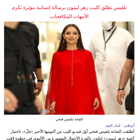
بلقيس تطلق كليب زهر ليمون برسالة إنسانية مؤثرة تكرم
الأمهات المكافحات
الفنانة بلقيس فتحي
أبوظبي - عُمان اليوم
أطلقت الفنانة بلقيس فتحي أول فيديو كليب من ألبومها الأخير «غِلّ»، باختيار
أغنية «زهر ليمون» لتكون باكورة الأعمال المصورة من الألبوم، في خطوة لاقت