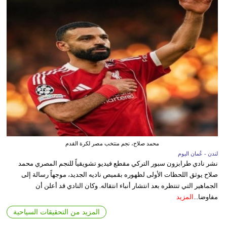
محمد صلاح، نجم منتخب مصر لكرة القدم
لندن - عُمان اليوم
نشر نادي طرابزون سبور التركي مقطع فيديو تشويقياً للنجم المصري محمد
صلاح يوثق اللحظات الأولى لظهوره بقميص ناديه الجديد، موجهاً رسالة إلى
الجماهير التي تنتظره بعد انتشار أنباء انتقاله. وكان النادي قد أعلن أن
مفاوضا...
المزيد
المزيد من التحقيقات السياحية