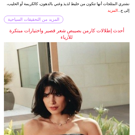
نشتري المثلجات أنها تتكون من خليط لذيذ وغني بالدهون، كالكريمة أو الحليب،
إلى ج...
المزيد
المزيد من التحقيقات السياحية
أحدث إطلالات كارمن بصيبص شعر قصير واختيارات مبتكرة
للأزياء