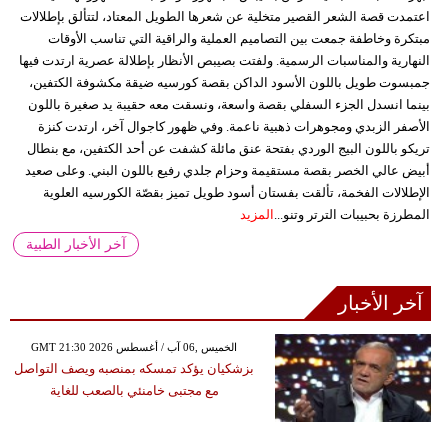
اعتمدت قصة الشعر القصير متخلية عن شعرها الطويل المعتاد، لتتألق بإطلالات
مبتكرة وخاطفة جمعت بين التصاميم العملية والراقية التي تناسب الأوقات
النهارية والمناسبات الرسمية. ولفتت بصيبص الأنظار بإطلالة عصرية ارتدت فيها
جمبسوت طويل باللون الأسود الداكن بقصة كورسيه ضيقة مكشوفة الكتفين،
بينما انسدل الجزء السفلي بقصة واسعة، ونسقت معه حقيبة يد صغيرة باللون
الأصفر الزبدي ومجوهرات ذهبية ناعمة. وفي ظهور كاجوال آخر، ارتدت كنزة
تريكو باللون البيج الوردي بفتحة عنق مائلة كشفت عن أحد الكتفين، مع بنطال
أبيض عالي الخصر بقصة مستقيمة وحزام جلدي رفيع باللون البني. وعلى صعيد
الإطلالات الفخمة، تألقت بفستان أسود طويل تميز بقصّة الكورسيه العلوية
المطرزة بحبيبات الترتر وتنو...
المزيد
آخر الأخبار الطبية
آخر الأخبار
GMT 21:30 2026 الخميس ,06 آب / أغسطس
بزشكيان يؤكد تمسكه بمنصبه ويصف التواصل
مع مجتبى خامنئي بالصعب للغاية