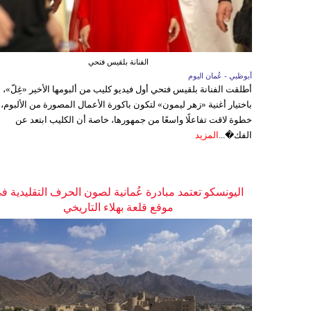
الفنانة بلقيس فتحي
أبوظبي - عُمان اليوم
أطلقت الفنانة بلقيس فتحي أول فيديو كليب من ألبومها الأخير «غِلّ»،
باختيار أغنية «زهر ليمون» لتكون باكورة الأعمال المصورة من الألبوم،
خطوة لاقت تفاعلًا واسعًا من جمهورها، خاصة أن الكليب ابتعد عن
الفك�...
المزيد
اليونسكو تعتمد مبادرة عُمانية لصون الحرف التقليدية ف
موقع قلعة بهلاء التاريخي