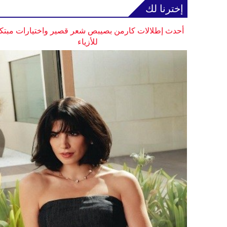
إخترنا لك
أحدث إطلالات كارمن بصيبص شعر قصير واختيارات مبتك
للأزياء