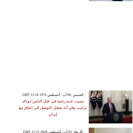
GMT 13:18 1970 الخميس ,06 آب / أغسطس
بسبب عدم رغبته في "قتل الناس"دونالد
ترامب يعلن أنه يفضَل التوصَل إلى إتفاق مع
إيران
GMT 12:15 2026 الأربعاء ,05 آب / أغسطس