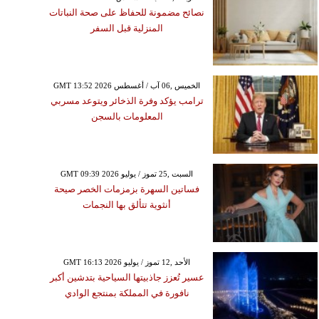
نصائح مضمونة للحفاظ على صحة النباتات
المنزلية قبل السفر
GMT 13:52 2026 الخميس ,06 آب / أغسطس
ترامب يؤكد وفرة الذخائر ويتوعد مسربي
المعلومات بالسجن
GMT 09:39 2026 السبت ,25 تموز / يوليو
فساتين السهرة بزمزمات الخصر صيحة
أنثوية تتألق بها النجمات
GMT 16:13 2026 الأحد ,12 تموز / يوليو
عسير تُعزز جاذبيتها السياحية بتدشين أكبر
نافورة في المملكة بمنتجع الوادي