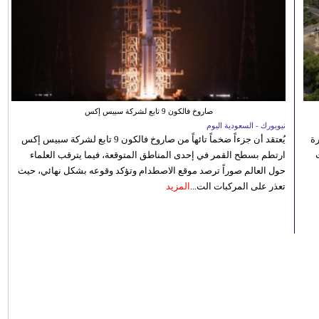
صاروخ فالكون 9 تابع لشركة سبيس إكس
نيويورك - السعودية اليوم
رة
يُعتقد أن جزءاً ضخماً تائهاً من صاروخ فالكون 9 تابع لشركة سبيس إكس
ارتطم بسطح القمر في إحدى المناطق المتوقعة، فيما يترقب العلماء
حول العالم صوراً ترصد موقع الاصطدام وتؤكد وقوعه بشكل نهائي، حيث
تعذر على المركبات الت...
المزيد