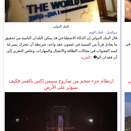
البنك الدولي
بروكسل - عُمان اليوم
قال البنك الدولي إن الذكاء الاصطناعي قد يمكن البلدان النامية من تحقيق
 في
ما يعادل قرناً من التنمية في غضون عقد واحد، شريطة أن تتحرك بسرعة
لسد الفجوات في مجالات الطاقة والاتصال والمهارات. وخلص التقرير إلى
أن فقدان الو�...
المزيد
ي
ارتطام جزء ضخم من صاروخ سبيس إكس بالقمر فكيف
سيؤثر على الأرض