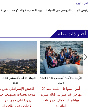
العرب اليوم
رئيس الجانب الروسي في المباحثات بين المعارضة والحكومة السورية 
أخبار ذات صلة
الأربعاء ,05 آب / أغسطس GMT 07:16
الأربعاء ,05 آب / أغسطس GMT 07:40
الأربعاء ,05 آب / أغس
2026
2026
20
زلزال بقوة 6.3 درجة يضرب
أمن السواحل الليبية ينقذ 29
الجيش الإسرائيلي يعلن ب
ون تحذيرات من
مهاجرًا غير شرعي قبالة سرت
موجة هجمات تستهدف جن
أضرار فورية
ويباشر استكمال الإجراءات
لبنان ردا على خرق حزب ال
القانونية
لاتفاق وقف إطلاق النار