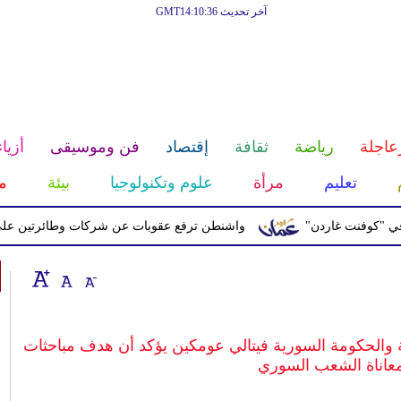
آخر تحديث GMT14:10:36
عاجلة
رياضة
ثقافة
إقتصاد
فن وموسيقى
أزياء
تعليم
مرأة
علوم وتكنولوجيا
بيئة
م
ت غاردن"
واشنطن ترفع عقوبات عن شركات وطائرتين على صلة بالح
 والحكومة السورية فيتالي عومكين يؤكد أن هدف مباحثات
عاناة الشعب السوري