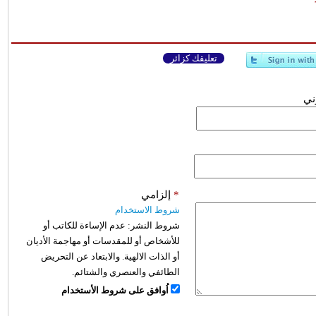
تعليقك كزائر
وني
*
إلزامي
شروط الاستخدام
شروط النشر:
عدم الإساءة للكاتب أو
للأشخاص أو للمقدسات أو مهاجمة الأديان
أو الذات الالهية. والابتعاد عن التحريض
الطائفي والعنصري والشتائم.
اُوافق على شروط الأستخدام