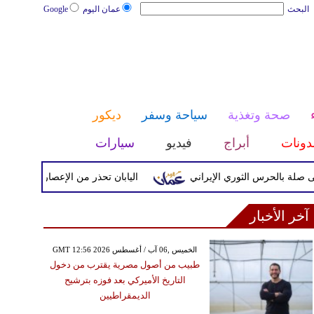
البحث
عمان اليوم
Google
صحة وتغذية
سياحة وسفر
ديكور
دونات
أبراج
فيديو
سيارات
رس الثوري الإيراني
اليابان تحذر من الإعصار دولفين ورياح عاتي
آخر الأخبار
GMT 12:56 2026 الخميس ,06 آب / أغسطس
طبيب من أصول مصرية يقترب من دخول
التاريخ الأميركي بعد فوزه بترشيح
الديمقراطيين