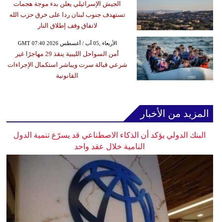
الجيش الإسرائيلي يعلن بدء موجة هجمات
تستهدف جنوب لبنان ردا على خرق حزب الله
لاتفاق وقف إطلاق النار
GMT 07:40 2026 الأربعاء ,05 آب / أغسطس
أمن السواحل الليبية ينقذ 29 مهاجرًا غير
شرعي قبالة سرت ويباشر استكمال الإجراءات
القانونية
المزيد من الأخبار
البنك الدولي يؤكد أن الذكاء الاصطناعي قد يسرّع تنمية الدول
النامية خلال عقد واحد