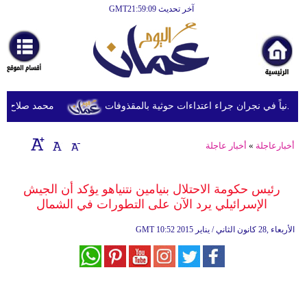
آخر تحديث GMT21:59:09
الرئيسية
أخبارعاجلة
رياضة
ثقافة
محمد صلاح يصل تر
إقتصاد
أخبارعاجلة
»
أخبار عاجلة
فن
وموسيقى
رئيس حكومة الاحتلال بنيامين نتنياهو يؤكد أن الجيش
الإسرائيلي يرد الآن على التطورات في الشمال
أزياء
10:52 2015 الأربعاء ,28 كانون الثاني / يناير
GMT
صحة
وتغذية
سياحة