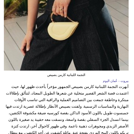
النجمة اللبنانية كارمن بصيبص
بيروت - عُمان اليوم
أبهرت النجمة اللبنانية كارمن بصيبص الجمهور مؤخراً بأحدث ظهور لها، حيث
اعتمدت قصة الشعر القصير متخلية عن شعرها الطويل المعتاد، لتتألق بإطلالات
مبتكرة وخاطفة جمعت بين التصاميم العملية والراقية التي تناسب الأوقات
النهارية والمناسبات الرسمية. ولفتت بصيبص الأنظار بإطلالة عصرية ارتدت فيها
جمبسوت طويل باللون الأسود الداكن بقصة كورسيه ضيقة مكشوفة الكتفين،
بينما انسدل الجزء السفلي بقصة واسعة، ونسقت معه حقيبة يد صغيرة باللون
الأصفر الزبدي ومجوهرات ذهبية ناعمة. وفي ظهور كاجوال آخر، ارتدت كنزة
تريكو باللون البيج الوردي بفتحة عنق مائلة كشفت عن أحد الكتفين، مع بنطال