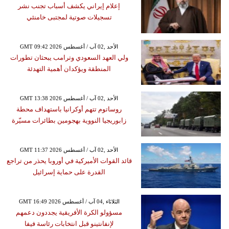
إعلام إيراني يكشف أسباب تجنب نشر
تسجيلات صوتية لمجتبى خامنئي
GMT 09:42 2026 الأحد ,02 آب / أغسطس
ولي العهد السعودي وترامب يبحثان تطورات
المنطقة ويؤكدان أهمية التهدئة
GMT 13:38 2026 الأحد ,02 آب / أغسطس
روساتوم تتهم أوكرانيا باستهداف محطة
زابوريجيا النووية بهجومين بطائرات مسيّرة
GMT 11:37 2026 الأحد ,02 آب / أغسطس
قائد القوات الأميركية في أوروبا يحذر من تراجع
القدرة على حماية إسرائيل
GMT 16:49 2026 الثلاثاء ,04 آب / أغسطس
مسؤولو الكرة الأفريقية يجددون دعمهم
لإنفانتينو قبل انتخابات رئاسة فيفا