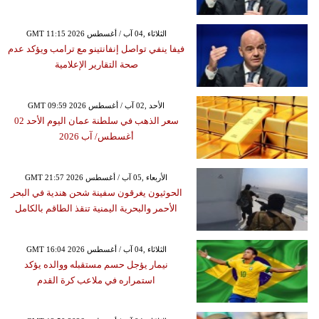
GMT 11:15 2026 الثلاثاء ,04 آب / أغسطس
فيفا ينفي تواصل إنفانتينو مع ترامب ويؤكد عدم
صحة التقارير الإعلامية
GMT 09:59 2026 الأحد ,02 آب / أغسطس
سعر الذهب في سلطنة عمان اليوم الأحد 02
أغسطس/ آب 2026
GMT 21:57 2026 الأربعاء ,05 آب / أغسطس
الحوثيون يغرقون سفينة شحن هندية في البحر
الأحمر والبحرية اليمنية تنقذ الطاقم بالكامل
GMT 16:04 2026 الثلاثاء ,04 آب / أغسطس
نيمار يؤجل حسم مستقبله ووالده يؤكد
استمراره في ملاعب كرة القدم