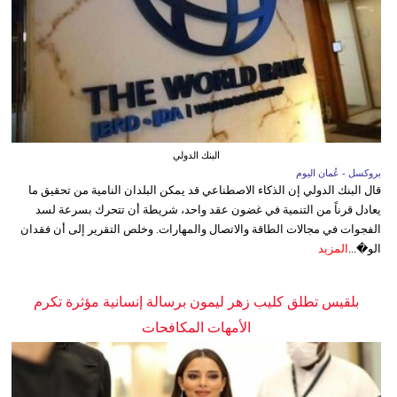
البنك الدولي
بروكسل - عُمان اليوم
قال البنك الدولي إن الذكاء الاصطناعي قد يمكن البلدان النامية من تحقيق ما
يعادل قرناً من التنمية في غضون عقد واحد، شريطة أن تتحرك بسرعة لسد
الفجوات في مجالات الطاقة والاتصال والمهارات. وخلص التقرير إلى أن فقدان
الو�...
المزيد
بلقيس تطلق كليب زهر ليمون برسالة إنسانية مؤثرة تكرم
الأمهات المكافحات