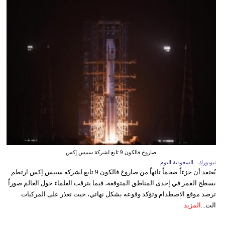
صاروخ فالكون 9 تابع لشركة سبيس إكس
نيويورك - السعودية اليوم
يُعتقد أن جزءاً ضخماً تائهاً من صاروخ فالكون 9 تابع لشركة سبيس إكس ارتطم
بسطح القمر في إحدى المناطق المتوقعة، فيما يترقب العلماء حول العالم صوراً
ترصد موقع الاصطدام وتؤكد وقوعه بشكل نهائي، حيث تعذر على المركبات
الت...
المزيد