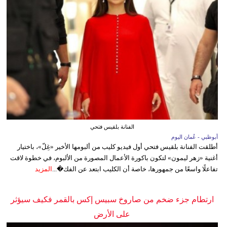
الفنانة بلقيس فتحي
أبوظبي - عُمان اليوم
أطلقت الفنانة بلقيس فتحي أول فيديو كليب من ألبومها الأخير «غِلّ»، باختيار
أغنية «زهر ليمون» لتكون باكورة الأعمال المصورة من الألبوم، في خطوة لاقت
تفاعلًا واسعًا من جمهورها، خاصة أن الكليب ابتعد عن الفك�...
المزيد
ارتطام جزء ضخم من صاروخ سبيس إكس بالقمر فكيف سيؤثر
على الأرض