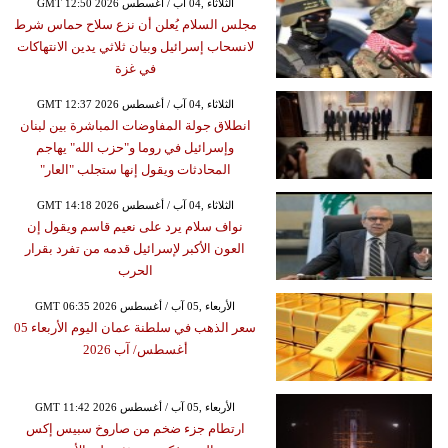
GMT 12:50 2026 الثلاثاء ,04 آب / أغسطس
مجلس السلام يُعلن أن نزع سلاح حماس شرط
لانسحاب إسرائيل وبيان ثلاثي يدين الانتهاكات
في غزة
GMT 12:37 2026 الثلاثاء ,04 آب / أغسطس
انطلاق جولة المفاوضات المباشرة بين لبنان
وإسرائيل في روما و"حزب الله" يهاجم
المحادثات ويقول إنها ستجلب "العار"
GMT 14:18 2026 الثلاثاء ,04 آب / أغسطس
نواف سلام يرد على نعيم قاسم ويقول إن
العون الأكبر لإسرائيل قدمه من تفرد بقرار
الحرب
GMT 06:35 2026 الأربعاء ,05 آب / أغسطس
سعر الذهب في سلطنة عمان اليوم الأربعاء 05
أغسطس/ آب 2026
GMT 11:42 2026 الأربعاء ,05 آب / أغسطس
ارتطام جزء ضخم من صاروخ سبيس إكس