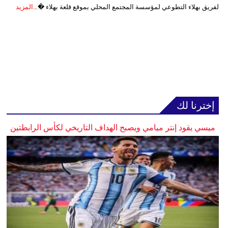
لفريق بهلاء التطوعي لمؤسسة المجتمع المحلي بموقع قلعة بهلاء �...
المزيد
إخترنا لك
ميسي يقود إنتر ميامي ويصبح الهداف التاريخي لكأس الرابطتين