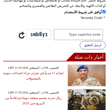
شروط النشر:
عدم الإساءة للكاتب أو للأشخاص أو للمقدسات أو مهاجمة الأديان
أو الذات الالهية. والابتعاد عن التحريض الطائفي والعنصري والشتائم.
اُوافق على شروط الأستخدام
Security Code
*
أرسل التعليق
أخبار ذات صلة
GMT 21:59 2026 الخميس ,06 آب / أغسطس
إصابة 11 مدنياً في نجران جراء اعتداءات حوثية
بالمقذوفات
GMT 17:19 2026 الخميس ,06 آب / أغسطس
ريال مدريد يحسم صفقة ديوماندي قادماً من
لايبزيغ حتى 2033