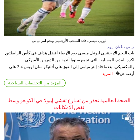
ليونيل ميسي، قائد المنتخب الأرجنتيني ونجم انتر ميامي
ميامي - عُمان اليوم
بات النجم الأرجنتيني ليونيل ميسي يوم الأربعاء أفضل هداف في كأس الرابطتين
لكرة القدم، المسابقة التي تجمع سنويا أندية من الدوريين الأميركي
والمكسيكي، بعدما قاد إنتر ميامي إلى الفوز على أتلتيكو سان لويس 4-2 على
أرضه ض�...
المزيد
المزيد من التحقيقات السياحية
الصحة العالمية تحذر من تسارع تفشي إيبولا في الكونغو وسط
نقص الإمكانات