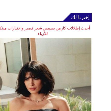
إخترنا لك
أحدث إطلالات كارمن بصيبص شعر قصير واختيارات مبتك
للأزياء