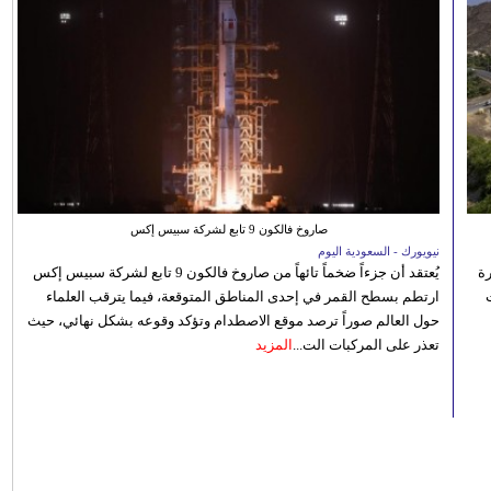
صاروخ فالكون 9 تابع لشركة سبيس إكس
نيويورك - السعودية اليوم
رة
يُعتقد أن جزءاً ضخماً تائهاً من صاروخ فالكون 9 تابع لشركة سبيس إكس
ارتطم بسطح القمر في إحدى المناطق المتوقعة، فيما يترقب العلماء
حول العالم صوراً ترصد موقع الاصطدام وتؤكد وقوعه بشكل نهائي، حيث
تعذر على المركبات الت...
المزيد