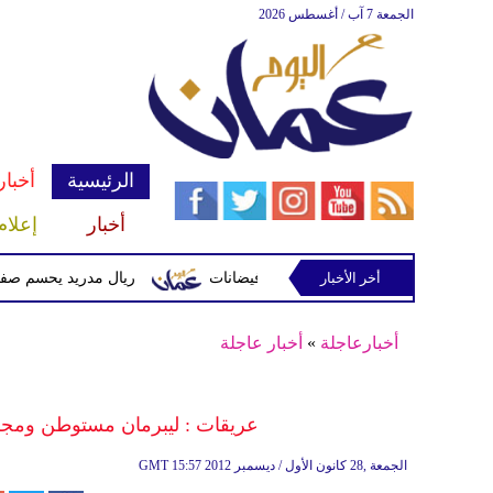
الجمعة 7 آب / أغسطس 2026
الرئيسية
أخبار
أخبار
إعلام
أخر الأخبار
 وتحذيرات من أمطار غزيرة وفيضانات
ريال مدريد يحسم صفقة ديوماندي 
أخبارعاجلة
»
أخبار عاجلة
عريقات : ليبرمان مستوطن ومجر
15:57 2012 الجمعة ,28 كانون الأول / ديسمبر
GMT