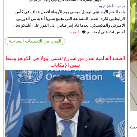
ميامي - عُمان اليوم
بات النجم الأرجنتيني ليونيل ميسي يوم الأربعاء أفضل هداف في كأس
الرابطتين لكرة القدم، المسابقة التي تجمع سنويا أندية من الدوريين
الأميركي والمكسيكي، بعدما قاد إنتر ميامي إلى الفوز على أتلتيكو سان
لويس 4-2 على أرضه ض�...
المزيد
المزيد من التحقيقات السياحية
الصحة العالمية تحذر من تسارع تفشي إيبولا في الكونغو وسط
نقص الإمكانات
حيث