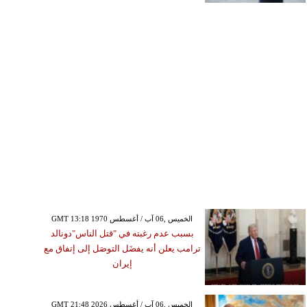
GMT 13:18 1970 الخميس ,06 آب / أغسطس
بسبب عدم رغبته في "قتل الناس"دونالد
ترامب يعلن أنه يفضَل التوصَل إلى إتفاق مع
إيران
GMT 21:48 2026 الخميس ,06 آب / أغسطس