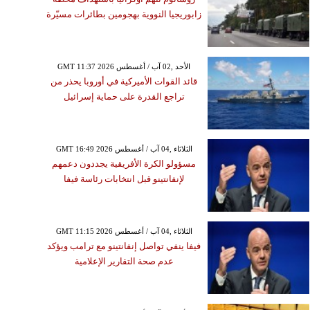
زابوريجيا النووية بهجومين بطائرات مسيّرة
GMT 11:37 2026 الأحد ,02 آب / أغسطس
قائد القوات الأميركية في أوروبا يحذر من
تراجع القدرة على حماية إسرائيل
GMT 16:49 2026 الثلاثاء ,04 آب / أغسطس
مسؤولو الكرة الأفريقية يجددون دعمهم
لإنفانتينو قبل انتخابات رئاسة فيفا
GMT 11:15 2026 الثلاثاء ,04 آب / أغسطس
فيفا ينفي تواصل إنفانتينو مع ترامب ويؤكد
عدم صحة التقارير الإعلامية