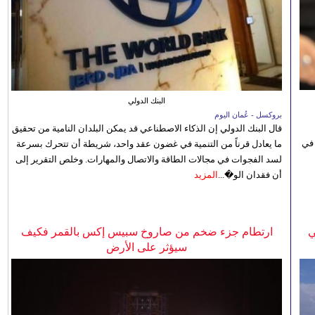
البنك الدولي
بروكسل - عُمان اليوم
قال البنك الدولي إن الذكاء الاصطناعي قد يمكن البلدان النامية من تحقيق
 في
ما يعادل قرناً من التنمية في غضون عقد واحد، شريطة أن تتحرك بسرعة
لسد الفجوات في مجالات الطاقة والاتصال والمهارات. وخلص التقرير إلى
أن فقدان الو�...
المزيد
ي
ارتطام جزء ضخم من صاروخ سبيس إكس بالقمر فكيف
سيؤثر على الأرض