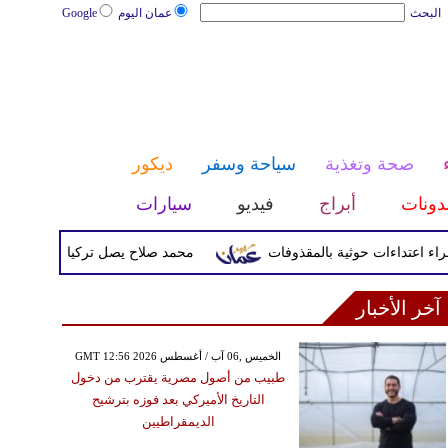
البحث
عمان اليوم
Google
صحة وتغذية
سياحة وسفر
ديكور
دونات
أبراج
فيديو
سيارات
محمد صلاح يصل تركيا الأربعاء لإتمام انت
آخر الأخبار
GMT 12:56 2026 الخميس ,06 آب / أغسطس
طبيب من أصول مصرية يقترب من دخول
التاريخ الأميركي بعد فوزه بترشيح
الديمقراطيين