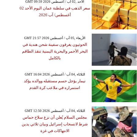
GMT 09:59 2026 الأحد ,02 آب / أغسطس
سعر الذهب في سلطنة عمان اليوم الأحد 02
أغسطس/ آب 2026
GMT 21:57 2026 الأربعاء ,05 آب / أغسطس
الحوثيون يغرقون سفينة شحن هندية في
البحر الأحمر والبحرية اليمنية تنقذ الطاقم
بالكامل
GMT 16:04 2026 الثلاثاء ,04 آب / أغسطس
نيمار يؤجل حسم مستقبله ووالده يؤكد
استمراره في ملاعب كرة القدم
GMT 12:50 2026 الثلاثاء ,04 آب / أغسطس
مجلس السلام يُعلن أن نزع سلاح حماس
شرط لانسحاب إسرائيل وبيان ثلاثي يدين
الانتهاكات في غزة