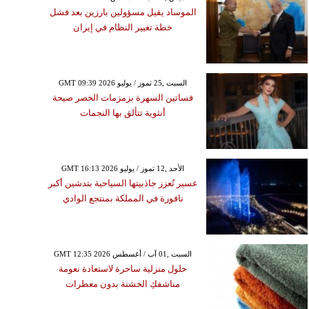
الموساد يقيل مسؤولين بارزين بعد فشل
خطة تغيير النظام في إيران
GMT 09:39 2026 السبت ,25 تموز / يوليو
فساتين السهرة بزمزمات الخصر صيحة
أنثوية تتألق بها النجمات
GMT 16:13 2026 الأحد ,12 تموز / يوليو
عسير تُعزز جاذبيتها السياحية بتدشين أكبر
نافورة في المملكة بمنتجع الوادي
GMT 12:35 2026 السبت ,01 آب / أغسطس
حلول منزلية ساحرة لاستعادة نعومة
مناشفكِ الخشنة بدون معطرات