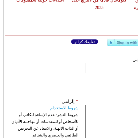
ن
ديوماندي قادماً من لايبزيغ حتى
اعتداءات حوثية بالمقذوفات
ة
2033
تعليقك كزائر
وني
*
إلزامي
شروط الاستخدام
شروط النشر:
عدم الإساءة للكاتب أو
للأشخاص أو للمقدسات أو مهاجمة الأديان
أو الذات الالهية. والابتعاد عن التحريض
الطائفي والعنصري والشتائم.