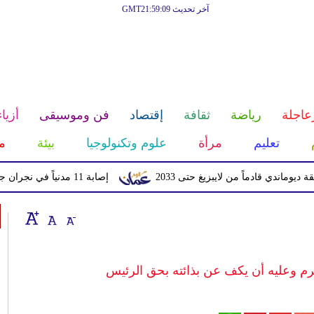
آخر تحديث GMT21:59:09
عاجلة
رياضة
ثقافة
إقتصاد
فن وموسيقى
أزياء
تعليم
مرأة
علوم وتكنولوجيا
بيئة
م
قادماً من لايبزيغ حتى 2033
إصابة 11 مدنياً في نجران جراء اعتداءات حوثية بالمقذوفات
م وعليه أن يكف عن بذائته بحق الرئيس