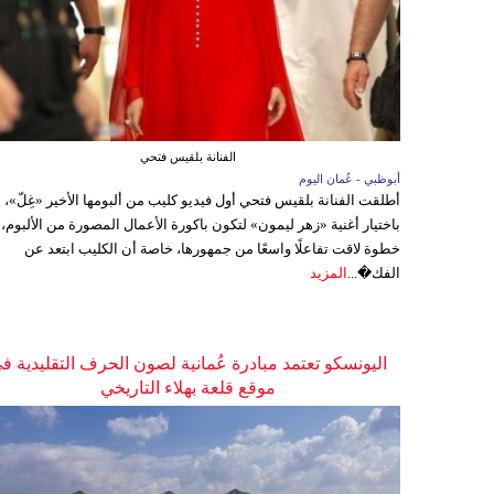
الفنانة بلقيس فتحي
أبوظبي - عُمان اليوم
أطلقت الفنانة بلقيس فتحي أول فيديو كليب من ألبومها الأخير «غِلّ»،
باختيار أغنية «زهر ليمون» لتكون باكورة الأعمال المصورة من الألبوم،
خطوة لاقت تفاعلًا واسعًا من جمهورها، خاصة أن الكليب ابتعد عن
الفك�...
المزيد
اليونسكو تعتمد مبادرة عُمانية لصون الحرف التقليدية ف
موقع قلعة بهلاء التاريخي