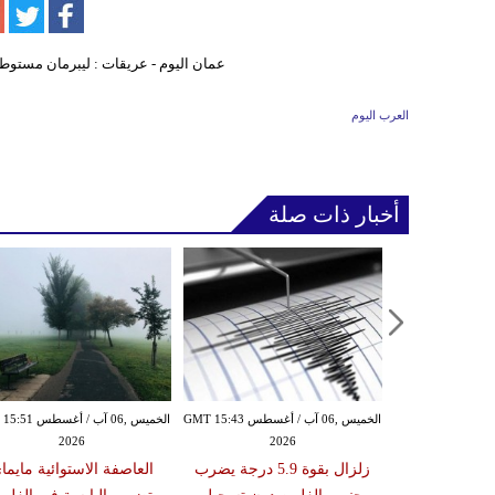
العرب اليوم
أخبار ذات صلة
الأربعاء ,05 آب / أغسطس GMT 16:02
الخميس ,06 آب / أغسطس GMT 15:43
الخميس ,06 آب / أغ
2026
2026
20
 عقوبات عن
زلزال بقوة 5.9 درجة يضرب
العاصفة الاستوائية مايما