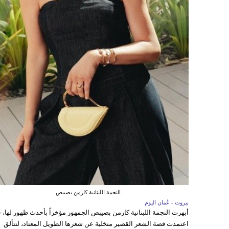
النجمة اللبنانية كارمن بصيبص
بيروت - عُمان اليوم
أبهرت النجمة اللبنانية كارمن بصيبص الجمهور مؤخراً بأحدث ظهور لها، 
اعتمدت قصة الشعر القصير متخلية عن شعرها الطويل المعتاد، لتتألق