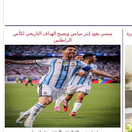
رة
ميسي يقود إنتر ميامي ويصبح الهداف التاريخي لكأس
الرابطتين
ليونيل ميسي، قائد المنتخب الأرجنتيني ونجم انتر ميامي