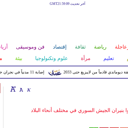
آخر تحديث GMT21:59:09
عاجلة
رياضة
ثقافة
إقتصاد
فن وموسيقى
أزياء
تعليم
مرأة
علوم وتكنولوجيا
بيئة
م
قادماً من لايبزيغ حتى 2033
إصابة 11 مدنياً في نجران جراء اعتداءات حوثية بالمقذوفات