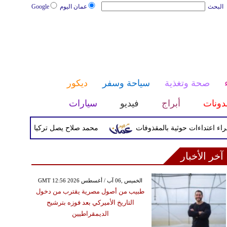
البحث
عمان اليوم
Google
صحة وتغذية
سياحة وسفر
ديكور
دونات
أبراج
فيديو
سيارات
محمد صلاح يصل تركيا الأربعاء لإتمام انتق
آخر الأخبار
GMT 12:56 2026 الخميس ,06 آب / أغسطس
طبيب من أصول مصرية يقترب من دخول
التاريخ الأميركي بعد فوزه بترشيح
الديمقراطيين