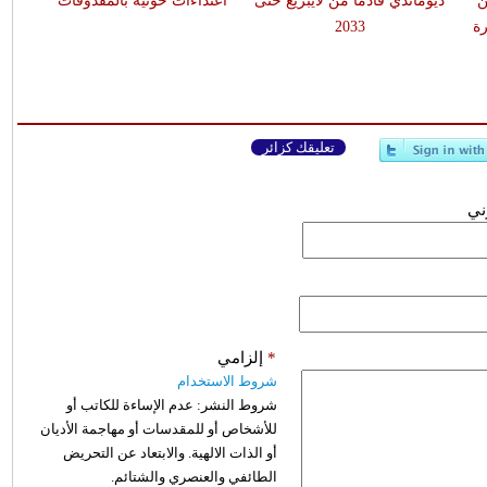
ن
ديوماندي قادماً من لايبزيغ حتى
اعتداءات حوثية بالمقذوفات
ة
2033
تعليقك كزائر
وني
*
إلزامي
شروط الاستخدام
شروط النشر:
عدم الإساءة للكاتب أو
للأشخاص أو للمقدسات أو مهاجمة الأديان
أو الذات الالهية. والابتعاد عن التحريض
الطائفي والعنصري والشتائم.