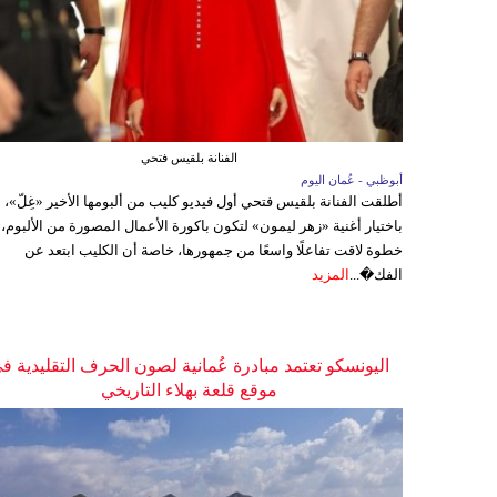
الفنانة بلقيس فتحي
أبوظبي - عُمان اليوم
أطلقت الفنانة بلقيس فتحي أول فيديو كليب من ألبومها الأخير «غِلّ»،
باختيار أغنية «زهر ليمون» لتكون باكورة الأعمال المصورة من الألبوم،
خطوة لاقت تفاعلًا واسعًا من جمهورها، خاصة أن الكليب ابتعد عن
الفك�...
المزيد
اليونسكو تعتمد مبادرة عُمانية لصون الحرف التقليدية ف
موقع قلعة بهلاء التاريخي