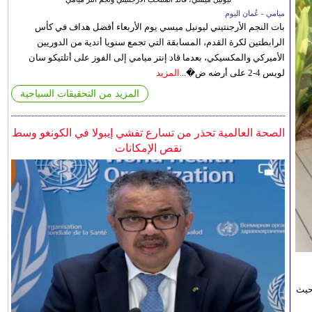
ميامي - عُمان اليوم
بات النجم الأرجنتيني ليونيل ميسي يوم الأربعاء أفضل هداف في كأس
الرابطتين لكرة القدم، المسابقة التي تجمع سنويا أندية من الدوريين
الأميركي والمكسيكي، بعدما قاد إنتر ميامي إلى الفوز على أتلتيكو سان
لويس 4-2 على أرضه ض�...
المزيد
المزيد من التحقيقات السياحية
الصحة العالمية تحذر من تسارع تفشي إيبولا في الكونغو وسط
نقص الإمكانات
حيث