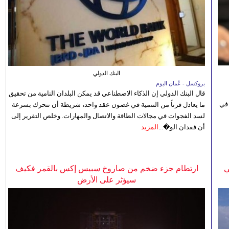
البنك الدولي
بروكسل - عُمان اليوم
قال البنك الدولي إن الذكاء الاصطناعي قد يمكن البلدان النامية من تحقيق
 في
ما يعادل قرناً من التنمية في غضون عقد واحد، شريطة أن تتحرك بسرعة
لسد الفجوات في مجالات الطاقة والاتصال والمهارات. وخلص التقرير إلى
أن فقدان الو�...
المزيد
ي
ارتطام جزء ضخم من صاروخ سبيس إكس بالقمر فكيف
سيؤثر على الأرض