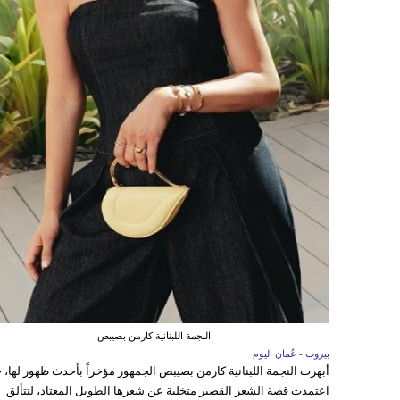
النجمة اللبنانية كارمن بصيبص
بيروت - عُمان اليوم
أبهرت النجمة اللبنانية كارمن بصيبص الجمهور مؤخراً بأحدث ظهور لها، 
اعتمدت قصة الشعر القصير متخلية عن شعرها الطويل المعتاد، لتتألق