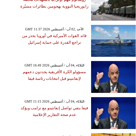
زابوريجيا النووية بهجومين بطائرات مسيّرة
GMT 11:37 2026 الأحد ,02 آب / أغسطس
قائد القوات الأميركية في أوروبا يحذر من
تراجع القدرة على حماية إسرائيل
GMT 16:49 2026 الثلاثاء ,04 آب / أغسطس
مسؤولو الكرة الأفريقية يجددون دعمهم
لإنفانتينو قبل انتخابات رئاسة فيفا
GMT 11:15 2026 الثلاثاء ,04 آب / أغسطس
فيفا ينفي تواصل إنفانتينو مع ترامب ويؤكد
عدم صحة التقارير الإعلامية