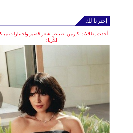
إخترنا لك
أحدث إطلالات كارمن بصيبص شعر قصير واختيارات مبتك
للأزياء