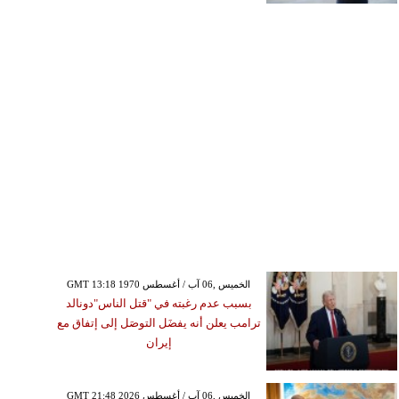
GMT 13:18 1970 الخميس ,06 آب / أغسطس
بسبب عدم رغبته في "قتل الناس"دونالد
ترامب يعلن أنه يفضَل التوصَل إلى إتفاق مع
إيران
GMT 21:48 2026 الخميس ,06 آب / أغسطس