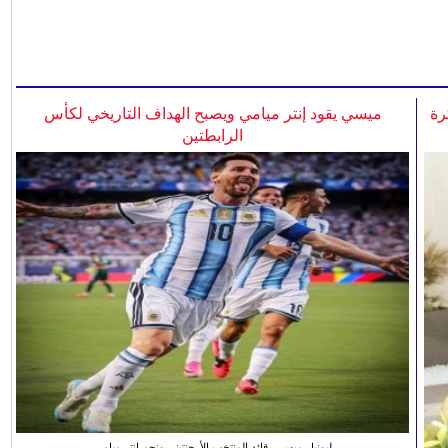
رة
ميسي يقود إنتر ميامي ويصبح الهداف التاريخي لكأس
الرابطتين
ليونيل ميسي، قائد المنتخب الأرجنتيني ونجم انتر ميامي