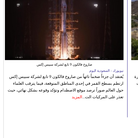
صاروخ فالكون 9 تابع لشركة سبيس إكس
نيويورك - السعودية اليوم
رة
يُعتقد أن جزءاً ضخماً تائهاً من صاروخ فالكون 9 تابع لشركة سبيس إكس
ارتطم بسطح القمر في إحدى المناطق المتوقعة، فيما يترقب العلماء
حول العالم صوراً ترصد موقع الاصطدام وتؤكد وقوعه بشكل نهائي، حيث
تعذر على المركبات الت...
المزيد