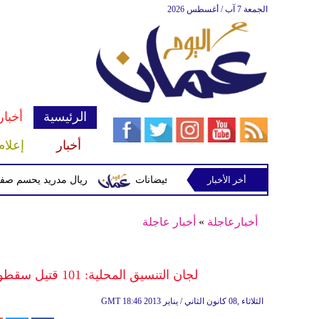
الجمعة 7 آب / أغسطس 2026
الرئيسية
أخبار
أخبار
إعلام
أخر الأخبار
 وتحذيرات من أمطار غزيرة وفيضانات
ريال مدريد يحسم صفقة ديوماندي 
أخبارعاجلة
»
أخبار عاجلة
لجان التنسيق المحلية: 101 قتيل سقطوا بنيران الجيش السوري في مختلف أنحاء البلاد
18:46 2013 الثلاثاء ,08 كانون الثاني / يناير
GMT