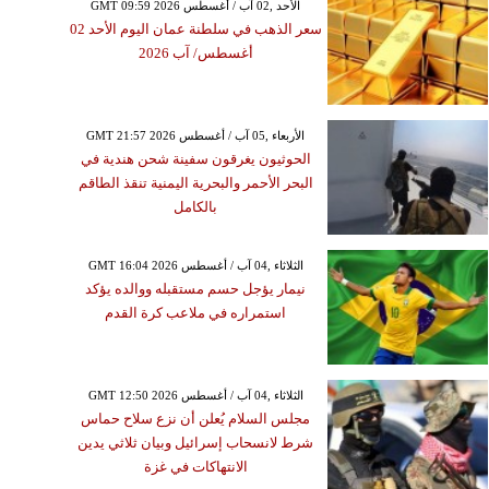
GMT 09:59 2026 الأحد ,02 آب / أغسطس
سعر الذهب في سلطنة عمان اليوم الأحد 02
أغسطس/ آب 2026
GMT 21:57 2026 الأربعاء ,05 آب / أغسطس
الحوثيون يغرقون سفينة شحن هندية في
البحر الأحمر والبحرية اليمنية تنقذ الطاقم
بالكامل
GMT 16:04 2026 الثلاثاء ,04 آب / أغسطس
نيمار يؤجل حسم مستقبله ووالده يؤكد
استمراره في ملاعب كرة القدم
GMT 12:50 2026 الثلاثاء ,04 آب / أغسطس
مجلس السلام يُعلن أن نزع سلاح حماس
شرط لانسحاب إسرائيل وبيان ثلاثي يدين
الانتهاكات في غزة