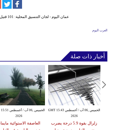
العرب اليوم
أخبار ذات صلة
الأربعاء ,05 آب / أغسطس GMT 16:02
الخميس ,06 آب / أغسطس GMT 15:43
الخميس ,06 آب / أغ
2026
2026
20
 عقوبات عن
زلزال بقوة 5.9 درجة يضرب
العاصفة الاستوائية مايما