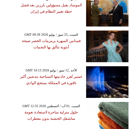
الموساد يقيل مسؤولين بارزين بعد فشل
خطة تغيير النظام في إيران
GMT 09:39 2026 السبت ,25 تموز / يوليو
فساتين السهرة بزمزمات الخصر صيحة
أنثوية تتألق بها النجمات
GMT 16:13 2026 الأحد ,12 تموز / يوليو
عسير تُعزز جاذبيتها السياحية بتدشين أكبر
نافورة في المملكة بمنتجع الوادي
GMT 12:35 2026 السبت ,01 آب / أغسطس
حلول منزلية ساحرة لاستعادة نعومة
مناشفكِ الخشنة بدون معطرات