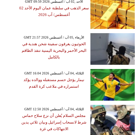
GMT 09:59 2026 الأحد ,02 آب / أغسطس
سعر الذهب في سلطنة عمان اليوم الأحد 02
أغسطس/ آب 2026
GMT 21:57 2026 الأربعاء ,05 آب / أغسطس
الحوثيون يغرقون سفينة شحن هندية في
البحر الأحمر والبحرية اليمنية تنقذ الطاقم
بالكامل
GMT 16:04 2026 الثلاثاء ,04 آب / أغسطس
نيمار يؤجل حسم مستقبله ووالده يؤكد
استمراره في ملاعب كرة القدم
GMT 12:50 2026 الثلاثاء ,04 آب / أغسطس
مجلس السلام يُعلن أن نزع سلاح حماس
شرط لانسحاب إسرائيل وبيان ثلاثي يدين
الانتهاكات في غزة