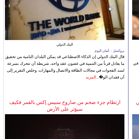
البنك الدولي
بروكسل - عُمان اليوم
قال البنك الدولي إن الذكاء الاصطناعي قد يمكن البلدان النامية من تحقيق
 في
ما يعادل قرناً من التنمية في غضون عقد واحد، شريطة أن تتحرك بسرعة
لسد الفجوات في مجالات الطاقة والاتصال والمهارات. وخلص التقرير إلى
أن فقدان الو�...
المزيد
ي
ارتطام جزء ضخم من صاروخ سبيس إكس بالقمر فكيف
سيؤثر على الأرض