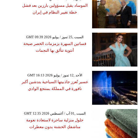
الموساد يقيل مسؤولين بارزين بعد فشل
خطة تغيير النظام في إيران
GMT 09:39 2026 السبت ,25 تموز / يوليو
فساتين السهرة بزمزمات الخصر صيحة
أنثوية تتألق بها النجمات
GMT 16:13 2026 الأحد ,12 تموز / يوليو
عسير تُعزز جاذبيتها السياحية بتدشين أكبر
نافورة في المملكة بمنتجع الوادي
GMT 12:35 2026 السبت ,01 آب / أغسطس
حلول منزلية ساحرة لاستعادة نعومة
مناشفكِ الخشنة بدون معطرات