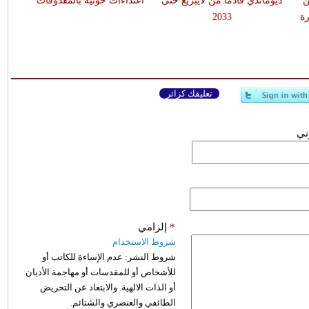
ن
ديوماندي قادماً من لايبزيغ حتى
اعتداءات حوثية بالمقذوفات
ة
2033
تعليقك كزائر
وني
*
إلزامي
شروط الاستخدام
شروط النشر:
عدم الإساءة للكاتب أو
للأشخاص أو للمقدسات أو مهاجمة الأديان
أو الذات الالهية. والابتعاد عن التحريض
الطائفي والعنصري والشتائم.