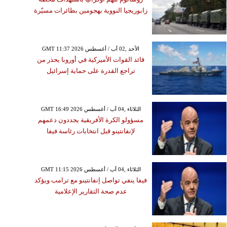
زابوريجيا النووية بهجومين بطائرات مسيّرة
GMT 11:37 2026 الأحد ,02 آب / أغسطس
قائد القوات الأميركية في أوروبا يحذر من
تراجع القدرة على حماية إسرائيل
GMT 16:49 2026 الثلاثاء ,04 آب / أغسطس
مسؤولو الكرة الأفريقية يجددون دعمهم
لإنفانتينو قبل انتخابات رئاسة فيفا
GMT 11:15 2026 الثلاثاء ,04 آب / أغسطس
فيفا ينفي تواصل إنفانتينو مع ترامب ويؤكد
عدم صحة التقارير الإعلامية