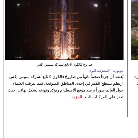
صاروخ فالكون 9 تابع لشركة سبيس إكس
نيويورك - السعودية اليوم
رة
يُعتقد أن جزءاً ضخماً تائهاً من صاروخ فالكون 9 تابع لشركة سبيس إكس
ارتطم بسطح القمر في إحدى المناطق المتوقعة، فيما يترقب العلماء
حول العالم صوراً ترصد موقع الاصطدام وتؤكد وقوعه بشكل نهائي، حيث
تعذر على المركبات الت...
المزيد