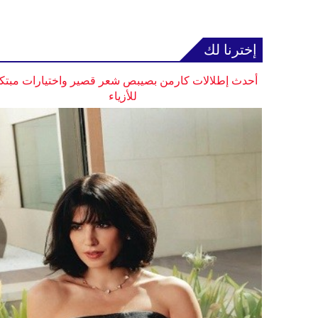
إخترنا لك
أحدث إطلالات كارمن بصيبص شعر قصير واختيارات مبتك
للأزياء