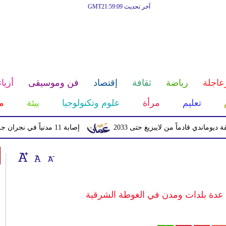
آخر تحديث GMT21:59:09
عاجلة
رياضة
ثقافة
إقتصاد
فن وموسيقى
أزياء
تعليم
مرأة
علوم وتكنولوجيا
بيئة
م
ادماً من لايبزيغ حتى 2033
إصابة 11 مدنياً في نجران جراء اعتداءات حوثية بالمقذوفات
عدة بلدات ومدن في الغوطة الشرقية