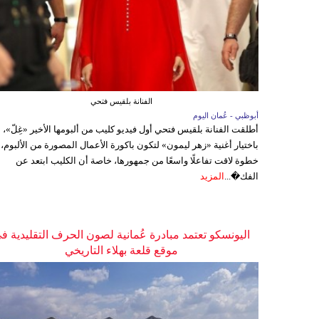
الفنانة بلقيس فتحي
أبوظبي - عُمان اليوم
أطلقت الفنانة بلقيس فتحي أول فيديو كليب من ألبومها الأخير «غِلّ»،
باختيار أغنية «زهر ليمون» لتكون باكورة الأعمال المصورة من الألبوم،
خطوة لاقت تفاعلًا واسعًا من جمهورها، خاصة أن الكليب ابتعد عن
الفك�...
المزيد
اليونسكو تعتمد مبادرة عُمانية لصون الحرف التقليدية ف
موقع قلعة بهلاء التاريخي