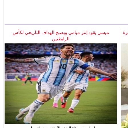
رة
ميسي يقود إنتر ميامي ويصبح الهداف التاريخي لكأس
الرابطتين
ليونيل ميسي، قائد المنتخب الأرجنتيني ونجم انتر ميامي