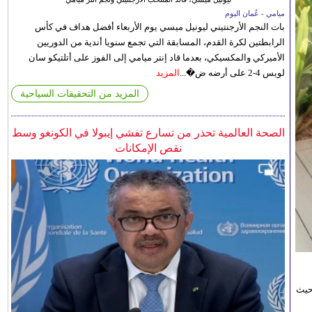
ميامي - عُمان اليوم
بات النجم الأرجنتيني ليونيل ميسي يوم الأربعاء أفضل هداف في كأس
الرابطتين لكرة القدم، المسابقة التي تجمع سنويا أندية من الدوريين
الأميركي والمكسيكي، بعدما قاد إنتر ميامي إلى الفوز على أتلتيكو سان
لويس 4-2 على أرضه ض�...
المزيد
المزيد من التحقيقات السياحية
الصحة العالمية تحذر من تسارع تفشي إيبولا في الكونغو وسط
نقص الإمكانات
حيث