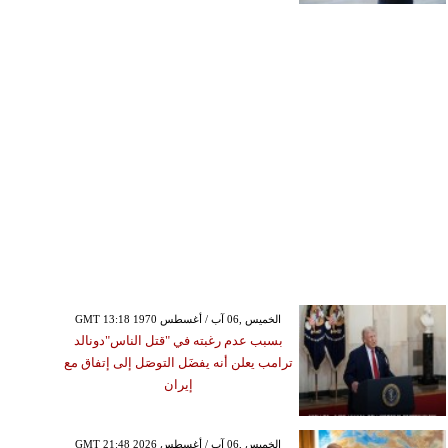
GMT 13:18 1970 الخميس ,06 آب / أغسطس
بسبب عدم رغبته في "قتل الناس"دونالد
ترامب يعلن أنه يفضَل التوصَل إلى إتفاق مع
إيران
GMT 21:48 2026 الخميس ,06 آب / أغسطس