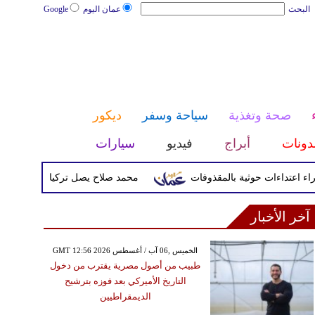
البحث
عمان اليوم
Google
صحة وتغذية
سياحة وسفر
ديكور
دونات
أبراج
فيديو
سيارات
محمد صلاح يصل تركيا الأربعاء لإتمام انتق
آخر الأخبار
GMT 12:56 2026 الخميس ,06 آب / أغسطس
طبيب من أصول مصرية يقترب من دخول
التاريخ الأميركي بعد فوزه بترشيح
الديمقراطيين