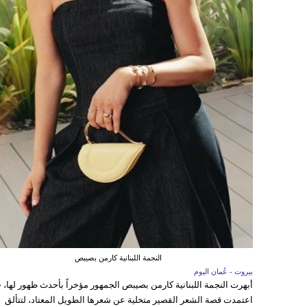
النجمة اللبنانية كارمن بصيبص
بيروت - عُمان اليوم
أبهرت النجمة اللبنانية كارمن بصيبص الجمهور مؤخراً بأحدث ظهور لها، 
اعتمدت قصة الشعر القصير متخلية عن شعرها الطويل المعتاد، لتتألق