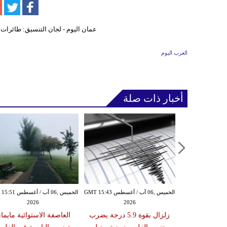
العرب اليوم
أخبار ذات صلة
الأربعاء ,05 آب / أغسطس GMT 16:02
الخميس ,06 آب / أغسطس GMT 15:43
الخميس ,06 آب / أغ
2026
2026
20
 عقوبات عن
زلزال بقوة 5.9 درجة يضرب
العاصفة الاستوائية مايما