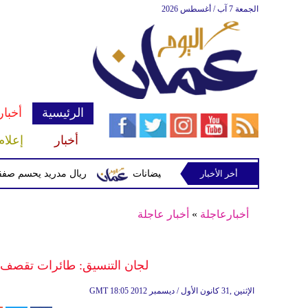
الجمعة 7 آب / أغسطس 2026
الرئيسية
أخبار
أخبار
إعلام
أخر الأخبار
 وتحذيرات من أمطار غزيرة وفيضانات
ريال مدريد يحسم صفقة ديوماندي ق
أخبارعاجلة
»
أخبار عاجلة
لجان التنسيق: طائرات تقصف 
18:05 2012 الإثنين ,31 كانون الأول / ديسمبر
GMT