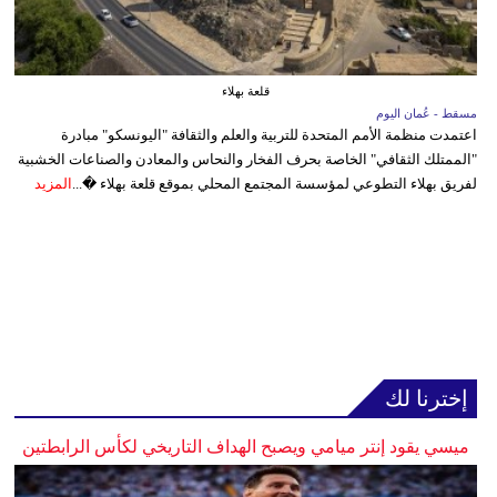
قلعة بهلاء
مسقط - عُمان اليوم
اعتمدت منظمة الأمم المتحدة للتربية والعلم والثقافة "اليونسكو" مبادرة
"الممتلك الثقافي" الخاصة بحرف الفخار والنحاس والمعادن والصناعات الخشبية
لفريق بهلاء التطوعي لمؤسسة المجتمع المحلي بموقع قلعة بهلاء �...
المزيد
إخترنا لك
ميسي يقود إنتر ميامي ويصبح الهداف التاريخي لكأس الرابطتين