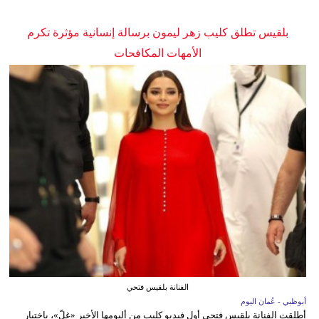
بلقيس تطلق كليب زهر ليمون برسالة إنسانية مؤثرة تكرم
الأمهات المكافحات
الفنانة بلقيس فتحي
أبوظبي - عُمان اليوم
أطلقت الفنانة بلقيس فتحي أول فيديو كليب من ألبومها الأخير «غِلّ»، باختيار