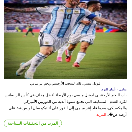
ليونيل ميسي، قائد المنتخب الأرجنتيني ونجم انتر ميامي
ميامي - عُمان اليوم
بات النجم الأرجنتيني ليونيل ميسي يوم الأربعاء أفضل هداف في كأس الرابطتين
لكرة القدم، المسابقة التي تجمع سنويا أندية من الدوريين الأميركي
والمكسيكي، بعدما قاد إنتر ميامي إلى الفوز على أتلتيكو سان لويس 4-2 على
أرضه ض�...
المزيد
المزيد من التحقيقات السياحية