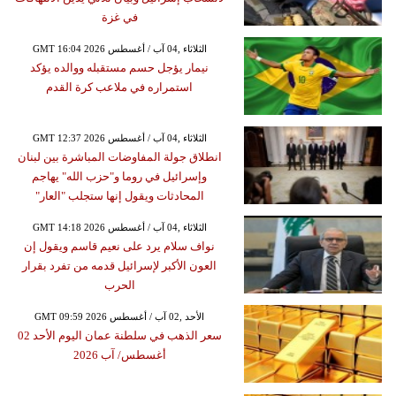
في غزة
GMT 16:04 2026 الثلاثاء ,04 آب / أغسطس
نيمار يؤجل حسم مستقبله ووالده يؤكد
استمراره في ملاعب كرة القدم
GMT 12:37 2026 الثلاثاء ,04 آب / أغسطس
انطلاق جولة المفاوضات المباشرة بين لبنان
وإسرائيل في روما و"حزب الله" يهاجم
المحادثات ويقول إنها ستجلب "العار"
GMT 14:18 2026 الثلاثاء ,04 آب / أغسطس
نواف سلام يرد على نعيم قاسم ويقول إن
العون الأكبر لإسرائيل قدمه من تفرد بقرار
الحرب
GMT 09:59 2026 الأحد ,02 آب / أغسطس
سعر الذهب في سلطنة عمان اليوم الأحد 02
أغسطس/ آب 2026