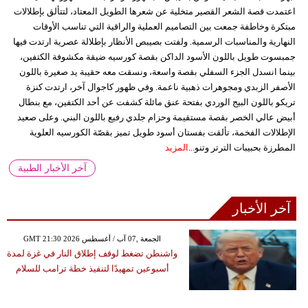
اعتمدت قصة الشعر القصير متخلية عن شعرها الطويل المعتاد، لتتألق بإطلالات
مبتكرة وخاطفة جمعت بين التصاميم العملية والراقية التي تناسب الأوقات
النهارية والمناسبات الرسمية. ولفتت بصيبص الأنظار بإطلالة عصرية ارتدت فيها
جمبسوت طويل باللون الأسود الداكن بقصة كورسيه ضيقة مكشوفة الكتفين،
بينما انسدل الجزء السفلي بقصة واسعة، ونسقت معه حقيبة يد صغيرة باللون
الأصفر الزبدي ومجوهرات ذهبية ناعمة. وفي ظهور كاجوال آخر، ارتدت كنزة
تريكو باللون البيج الوردي بفتحة عنق مائلة كشفت عن أحد الكتفين، مع بنطال
أبيض عالي الخصر بقصة مستقيمة وحزام جلدي رفيع باللون البني. وعلى صعيد
الإطلالات الفخمة، تألقت بفستان أسود طويل تميز بقصّة الكورسيه العلوية
المطرزة بحبيبات الترتر وتنو...
المزيد
آخر الأخبار الطبية
آخر الأخبار
GMT 21:30 2026 الجمعة ,07 آب / أغسطس
واشنطن تضغط لوقف إطلاق النار في غزة لمدة
أسبوعين تمهيدًا لتنفيذ خطة ترامب للسلام