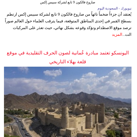
صاروخ فالكون 9 تابع لشركة سبيس إكس
نيويورك - السعودية اليوم
يُعتقد أن جزءاً ضخماً تائهاً من صاروخ فالكون 9 تابع لشركة سبيس إكس ارتطم
بسطح القمر في إحدى المناطق المتوقعة، فيما يترقب العلماء حول العالم صوراً
ترصد موقع الاصطدام وتؤكد وقوعه بشكل نهائي، حيث تعذر على المركبات
الت...
المزيد
اليونسكو تعتمد مبادرة عُمانية لصون الحرف التقليدية في موقع
قلعة بهلاء التاريخي