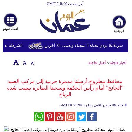
آخر تحديث GMT22:48:29
الرئيسية
أخبارعاجلة
رياضة
ثقافة
دي بحياة 3 سجناء ويصيب 23 آخرين
الشرطة تعتقل إمر
إقتصاد
أخبارعاجلة
»
أخبار عاجلة
فن
وموسيقى
محافظ مطروح:أرسلنا مدمرة حربية إلى مركب الصيد
"الجانح" أمام رأس الحكمة وسحبنا الطائرة بسبب شدة
أزياء
الرياح
صحة
00:32 2013 الثلاثاء ,08 كانون الثاني / يناير
GMT
وتغذية
سياحة