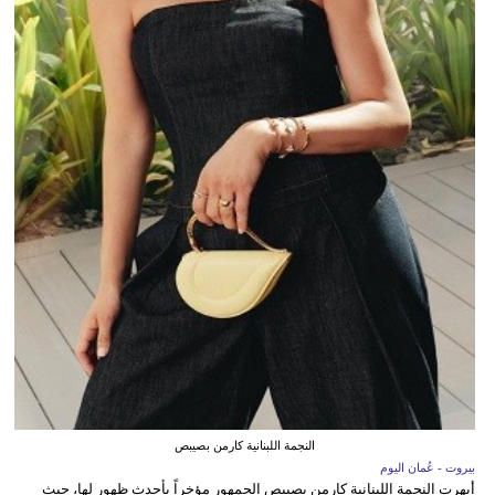
النجمة اللبنانية كارمن بصيبص
بيروت - عُمان اليوم
أبهرت النجمة اللبنانية كارمن بصيبص الجمهور مؤخراً بأحدث ظهور لها، حيث