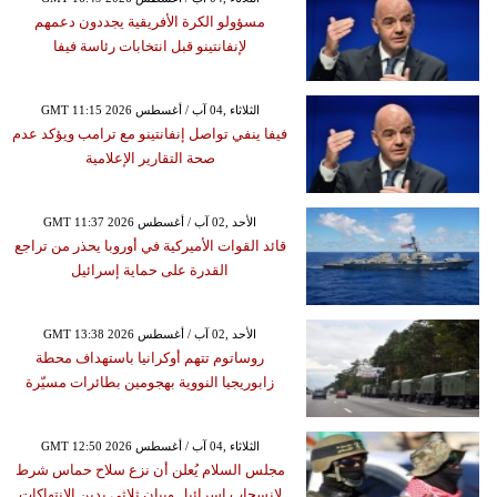
مسؤولو الكرة الأفريقية يجددون دعمهم
لإنفانتينو قبل انتخابات رئاسة فيفا
GMT 11:15 2026 الثلاثاء ,04 آب / أغسطس
فيفا ينفي تواصل إنفانتينو مع ترامب ويؤكد عدم
صحة التقارير الإعلامية
GMT 11:37 2026 الأحد ,02 آب / أغسطس
قائد القوات الأميركية في أوروبا يحذر من تراجع
القدرة على حماية إسرائيل
GMT 13:38 2026 الأحد ,02 آب / أغسطس
روساتوم تتهم أوكرانيا باستهداف محطة
زابوريجيا النووية بهجومين بطائرات مسيّرة
GMT 12:50 2026 الثلاثاء ,04 آب / أغسطس
مجلس السلام يُعلن أن نزع سلاح حماس شرط
لانسحاب إسرائيل وبيان ثلاثي يدين الانتهاكات