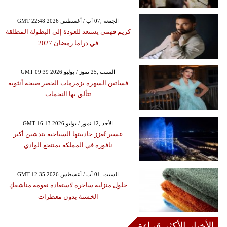
GMT 22:48 2026 الجمعة ,07 آب / أغسطس
كريم فهمي يستعد للعودة إلى البطولة المطلقة
في دراما رمضان 2027
GMT 09:39 2026 السبت ,25 تموز / يوليو
فساتين السهرة بزمزمات الخصر صيحة أنثوية
تتألق بها النجمات
GMT 16:13 2026 الأحد ,12 تموز / يوليو
عسير تُعزز جاذبيتها السياحية بتدشين أكبر
نافورة في المملكة بمنتجع الوادي
GMT 12:35 2026 السبت ,01 آب / أغسطس
حلول منزلية ساحرة لاستعادة نعومة مناشفكِ
الخشنة بدون معطرات
الأخبار الأكثر قراءة