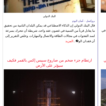
البنك الدولي
بروكسل - عُمان اليوم
قال البنك الدولي إن الذكاء الاصطناعي قد يمكن البلدان النامية من تحقيق
 في
ما يعادل قرناً من التنمية في غضون عقد واحد، شريطة أن تتحرك بسرعة
لسد الفجوات في مجالات الطاقة والاتصال والمهارات. وخلص التقرير إلى
أن فقدان الو�...
المزيد
ي
ارتطام جزء ضخم من صاروخ سبيس إكس بالقمر فكيف
سيؤثر على الأرض