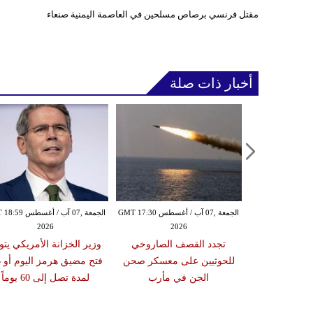
مقتل فرنسي برصاص مسلحين في العاصمة اليمنية صنعاء
أخبار ذات صلة
الخميس ,06 آب / أغسطس GMT 21:59
الجمعة ,07 آب / أغسطس GMT 17:30
الجمعة ,07 آب / أغس
2026
2026
20
مدنياً في نجران جراء
تجدد القصف الصاروخي
وزير الخزانة الأمريكي يتو
ة بالمقذوفات
للحوثيين على معسكر صحن
فتح مضيق هرمز اليوم أو غد
الجن في مأرب
لمدة تصل إلى 60 يوماً