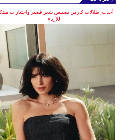
أحدث إطلالات كارمن بصيبص شعر قصير واختيارات مبتك
للأزياء