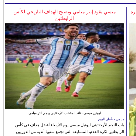
رة
ميسي يقود إنتر ميامي ويصبح الهداف التاريخي لكأس
الرابطتين
ليونيل ميسي، قائد المنتخب الأرجنتيني ونجم انتر ميامي
ميامي - عُمان اليوم
بات النجم الأرجنتيني ليونيل ميسي يوم الأربعاء أفضل هداف في كأس
الرابطتين لكرة القدم، المسابقة التي تجمع سنويا أندية من الدوريين