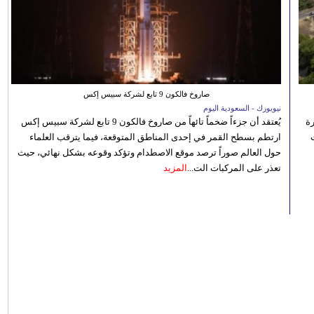
صاروخ فالكون 9 تابع لشركة سبيس إكس
نيويورك - السعودية اليوم
رة
يُعتقد أن جزءاً ضخماً تائهاً من صاروخ فالكون 9 تابع لشركة سبيس إكس
ارتطم بسطح القمر في إحدى المناطق المتوقعة، فيما يترقب العلماء
حول العالم صوراً ترصد موقع الاصطدام وتؤكد وقوعه بشكل نهائي، حيث
تعذر على المركبات الت...
المزيد