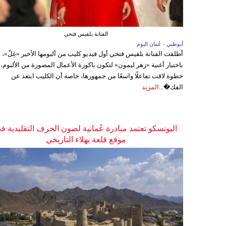
الفنانة بلقيس فتحي
أبوظبي - عُمان اليوم
أطلقت الفنانة بلقيس فتحي أول فيديو كليب من ألبومها الأخير «غِلّ»،
باختيار أغنية «زهر ليمون» لتكون باكورة الأعمال المصورة من الألبوم،
خطوة لاقت تفاعلًا واسعًا من جمهورها، خاصة أن الكليب ابتعد عن
الفك�...
المزيد
اليونسكو تعتمد مبادرة عُمانية لصون الحرف التقليدية ف
موقع قلعة بهلاء التاريخي