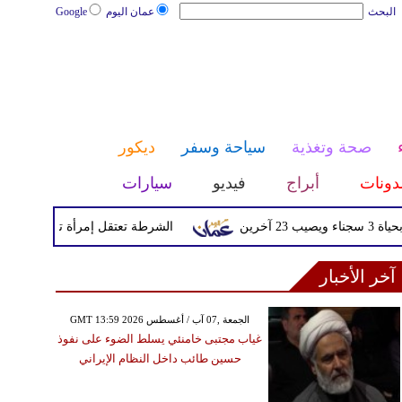
البحث
عمان اليوم
Google
صحة وتغذية
سياحة وسفر
ديكور
دونات
أبراج
فيديو
سيارات
الشرطة تعتقل إمرأة تم القبض عليها بعد
آخر الأخبار
GMT 13:59 2026 الجمعة ,07 آب / أغسطس
غياب مجتبى خامنئي يسلط الضوء على نفوذ
حسين طائب داخل النظام الإيراني