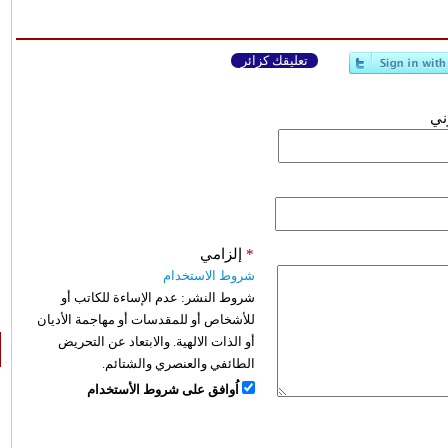
تعليقك كزائر
وني
*
إلزامي
شروط الاستخدام
شروط النشر:
عدم الإساءة للكاتب أو
للأشخاص أو للمقدسات أو مهاجمة الأديان
أو الذات الالهية. والابتعاد عن التحريض
الطائفي والعنصري والشتائم.
اُوافق على شروط الأستخدام