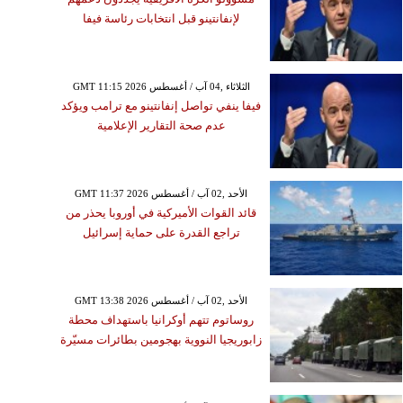
لإنفانتينو قبل انتخابات رئاسة فيفا
GMT 11:15 2026 الثلاثاء ,04 آب / أغسطس
فيفا ينفي تواصل إنفانتينو مع ترامب ويؤكد
عدم صحة التقارير الإعلامية
GMT 11:37 2026 الأحد ,02 آب / أغسطس
قائد القوات الأميركية في أوروبا يحذر من
تراجع القدرة على حماية إسرائيل
GMT 13:38 2026 الأحد ,02 آب / أغسطس
روساتوم تتهم أوكرانيا باستهداف محطة
زابوريجيا النووية بهجومين بطائرات مسيّرة