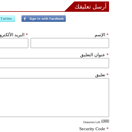
أرسل تعليقك
*
الإسم
*
البريد الألكتر
*
عنوان التعليق
*
تعليق
: Characters Left
Security Code
*