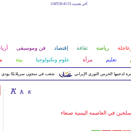
آخر تحديث GMT20:45:53
عاجلة
رياضة
ثقافة
إقتصاد
فن وموسيقى
أزياء
تعليم
مرأة
علوم وتكنولوجيا
بيئة
م
ا الحرس الثوري الإيراني
شغب في سجون سريلانكا يودي بحياة 3 سجناء ويصيب 23 آخرين
ين في العاصمة اليمنية صنعاء