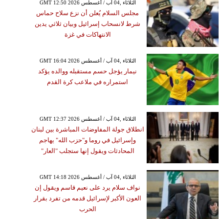
GMT 12:50 2026 الثلاثاء ,04 آب / أغسطس
مجلس السلام يُعلن أن نزع سلاح حماس
شرط لانسحاب إسرائيل وبيان ثلاثي يدين
الانتهاكات في غزة
GMT 16:04 2026 الثلاثاء ,04 آب / أغسطس
نيمار يؤجل حسم مستقبله ووالده يؤكد
استمراره في ملاعب كرة القدم
GMT 12:37 2026 الثلاثاء ,04 آب / أغسطس
انطلاق جولة المفاوضات المباشرة بين لبنان
وإسرائيل في روما و"حزب الله" يهاجم
المحادثات ويقول إنها ستجلب "العار"
GMT 14:18 2026 الثلاثاء ,04 آب / أغسطس
نواف سلام يرد على نعيم قاسم ويقول إن
العون الأكبر لإسرائيل قدمه من تفرد بقرار
الحرب