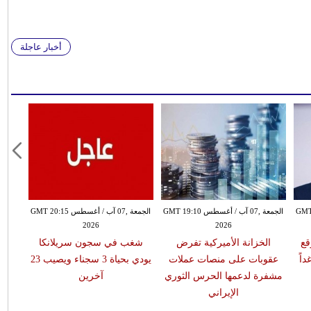
أخبار عاجلة
طس GMT 18:59
الجمعة ,07 آب / أغسطس GMT 19:10
الجمعة ,07 آب / أغسطس GMT 20:15
2026
2026
قع
الخزانة الأميركية تفرض
شغب في سجون سريلانكا
اً
عقوبات على منصات عملات
يودي بحياة 3 سجناء ويصيب 23
مشفرة لدعمها الحرس الثوري
آخرين
الإيراني