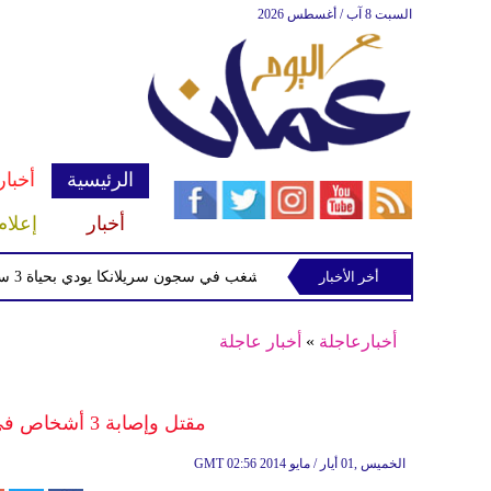
السبت 8 آب / أغسطس 2026
الرئيسية
أخبار
أخبار
إعلام
الثوري الإيراني
أخر الأخبار
شغب في سجون سريلانكا يودي بحياة 3 سجناء ويصيب 23 آخرين
أخبارعاجلة
»
أخبار عاجلة
مقتل وإصابة 3 أشخاص فى انفجار عبوة ناسفة شمال بعقوبة
02:56 2014 الخميس ,01 أيار / مايو
GMT