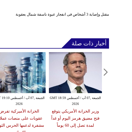
مقتل وإصابة 3 أشخاص فى انفجار عبوة ناسفة شمال بعقوبة
أخبار ذات صلة
الجمعة ,07 آب / أغسطس GMT 17:30
الجمعة ,07 آب / أغسطس GMT 18:59
الجمعة ,07 آب / أغس
2026
2026
20
 الصاروخي
وزير الخزانة الأمريكي يتوقع
الخزانة الأميركية تفرض
ى معسكر صحن
فتح مضيق هرمز اليوم أو غداً
عقوبات على منصات عملا
ي مأرب
لمدة تصل إلى 60 يوماً
مشفرة لدعمها الحرس الثو