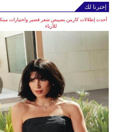
إخترنا لك
أحدث إطلالات كارمن بصيبص شعر قصير واختيارات مبتك
للأزياء