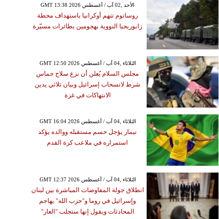
GMT 13:38 2026 الأحد ,02 آب / أغسطس
روساتوم تتهم أوكرانيا باستهداف محطة
زابوريجيا النووية بهجومين بطائرات مسيّرة
GMT 12:50 2026 الثلاثاء ,04 آب / أغسطس
مجلس السلام يُعلن أن نزع سلاح حماس
شرط لانسحاب إسرائيل وبيان ثلاثي يدين
الانتهاكات في غزة
GMT 16:04 2026 الثلاثاء ,04 آب / أغسطس
نيمار يؤجل حسم مستقبله ووالده يؤكد
استمراره في ملاعب كرة القدم
GMT 12:37 2026 الثلاثاء ,04 آب / أغسطس
انطلاق جولة المفاوضات المباشرة بين لبنان
وإسرائيل في روما و"حزب الله" يهاجم
المحادثات ويقول إنها ستجلب "العار"