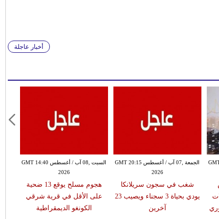
أخبار عاجلة
طس GMT 19:10
الجمعة ,07 آب / أغسطس GMT 20:15
السبت ,08 آب / أغسطس GMT 14:40
2026
2026
شغب في سجون سريلانكا
هجوم مسلح يوقع 13 ضحية
ت
يودي بحياة 3 سجناء ويصيب 23
على الأقل في قرية شرقي
ري
آخرين
الكونغو الديمقراطية