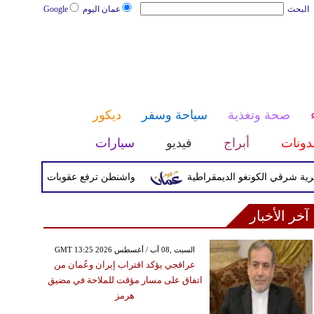
البحث
عمان اليوم
Google
صحة وتغذية
سياحة وسفر
ديكور
دونات
أبراج
فيديو
سيارات
واشنطن ترفع عقوبات عن شركات وطائرتين
آخر الأخبار
GMT 13:25 2026 السبت ,08 آب / أغسطس
عراقجي يؤكد اقتراب إيران وعُمان من
اتفاق على مسار مؤقت للملاحة في مضيق
هرمز