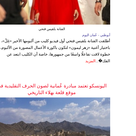
الفنانة بلقيس فتحي
أبوظبي - عُمان اليوم
أطلقت الفنانة بلقيس فتحي أول فيديو كليب من ألبومها الأخير «غِلّ»،
باختيار أغنية «زهر ليمون» لتكون باكورة الأعمال المصورة من الألبوم،
خطوة لاقت تفاعلًا واسعًا من جمهورها، خاصة أن الكليب ابتعد عن
الفك�...
المزيد
اليونسكو تعتمد مبادرة عُمانية لصون الحرف التقليدية ف
موقع قلعة بهلاء التاريخي