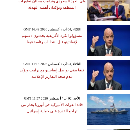
ولي العهد السعودي وترامب يبحثان تطورات
المنطقة ويؤكدان أهمية التهدئة
GMT 16:49 2026 الثلاثاء ,04 آب / أغسطس
مسؤولو الكرة الأفريقية يجددون دعمهم
لإنفانتينو قبل انتخابات رئاسة فيفا
GMT 11:15 2026 الثلاثاء ,04 آب / أغسطس
فيفا ينفي تواصل إنفانتينو مع ترامب ويؤكد
عدم صحة التقارير الإعلامية
GMT 11:37 2026 الأحد ,02 آب / أغسطس
قائد القوات الأميركية في أوروبا يحذر من
تراجع القدرة على حماية إسرائيل