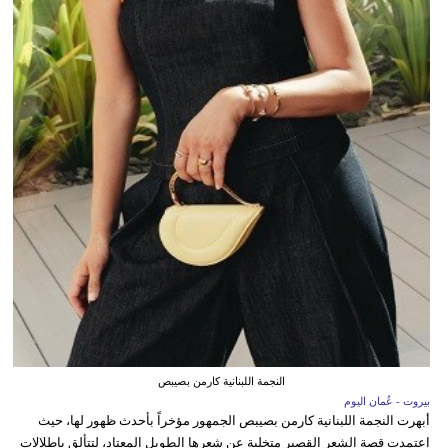
النجمة اللبنانية كارمن بصيبص
بيروت - عُمان اليوم
أبهرت النجمة اللبنانية كارمن بصيبص الجمهور مؤخراً بأحدث ظهور لها، حيث
اعتمدت قصة الشعر القصير متخلية عن شعرها الطويل المعتاد، لتتألق بإطلالات