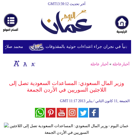
آخر تحديث GMT13:59:12
الرئيسية
أخبارعاجلة
رياضة
ثقافة
محمد صلاح يصل ترك
إقتصاد
أخبارعاجلة
»
أخبار عاجلة
فن
وموسيقى
وزير المال السعودي: المساعدات السعودية تصل إلى
اللاجئين السوريين في الأردن الجمعة
أزياء
11:17 2013 الجمعة ,11 كانون الثاني / يناير
GMT
صحة
وتغذية
سياحة