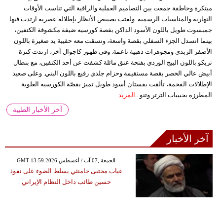
مبتكرة وخاطفة جمعت بين التصاميم العملية والراقية التي تناسب الأوقات
النهارية والمناسبات الرسمية. ولفتت بصيبص الأنظار بإطلالة عصرية ارتدت فيها
جمبسوت طويل باللون الأسود الداكن بقصة كورسيه ضيقة مكشوفة الكتفين،
بينما انسدل الجزء السفلي بقصة واسعة، ونسقت معه حقيبة يد صغيرة باللون
الأصفر الزبدي ومجوهرات ذهبية ناعمة. وفي ظهور كاجوال آخر، ارتدت كنزة
تريكو باللون البيج الوردي بفتحة عنق مائلة كشفت عن أحد الكتفين، مع بنطال
أبيض عالي الخصر بقصة مستقيمة وحزام جلدي رفيع باللون البني. وعلى صعيد
الإطلالات الفخمة، تألقت بفستان أسود طويل تميز بقصّة الكورسيه العلوية
المطرزة بحبيبات الترتر وتنو...
المزيد
آخر الأخبار الطبية
آخر الأخبار
GMT 13:59 2026 الجمعة ,07 آب / أغسطس
غياب مجتبى خامنئي يسلط الضوء على نفوذ
حسين طائب داخل النظام الإيراني