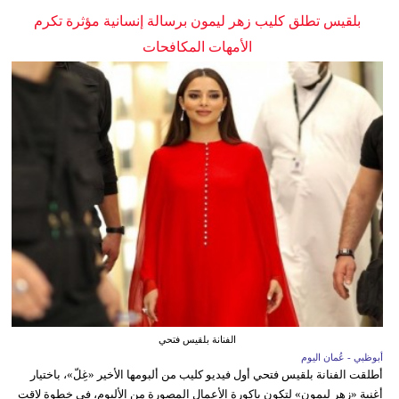
بلقيس تطلق كليب زهر ليمون برسالة إنسانية مؤثرة تكرم
الأمهات المكافحات
الفنانة بلقيس فتحي
أبوظبي - عُمان اليوم
أطلقت الفنانة بلقيس فتحي أول فيديو كليب من ألبومها الأخير «غِلّ»، باختيار
أغنية «زهر ليمون» لتكون باكورة الأعمال المصورة من الألبوم، في خطوة لاقت