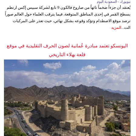
نيويورك - السعودية اليوم
يُعتقد أن جزءاً ضخماً تائهاً من صاروخ فالكون 9 تابع لشركة سبيس إكس ارتطم
بسطح القمر في إحدى المناطق المتوقعة، فيما يترقب العلماء حول العالم صوراً
ترصد موقع الاصطدام وتؤكد وقوعه بشكل نهائي، حيث تعذر على المركبات
الت...
المزيد
اليونسكو تعتمد مبادرة عُمانية لصون الحرف التقليدية في موقع
قلعة بهلاء التاريخي