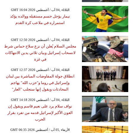
GMT 16:04 2026 الثلاثاء ,04 آب / أغسطس
نيمار يؤجل حسم مستقبله ووالده يؤكد
استمراره في ملاعب كرة القدم
GMT 12:50 2026 الثلاثاء ,04 آب / أغسطس
مجلس السلام يُعلن أن نزع سلاح حماس شرط
لانسحاب إسرائيل وبيان ثلاثي يدين الانتهاكات
في غزة
GMT 12:37 2026 الثلاثاء ,04 آب / أغسطس
انطلاق جولة المفاوضات المباشرة بين لبنان
وإسرائيل في روما و"حزب الله" يهاجم
المحادثات ويقول إنها ستجلب "العار"
GMT 14:18 2026 الثلاثاء ,04 آب / أغسطس
نواف سلام يرد على نعيم قاسم ويقول إن
العون الأكبر لإسرائيل قدمه من تفرد بقرار
الحرب
GMT 06:35 2026 الأربعاء ,05 آب / أغسطس