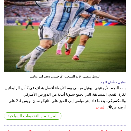
ليونيل ميسي، قائد المنتخب الأرجنتيني ونجم انتر ميامي
ميامي - عُمان اليوم
بات النجم الأرجنتيني ليونيل ميسي يوم الأربعاء أفضل هداف في كأس الرابطتين
لكرة القدم، المسابقة التي تجمع سنويا أندية من الدوريين الأميركي
والمكسيكي، بعدما قاد إنتر ميامي إلى الفوز على أتلتيكو سان لويس 4-2 على
أرضه ض�...
المزيد
المزيد من التحقيقات السياحية