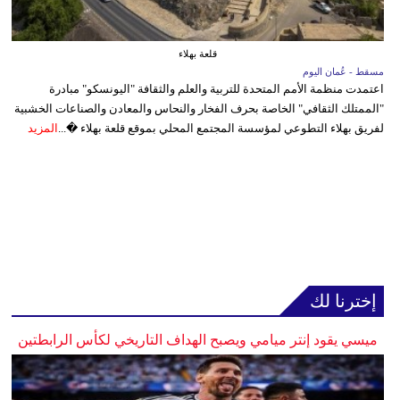
قلعة بهلاء
مسقط - عُمان اليوم
اعتمدت منظمة الأمم المتحدة للتربية والعلم والثقافة "اليونسكو" مبادرة
"الممتلك الثقافي" الخاصة بحرف الفخار والنحاس والمعادن والصناعات الخشبية
لفريق بهلاء التطوعي لمؤسسة المجتمع المحلي بموقع قلعة بهلاء �...
المزيد
إخترنا لك
ميسي يقود إنتر ميامي ويصبح الهداف التاريخي لكأس الرابطتين