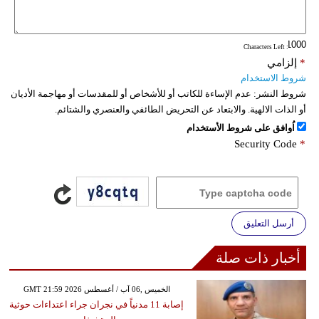
فيديو
: Characters Left
سيارات
*
إلزامي
شروط الاستخدام
شروط النشر:
عدم الإساءة للكاتب أو للأشخاص أو للمقدسات أو مهاجمة الأديان
أو الذات الالهية. والابتعاد عن التحريض الطائفي والعنصري والشتائم.
اُوافق على شروط الأستخدام
Security Code
*
أرسل التعليق
أخبار ذات صلة
GMT 21:59 2026 الخميس ,06 آب / أغسطس
إصابة 11 مدنياً في نجران جراء اعتداءات حوثية