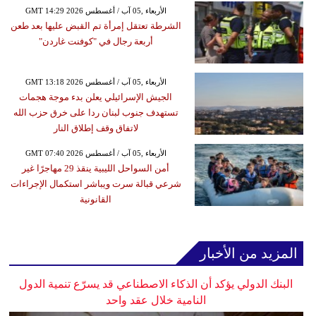
GMT 14:29 2026 الأربعاء ,05 آب / أغسطس
الشرطة تعتقل إمرأة تم القبض عليها بعد طعن
أربعة رجال في "كوفنت غاردن"
GMT 13:18 2026 الأربعاء ,05 آب / أغسطس
الجيش الإسرائيلي يعلن بدء موجة هجمات
تستهدف جنوب لبنان ردا على خرق حزب الله
لاتفاق وقف إطلاق النار
GMT 07:40 2026 الأربعاء ,05 آب / أغسطس
أمن السواحل الليبية ينقذ 29 مهاجرًا غير
شرعي قبالة سرت ويباشر استكمال الإجراءات
القانونية
المزيد من الأخبار
البنك الدولي يؤكد أن الذكاء الاصطناعي قد يسرّع تنمية الدول
النامية خلال عقد واحد