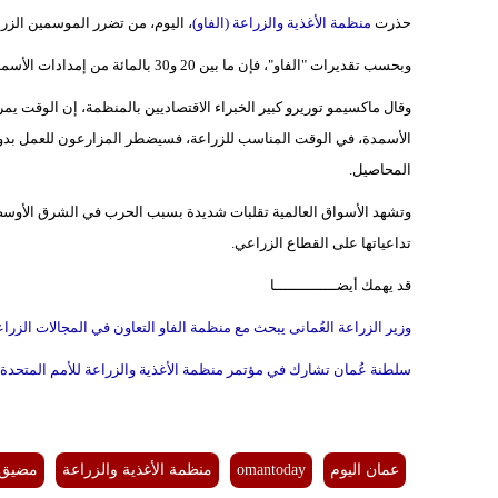
حذرت
منظمة الأغذية والزراعة (الفاو)
، اليوم، من تضرر الموسمين الزر
وبحسب تقديرات "الفاو"، فإن ما بين 20 و30 بالمائة من إمدادات الأسمدة العالمية تمر عبر
وقال ماكسيمو توريرو كبير الخبراء الاقتصاديين بالمنظمة، إن الوقت يمر 
الأسمدة، في الوقت المناسب للزراعة، فسيضطر المزارعون للعمل بدونه
المحاصيل.
وتشهد الأسواق العالمية تقلبات شديدة بسبب الحرب في الشرق الأوسط، 
تداعياتها على القطاع الزراعي.
قد يهمك أيضــــــــــــــا
وزير الزراعة العُمانى يبحث مع منظمة الفاو التعاون في المجالات الزراع
سلطنة عُمان تشارك في مؤتمر منظمة الأغذية والزراعة للأمم المتحدة
عمان اليوم
omantoday
منظمة الأغذية والزراعة
مضيق 