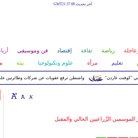
آخر تحديث GMT21:37:08
عاجلة
رياضة
ثقافة
إقتصاد
فن وموسيقى
أزياء
تعليم
مرأة
علوم وتكنولوجيا
بيئة
م
نت غاردن"
واشنطن ترفع عقوبات عن شركات وطائرتين على صلة بال
ر الموسمين الزّراعيين الحالي والمقبل