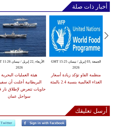
أخبار ذات صلة
الأربعاء ,01 إبريل / نيسان GMT 21:25
الجمعة ,03 إبريل / نيسان GMT 15:25
الأربعاء ,22 إبريل / نيس
2026
2026
20
ع استمرار توتر
منظمة الفاو تؤكد زيادة أسعار
هيئة العمليات البحرية
ب الحرب على
الغذاء العالمية بنسبة 2.4 بالمئة
البريطانية أعلنت أن سفين
ان
حاويات تتعرض لإطلاق نار 
سواحل عمان
أرسل تعليقك