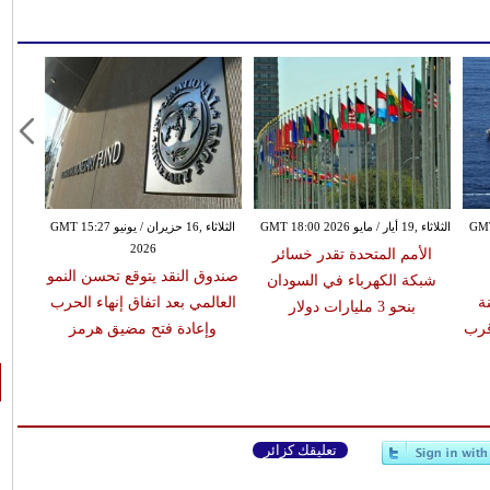
ان GMT 11:26
الثلاثاء ,19 أيار / مايو GMT 18:00 2026
الثلاثاء ,16 حزيران / يونيو GMT 15:27
2026
الأمم المتحدة تقدر خسائر
صندوق النقد يتوقع تحسن النمو
شبكة الكهرباء في السودان
ة
العالمي بعد اتفاق إنهاء الحرب
بنحو 3 مليارات دولار
قرب
وإعادة فتح مضيق هرمز
تعليقك كزائر