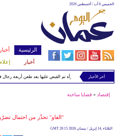
الخميس 6 آب / أغسطس 2026
الرئيسية
أخبار
أخبار
إعلام
أخر الأخبار
الشرطة تعتقل إمرأة تم القبض عليها بعد طعن أربعة رجال في "كوف
إقتصاد
»
قضايا ساخنة
"الفاو" تحذّر من احتمال تضرّ
20:15 2026 الثلاثاء ,14 إبريل / نيسان
GMT