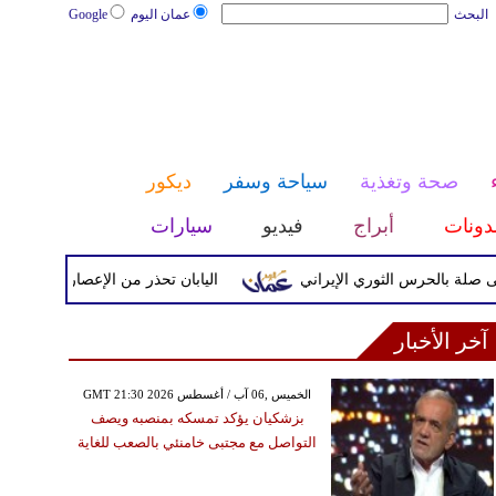
البحث
عمان اليوم
Google
صحة وتغذية
سياحة وسفر
ديكور
دونات
أبراج
فيديو
سيارات
حرس الثوري الإيراني
اليابان تحذر من الإعصار دولفين ورياح عاتي
آخر الأخبار
GMT 21:30 2026 الخميس ,06 آب / أغسطس
بزشكيان يؤكد تمسكه بمنصبه ويصف
التواصل مع مجتبى خامنئي بالصعب للغاية