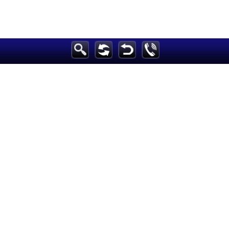
الرئيسية
أخبارعاجلة
رياضة
ثقافة
إقتصاد
فن
وموسيقى
أزياء
صحة وتغذية
سياحة وسفر
ديكور
أخبار
إعلام
تعليم
مرأة
علوم وتكنولوجيا
بيئة
مدونات
أبراج
فيديو
سيارات
Maintained and developed by Arabs Today Group SAL
جميع الحقوق محفوظة لمجموعة العرب اليوم الاعلامية 2025 ©