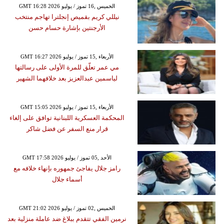
GMT 16:28 2026 الخميس ,16 تموز / يوليو
نيللي كريم بقميص إنجلترا تهاجم منتخب
الأرجنتين بإشارة حسام حسن
GMT 16:27 2026 الأربعاء ,15 تموز / يوليو
مي عمر تعلّق للمرة الأولى على رسالتها
لياسمين عبدالعزيز بعد خلافهما الشهير
GMT 15:05 2026 الأربعاء ,15 تموز / يوليو
المحكمة العسكرية اللبنانية توافق على إلغاء
قرار منع السفر عن فضل شاكر
GMT 17:58 2026 الأحد ,05 تموز / يوليو
رامز جلال يفاجئ جمهوره بإنهاء خلافه مع
أسماء جلال
GMT 21:02 2026 الخميس ,02 تموز / يوليو
نرمين الفقي تتقدم ببلاغ ضد عاملة منزلية بعد