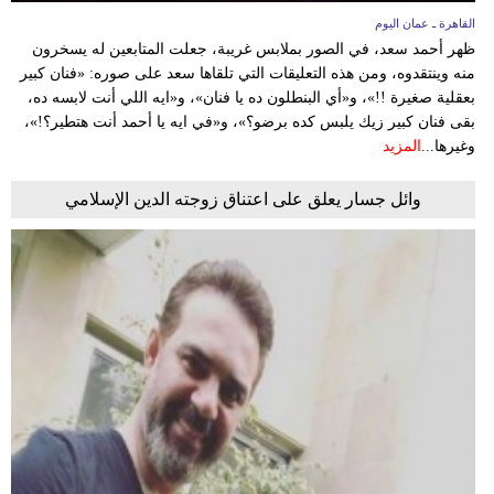
القاهرة ـ عمان اليوم
ظهر أحمد سعد، في الصور بملابس غريبة، جعلت المتابعين له يسخرون
منه وينتقدوه، ومن هذه التعليقات التي تلقاها سعد على صوره: «فنان كبير
بعقلية صغيرة !!»، و«أي البنطلون ده يا فنان»، و«ايه اللي أنت لابسه ده،
بقى فنان كبير زيك يلبس كده برضو؟»، و«في ايه يا أحمد أنت هتطير؟!»،
وغيرها...
المزيد
وائل جسار يعلق على اعتناق زوجته الدين الإسلامي