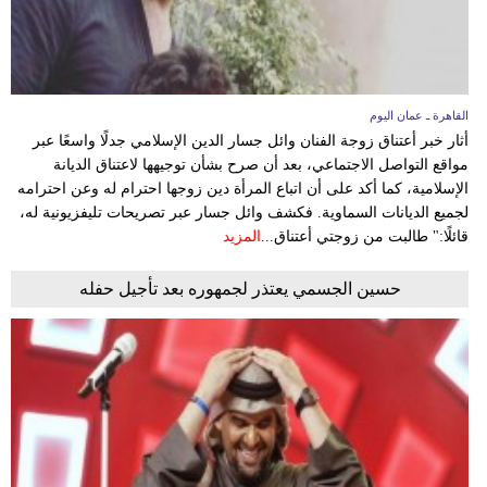
القاهرة ـ عمان اليوم
أثار خبر أعتناق زوجة الفنان وائل جسار الدين الإسلامي جدلًا واسعًا عبر
مواقع التواصل الاجتماعي، بعد أن صرح بشأن توجيهها لاعتناق الديانة
الإسلامية، كما أكد على أن اتباع المرأة دين زوجها احترام له وعن احترامه
لجميع الديانات السماوية. فكشف وائل جسار عبر تصريحات تليفزيونية له،
قائلًا:" طالبت من زوجتي أعتناق...
المزيد
حسين الجسمي يعتذر لجمهوره بعد تأجيل حفله