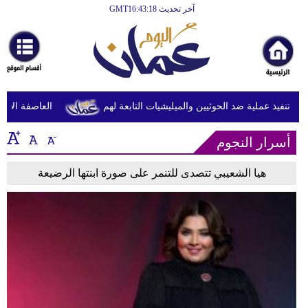
آخر تحديث GMT16:43:18
الرئيسية
أخبارعاجلة
رياضة
ثقافة
تنفيذ عملية ضد الحوثيين والميليشيات التابعة لهم
العاصفة الاستوا
إقتصاد
أسرار النجوم
فن
هيا الشعيبي تتصدى للتنمر على صورة ابنتها الرضيعة
وموسيقى
أزياء
صحة
وتغذية
سياحة