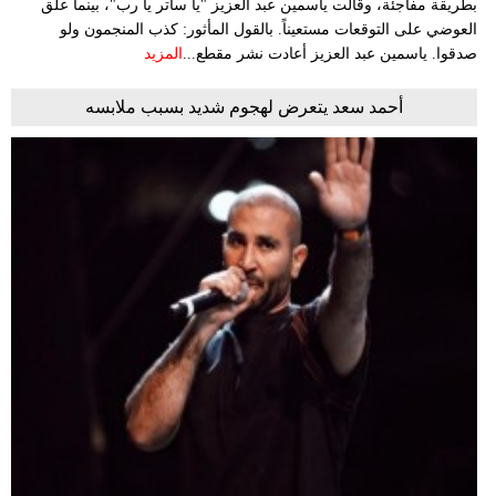
بطريقة مفاجئة، وقالت ياسمين عبد العزيز "يا ساتر يا رب"، بينما علق
العوضي على التوقعات مستعيناً. بالقول المأثور: كذب المنجمون ولو
صدقوا. ياسمين عبد العزيز أعادت نشر مقطع...
المزيد
أحمد سعد يتعرض لهجوم شديد بسبب ملابسه