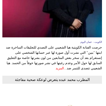
وسفر
ديكور
أخبار
إعلام
الكويت - عمان اليوم
تعليم
حرصت الفنانة الكويتية هيا الشعيبي على التصدي للتعليقات الساخرة ضد
ابنتها "بنين" التي نشرت أول صورة لها عبر حسابها الشخصي على
مرأة
إنستغرام بعد أن سخر بعض المتابعين من لون بشرتها خاصة مع التعليق
السابق لها حول الأمر وعدم رغبتها في نشر صورتها خوفاً من الحسد. هيا
علوم
الشعيبي تتصدى للتنمر ضد...
المزيد
وتكنولوجيا
المطرب محمد عبده يتعرض لوعكة صحية مفاجئة
بيئة
مدوَّنات
أبراج