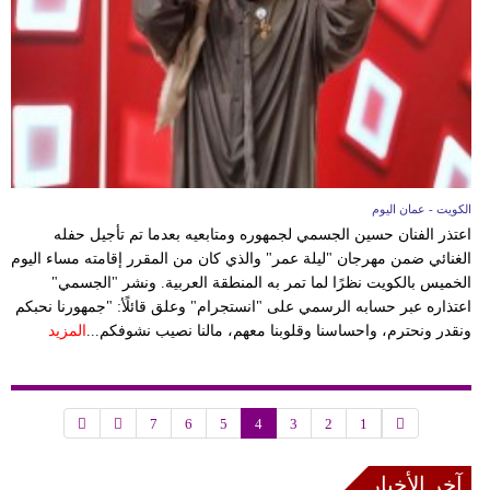
الكويت - عمان اليوم
اعتذر الفنان حسين الجسمي لجمهوره ومتابعيه بعدما تم تأجيل حفله
الغنائي ضمن مهرجان "ليلة عمر" والذي كان من المقرر إقامته مساء اليوم
الخميس بالكويت نظرًا لما تمر به المنطقة العربية. ونشر "الجسمي"
اعتذاره عبر حسابه الرسمي على "انستجرام" وعلق قائلًأ: "جمهورنا نحبكم
ونقدر ونحترم، واحساسنا وقلوبنا معهم، مالنا نصيب نشوفكم...
المزيد
7
6
5
4
3
2
1
آخر الأخبار