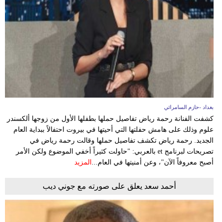
بغداد -حازم السامرائي
كشفت الفنانة رحمة رياض تفاصيل حملها بطفلها الأول من زوجها ألكسندر
علوم وذلك على هامش حفلتها التي أحيتها في بيروت احتفالاً ببداية العام
الجديد. رحمة رياض تكشف تفاصيل حملها وقالت رحمة رياض في
تصريحات لبرنامج et بالعربي: "حاولت كثيراً أخفي الموضوع ولكن الأمر
أصبح معروفاً الآن"، وعن أمنيتها في العام...
المزيد
أحمد سعد يعلق على صورته مع جوني ديب