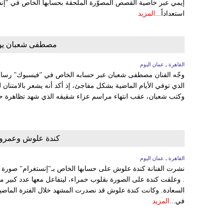
إيمي عبر خاصية القصص المصوّرة الملحقة بحسابها الخاص في "إنس
استعداداً...
المزيد
مصطفى شعبان يوجّ
القاهرة ـ عمان اليوم
وجّه الفنان مصطفى شعبان عبر حسابه الخاص في "فيسبوك" رسا
الذي توفي الأيام الماضية بشكل مفاجئ، إذ أكد أنه يشعر بالامتنان 
وكتب شعبان، عقب انتهاء مراسم عزاء شقيقه الذي شهد تظاهرة حب
كندة علوش وعمرو
القاهرة ـ عمان اليوم
نشرت الفنانة كندة علوش على حسابها الخاص بـ"إنستغرام" صورة 
. وعلقت كندة على الصورة بقلوب حمراء، ليتفاعل معها عدد كبير من 
السعادة. وكانت كندة علوش قد نصدرت المشهد خلال الفترة الماضية
في...
المزيد