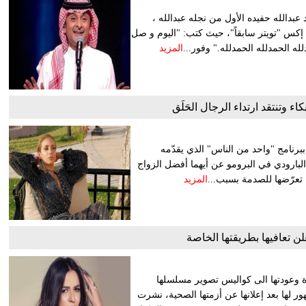
د عبدالله حفيده الأول من نجله عبدالله ،
إكس "تويتر سابقاً"، حيث كتب: "اليوم و صل
لله الحمدلله الحمدلله." وفور...
المزيد
كاء وتنتقد ارتداء الرجال الحَلَق
 ببرنامج "واحد من الناس" الذي يقدّمه
 البارودي في البرومو عن أيهما أفضل الزواج
ن تعرّضها للصدمة بسبب...
المزيد
ن تعافيها بطريقتها الخاصة
رة وعودتها الى كواليس تصوير مسلسلها
 لها بعد إعلانها عن أزمتها الصحية، نشرت