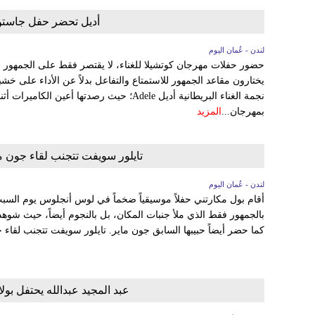
أديل تحضر حفل جاستن 
لندن - عُمان اليوم
حضور حفلات مهرجان كوتشيلا للغناء، لا يقتصر فقط على الجمهور و
يختارون مقاعد الجمهور للاستمتاع والتفاعل بدلاً عن الأداء على خش
بمهرجان...
المزيد
تايلور سويفت تتجنب لقاء جون 
لندن - عُمان اليوم
بالجمهور فقط الذي ملأ جنبات المكان، بل بالنجوم أيضاً، حيث شو
كما حضر أيضاً حبيبها السابق جون ماير. تايلور سويفت تتجنب لقاء ج
عبد المجيد عبدالله يحتفل بولا