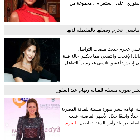
"ستوري" على "إنستغرام"، مجموعة من
 بنانسي عجرم وتصفها بالمفضلة لديها
Billie Eilish والنجمة اللبنانية نانسي عجرم حديث منصات التواصل
سائل الإعجاب والتقدير، مما يعكس حالة فنية
يلي إيليش: أعشق نانسي عجرم بدأ التفاعل
شر صورة مسيئة للفنانة ريهام عبد الغفور
ة اتهامه بنشر صورة مسيئة للفنانة المصرية
 جدلًا واسعًا خلال الأشهر الماضية، عقب
 لفيلم خريطة رأس السنة. تفاصيل...
المزيد