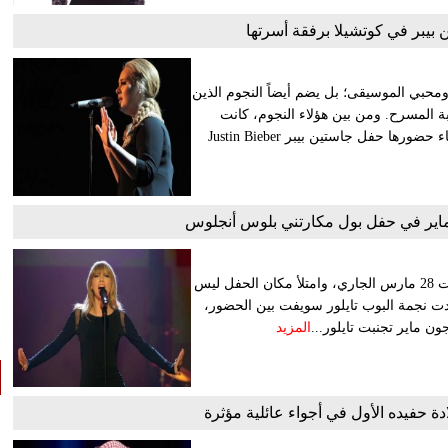
بيبر في كوتشيلا برفقة أسرتها
محبي الموسيقى؛ بل يضم أيضاً النجوم الذين
بة المسرح. ومن بين هؤلاء النجوم، كانت
نجمة الغناء البريطانية أديل Adele؛ حيث رصدتها أعين الكاميرات أثناء حضورها حفل جاستين بيبر Justin Bieber
ماير في حفل بول مكارتني بلوس أنجلوس
أقام بول مكارتني حفلاً موسيقياً ضخماً في لوس أنجلوس يوم السبت 28 مارس الجاري، وامتلأ مكان الحفل ليس
هدت نجمة البوب تايلور سويفت بين الحضور،
ون ماير تجنبت تايلور...
المزيد
دة حفيده الأول في أجواء عائلية مؤثرة