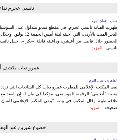
نانسي عجرم تداع
عمان - عمان اليوم
ظهرت الفنانة نانسي عجرم، في مقطع فيديو متداول على السوشيال
البحر الميت بالأردن، التي
الحضور خلال فاصل بين أغنيتين، وداعبته قائلة: «بكرا». حفل نانس
نانسي...
المزيد
عمرو دياب يكشف أسب
القاهرة ـ عمان اليوم
نفى المكتب الإعلامي للمطرب عمرو دياب كل الشائعات التي تردد م
منصة "أنغامي" الرقمية للموسيقى، مؤكدا في بيان له إن العقد مع 
علاقة طيبة. وقال المكتب في بيانه: "ينفي المكتب الإعلامي للفنان 
صحيحة...
المزيد
خضوع شيرين عبد الوها