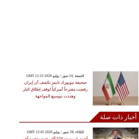
GMT 12:23 2026 الجمعة ,24 تموز / يوليو
صحيفة نيويورك تايمز تكشف أن إيران
رفضت مقترحاً أميركياً لوقف إطلاق النار
وهددت بتوسيع المواجهة
أخبار ذات صلة
GMT 13:45 2026 الثلاثاء ,28 تموز / يوليو
أحمد عز يسدد 570 ألف جنيه متجمد أجر