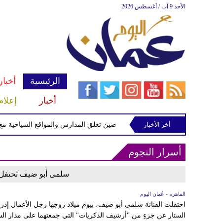
الأحد 9 آب / أغسطس 2026
الرئيسية
أخبار
أخبار
إعلام
أخر الأخبار
الصين تغلق المدارس والمواقع السياحية مع اقت
أسرار النجوم
سلمى أبو ضيف تحتفل ب
القاهرة - عُمان اليوم
احتفلت الفنانة سلمى أبو ضيف، بيوم ميلاد زوجها رجل الأعمال إ
الستار عن جزءٍ من "أرشيف الذكريات" التي جمعتهما على مدار السنو