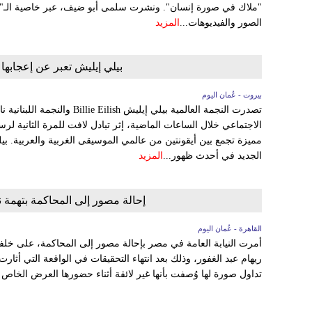
"ملاك في صورة إنسان". ونشرت سلمى أبو ضيف، عبر خاصية الـ
الصور والفيديوهات...
المزيد
بيلي إيليش تعبر عن إعجابها
بيروت - عُمان اليوم
تصدرت النجمة العالمية بيلي إيليش 
الاجتماعي خلال الساعات الماضية، إثر تبادل لافت للمرة الثانية لر
مميزة تجمع بين أيقونتين من عالمي الموسيقى الغربية والعربية. ب
الجديد في أحدث ظهور...
المزيد
إحالة مصور إلى المحاكمة بتهمة ن
القاهرة - عُمان اليوم
أمرت النيابة العامة في مصر بإحالة مصور إلى المحاكمة، على خلفي
ريهام عبد الغفور، وذلك بعد انتهاء التحقيقات في الواقعة التي أثارت
تداول صورة لها وُصفت بأنها غير لائقة أثناء حضورها العرض الخاص