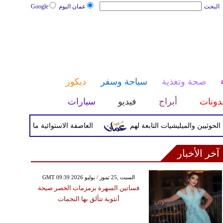
البحث
عمان اليوم
Google
صحة وتغذية
سياحة وسفر
ديكور
دونات
أبراج
فيديو
سيارات
يين والميليشيات التابعة لهم
العاصفة الاستوائية مايماي تضرب الي
آخر الأخبار
GMT 09:39 2026 السبت ,25 تموز / يوليو
فساتين السهرة بزمزمات الخصر صيحة
أنثوية تتألق بها النجمات