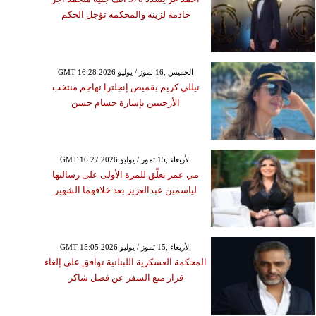
خادمة لزينة والمحكمة تؤجل الحكم
GMT 16:28 2026 الخميس ,16 تموز / يوليو
نيللي كريم بقميص إنجلترا تهاجم منتخب
الأرجنتين بإشارة حسام حسن
GMT 16:27 2026 الأربعاء ,15 تموز / يوليو
مي عمر تعلّق للمرة الأولى على رسالتها
لياسمين عبدالعزيز بعد خلافهما الشهير
GMT 15:05 2026 الأربعاء ,15 تموز / يوليو
المحكمة العسكرية اللبنانية توافق على إلغاء
قرار منع السفر عن فضل شاكر