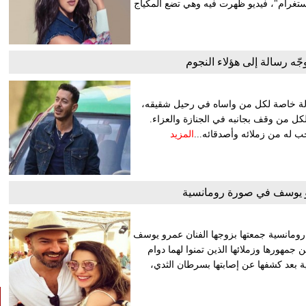
تغرام"، فيديو ظهرت فيه وهي تضع المكياج
ه رسالة إلى هؤلاء النجوم
لة خاصة لكل من واساه في رحيل شقيقه،
لكل من وقف بجانبه في الجنازة والعزاء.
 له من زملائه وأصدقائه...
المزيد
 يوسف في صورة رومانسية
رومانسية جمعتها بزوجها الفنان عمرو يوسف
جمهورها وزملائها الذين تمنوا لهما دوام
 بعد كشفها عن إصابتها بسرطان الثدي،