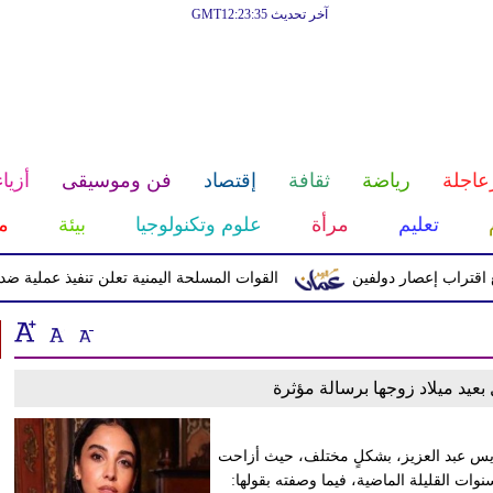
آخر تحديث GMT12:23:35
عاجلة
رياضة
ثقافة
إقتصاد
فن وموسيقى
أزياء
تعليم
مرأة
علوم وتكنولوجيا
بيئة
م
راب إعصار دولفين
القوات المسلحة اليمنية تعلن تنفيذ عملية ضد الحوث
عيد ميلاد زوجها برسالة مؤثرة
دريس عبد العزيز، بشكلٍ مختلف، حيث أزاحت
ات القليلة الماضية، فيما وصفته بقولها: