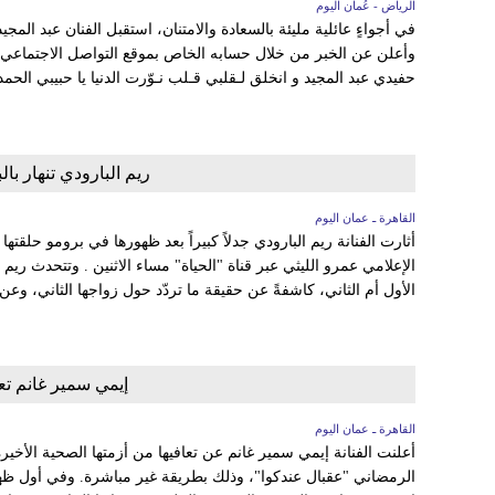
الرياض - عُمان اليوم
في أجواءٍ عائلية مليئة بالسعادة والامتنان، استقبل الفنان عبد المجي
وأعلن عن الخبر من خلال حسابه الخاص بموقع التواصل الاجتماعي 
حفيدي عبد المجيد و انخلق لـقلبي قـلب نـوّرت الدنيا يا حبيبي الحمد
ريم البارودي تنهار بالب
القاهرة ـ عمان اليوم
أثارت الفنانة ريم البارودي جدلاً كبيراً بعد ظهورها في برومو حلقتها
الإعلامي عمرو الليثي عبر قناة "الحياة" مساء الاثنين . وتتحدث ريم
الأول أم الثاني، كاشفةً عن حقيقة ما تردّد حول زواجها الثاني، وع
إيمي سمير غانم تعل
القاهرة ـ عمان اليوم
أعلنت الفنانة إيمي سمير غانم عن تعافيها من أزمتها الصحية الأخي
الرمضاني "عقبال عندكوا"، وذلك بطريقة غير مباشرة. وفي أول ظهور