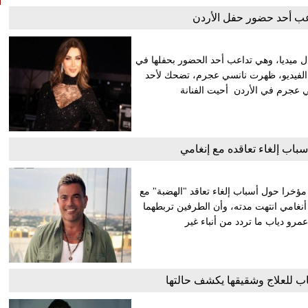
ب أحد حضور حفل الأردن
 ميديا، وهي تداعب أحد الحضور بحفلها في
 أحيته ليلة أمس الجمعة 12 يوليو. وخلال الفيديو، ظهرت نانسي عجرم، تضحك لأحد
ي عجرم في الأردن أحيت الفنانة
اب إلغاء تعاقده مع إنغامي
ؤخرا حول أسباب إلغاء تعاقد "الهضبة" مع
أنغامي انتهت مدته، وأن الطرفين تربطهما
عمرو دياب ما تردد من أنباء غير
ب للعلاج وشقيقها يكشف حالتها