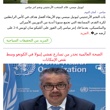
ليونيل ميسي، قائد المنتخب الأرجنتيني ونجم انتر ميامي
ميامي - عُمان اليوم
بات النجم الأرجنتيني ليونيل ميسي يوم الأربعاء أفضل هداف في كأس الرابطتين
لكرة القدم، المسابقة التي تجمع سنويا أندية من الدوريين الأميركي
والمكسيكي، بعدما قاد إنتر ميامي إلى الفوز على أتلتيكو سان لويس 4-2 على
أرضه ض�...
المزيد
المزيد من التحقيقات السياحية
الصحة العالمية تحذر من تسارع تفشي إيبولا في الكونغو وسط
نقص الإمكانات