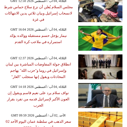
GMT 12:50 2026 الثلاثاء ,04 آب / أغسطس
مجلس السلام يُعلن أن نزع سلاح حماس شرط
لانسحاب إسرائيل وبيان ثلاثي يدين الانتهاكات
في غزة
GMT 16:04 2026 الثلاثاء ,04 آب / أغسطس
نيمار يؤجل حسم مستقبله ووالده يؤكد
استمراره في ملاعب كرة القدم
GMT 12:37 2026 الثلاثاء ,04 آب / أغسطس
انطلاق جولة المفاوضات المباشرة بين لبنان
وإسرائيل في روما و"حزب الله" يهاجم
المحادثات ويقول إنها ستجلب "العار"
GMT 14:18 2026 الثلاثاء ,04 آب / أغسطس
نواف سلام يرد على نعيم قاسم ويقول إن
العون الأكبر لإسرائيل قدمه من تفرد بقرار
الحرب
GMT 09:59 2026 الأحد ,02 آب / أغسطس
سعر الذهب في سلطنة عمان اليوم الأحد 02