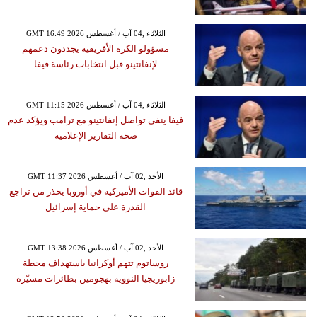
GMT 16:49 2026 الثلاثاء ,04 آب / أغسطس
مسؤولو الكرة الأفريقية يجددون دعمهم
لإنفانتينو قبل انتخابات رئاسة فيفا
GMT 11:15 2026 الثلاثاء ,04 آب / أغسطس
فيفا ينفي تواصل إنفانتينو مع ترامب ويؤكد عدم
صحة التقارير الإعلامية
GMT 11:37 2026 الأحد ,02 آب / أغسطس
قائد القوات الأميركية في أوروبا يحذر من تراجع
القدرة على حماية إسرائيل
GMT 13:38 2026 الأحد ,02 آب / أغسطس
روساتوم تتهم أوكرانيا باستهداف محطة
زابوريجيا النووية بهجومين بطائرات مسيّرة