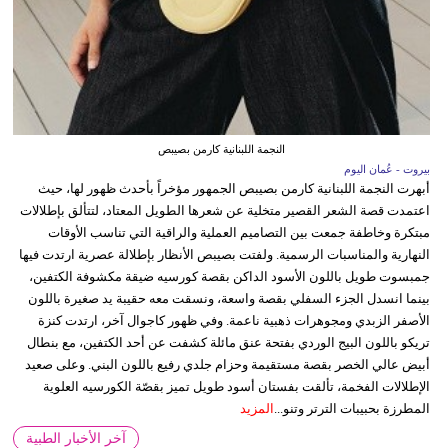
النجمة اللبنانية كارمن بصيبص
بيروت - عُمان اليوم
أبهرت النجمة اللبنانية كارمن بصيبص الجمهور مؤخراً بأحدث ظهور لها، حيث
اعتمدت قصة الشعر القصير متخلية عن شعرها الطويل المعتاد، لتتألق بإطلالات
مبتكرة وخاطفة جمعت بين التصاميم العملية والراقية التي تناسب الأوقات
النهارية والمناسبات الرسمية. ولفتت بصيبص الأنظار بإطلالة عصرية ارتدت فيها
جمبسوت طويل باللون الأسود الداكن بقصة كورسيه ضيقة مكشوفة الكتفين،
بينما انسدل الجزء السفلي بقصة واسعة، ونسقت معه حقيبة يد صغيرة باللون
الأصفر الزبدي ومجوهرات ذهبية ناعمة. وفي ظهور كاجوال آخر، ارتدت كنزة
تريكو باللون البيج الوردي بفتحة عنق مائلة كشفت عن أحد الكتفين، مع بنطال
أبيض عالي الخصر بقصة مستقيمة وحزام جلدي رفيع باللون البني. وعلى صعيد
الإطلالات الفخمة، تألقت بفستان أسود طويل تميز بقصّة الكورسيه العلوية
المطرزة بحبيبات الترتر وتنو...
المزيد
آخر الأخبار الطبية