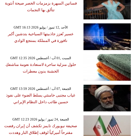
فساتين السهرة بزمزمات الخصر صيحة أنثوية
تتألق بها النجمات
GMT 16:13 2026 الأحد ,12 تموز / يوليو
عسير تُعزز جاذبيتها السياحية بتدشين أكبر
نافورة في المملكة بمنتجع الوادي
GMT 12:35 2026 السبت ,01 آب / أغسطس
حلول منزلية ساحرة لاستعادة نعومة مناشفكِ
الخشنة بدون معطرات
GMT 13:59 2026 الجمعة ,07 آب / أغسطس
غياب مجتبى خامنئي يسلط الضوء على نفوذ
حسين طائب داخل النظام الإيراني
GMT 12:23 2026 الجمعة ,24 تموز / يوليو
صحيفة نيويورك تايمز تكشف أن إيران رفضت
مقترحاً أميركياً لوقف إطلاق النار وهددت