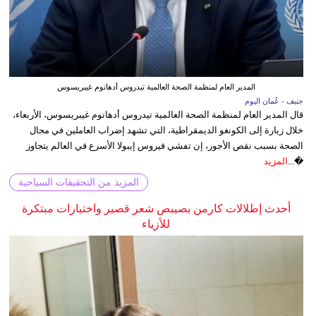
المدير العام لمنظمة الصحة العالمية تيدروس أدهانوم غيبريسوس
جنيف - عُمان اليوم
قال المدير العام لمنظمة الصحة العالمية تيدروس أدهانوم غيبريسوس، الأربعاء،
خلال زيارة إلى الكونغو الديمقراطية، التي تشهد إضراب العاملين في مجال
الصحة بسبب نقص الأجور، إن تفشي فيروس إيبولا الأسرع في العالم يتجاوز
�...
المزيد
المزيد من التحقيقات السياحية
أحدث إطلالات كارمن بصيبص شعر قصير واختيارات مبتكرة
للأزياء