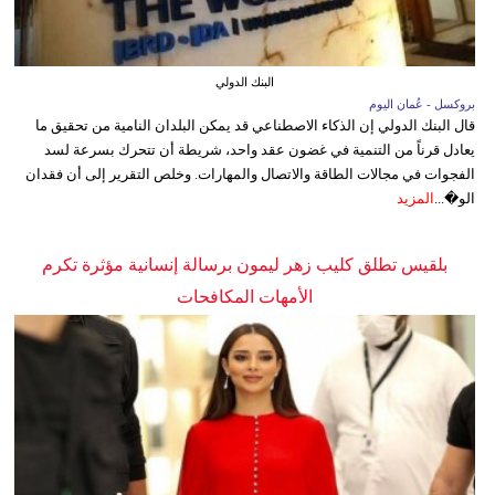
البنك الدولي
بروكسل - عُمان اليوم
قال البنك الدولي إن الذكاء الاصطناعي قد يمكن البلدان النامية من تحقيق ما
يعادل قرناً من التنمية في غضون عقد واحد، شريطة أن تتحرك بسرعة لسد
الفجوات في مجالات الطاقة والاتصال والمهارات. وخلص التقرير إلى أن فقدان
الو�...
المزيد
بلقيس تطلق كليب زهر ليمون برسالة إنسانية مؤثرة تكرم
الأمهات المكافحات