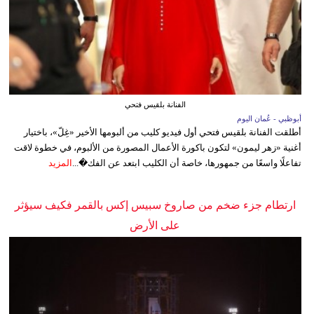
الفنانة بلقيس فتحي
أبوظبي - عُمان اليوم
أطلقت الفنانة بلقيس فتحي أول فيديو كليب من ألبومها الأخير «غِلّ»، باختيار
أغنية «زهر ليمون» لتكون باكورة الأعمال المصورة من الألبوم، في خطوة لاقت
تفاعلًا واسعًا من جمهورها، خاصة أن الكليب ابتعد عن الفك�...
المزيد
ارتطام جزء ضخم من صاروخ سبيس إكس بالقمر فكيف سيؤثر
على الأرض