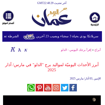
آخر تحديث GMT22:48:29
الرئيسية
أخبارعاجلة
رياضة
ثقافة
دي بحياة 3 سجناء ويصيب 23 آخرين
الشرطة تعتقل إم
إقتصاد
أبراج
»
إقرأ برجك اليومي - الدلو
فن
وموسيقى
أبرز الأحداث اليوميّة لمواليد برج "الدلو" في مارس/ آذار
2025
أزياء
الإثنين ,03 آذار/ مارس 2025
صحة
وتغذية
سياحة