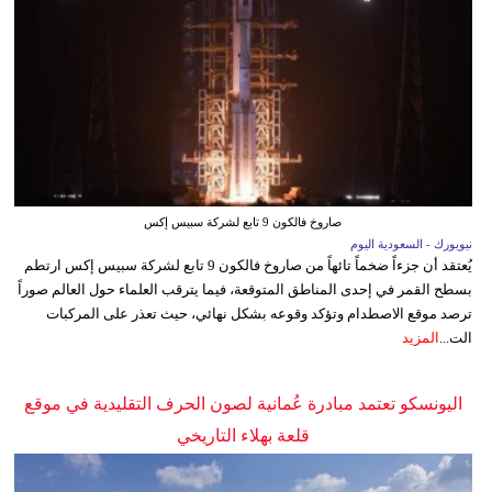
صاروخ فالكون 9 تابع لشركة سبيس إكس
نيويورك - السعودية اليوم
يُعتقد أن جزءاً ضخماً تائهاً من صاروخ فالكون 9 تابع لشركة سبيس إكس ارتطم
بسطح القمر في إحدى المناطق المتوقعة، فيما يترقب العلماء حول العالم صوراً
ترصد موقع الاصطدام وتؤكد وقوعه بشكل نهائي، حيث تعذر على المركبات
الت...
المزيد
اليونسكو تعتمد مبادرة عُمانية لصون الحرف التقليدية في موقع
قلعة بهلاء التاريخي