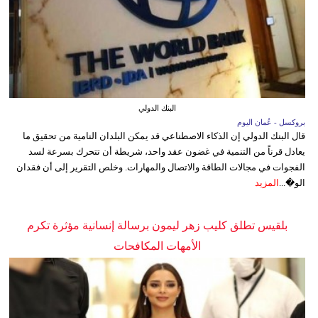
البنك الدولي
بروكسل - عُمان اليوم
قال البنك الدولي إن الذكاء الاصطناعي قد يمكن البلدان النامية من تحقيق ما
يعادل قرناً من التنمية في غضون عقد واحد، شريطة أن تتحرك بسرعة لسد
الفجوات في مجالات الطاقة والاتصال والمهارات. وخلص التقرير إلى أن فقدان
الو�...
المزيد
بلقيس تطلق كليب زهر ليمون برسالة إنسانية مؤثرة تكرم
الأمهات المكافحات