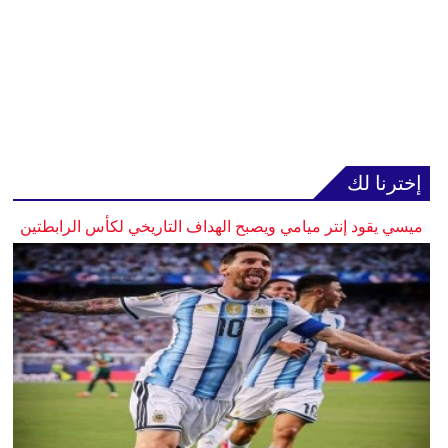
إخترنا لك
ميسي يقود إنتر ميامي ويصبح الهداف التاريخي لكأس الرابطتين