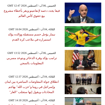
GMT 12:47 2026 الخميس ,06 آب / أغسطس
فيفا يجدد دعمه لإنفانتينو ويقر بأخطاء مشروع
بيع حقوق كأس العالم
GMT 16:04 2026 الثلاثاء ,04 آب / أغسطس
نيمار يؤجل حسم مستقبله ووالده يؤكد
استمراره في ملاعب كرة القدم
GMT 13:52 2026 الخميس ,06 آب / أغسطس
ترامب يؤكد وفرة الذخائر ويتوعد مسربي
المعلومات بالسجن
GMT 12:37 2026 الثلاثاء ,04 آب / أغسطس
انطلاق جولة المفاوضات المباشرة بين لبنان
وإسرائيل في روما و"حزب الله" يهاجم
المحادثات ويقول إنها ستجلب "العار"
GMT 14:18 2026 الثلاثاء ,04 آب / أغسطس