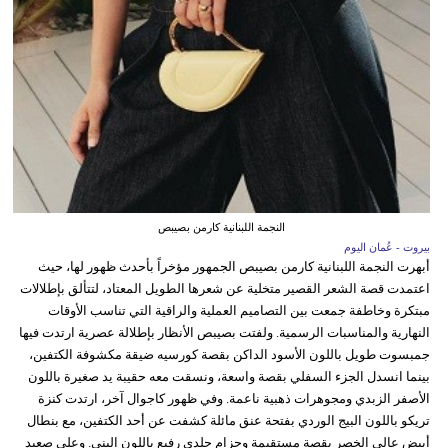
النجمة اللبنانية كارمن بصيبص
بيروت - عُمان اليوم
أبهرت النجمة اللبنانية كارمن بصيبص الجمهور مؤخراً بأحدث ظهور لها، حيث
اعتمدت قصة الشعر القصير متخلية عن شعرها الطويل المعتاد، لتتألق بإطلالات
مبتكرة وخاطفة جمعت بين التصاميم العملية والراقية التي تناسب الأوقات
النهارية والمناسبات الرسمية. ولفتت بصيبص الأنظار بإطلالة عصرية ارتدت فيها
جمبسوت طويل باللون الأسود الداكن بقصة كورسيه ضيقة مكشوفة الكتفين،
بينما انسدل الجزء السفلي بقصة واسعة، ونسقت معه حقيبة يد صغيرة باللون
الأصفر الزبدي ومجوهرات ذهبية ناعمة. وفي ظهور كاجوال آخر، ارتدت كنزة
تريكو باللون البيج الوردي بفتحة عنق مائلة كشفت عن أحد الكتفين، مع بنطال
أبيض عالي الخصر بقصة مستقيمة وحزام جلدي رفيع باللون البني. وعلى صعيد