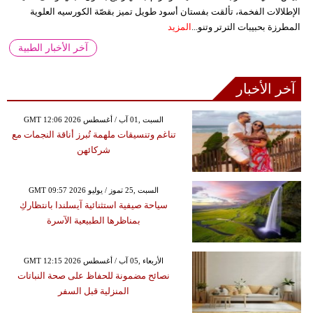
الإطلالات الفخمة، تألقت بفستان أسود طويل تميز بقصّة الكورسيه العلوية
المطرزة بحبيبات الترتر وتنو...
المزيد
آخر الأخبار الطبية
آخر الأخبار
GMT 12:06 2026 السبت ,01 آب / أغسطس
تناغم وتنسيقات ملهمة تُبرز أناقة النجمات مع
شركائهن
GMT 09:57 2026 السبت ,25 تموز / يوليو
سياحة صيفية استثنائية آيسلندا بانتظاركِ
بمناظرها الطبيعية الآسرة
GMT 12:15 2026 الأربعاء ,05 آب / أغسطس
نصائح مضمونة للحفاظ على صحة النباتات
المنزلية قبل السفر