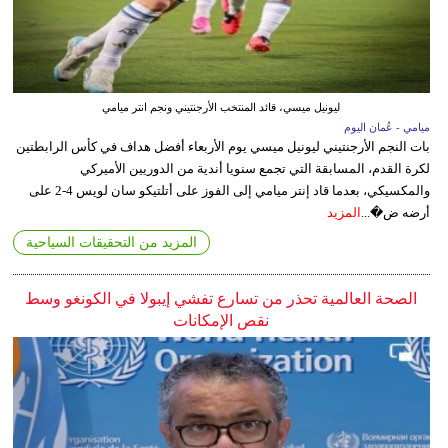
ليونيل ميسي، قائد المنتخب الأرجنتيني ونجم انتر ميامي
ميامي - عُمان اليوم
بات النجم الأرجنتيني ليونيل ميسي يوم الأربعاء أفضل هداف في كأس الرابطتين
لكرة القدم، المسابقة التي تجمع سنويا أندية من الدوريين الأميركي
والمكسيكي، بعدما قاد إنتر ميامي إلى الفوز على أتلتيكو سان لويس 4-2 على
أرضه ض�...
المزيد
المزيد من التحقيقات السياحية
الصحة العالمية تحذر من تسارع تفشي إيبولا في الكونغو وسط
نقص الإمكانات