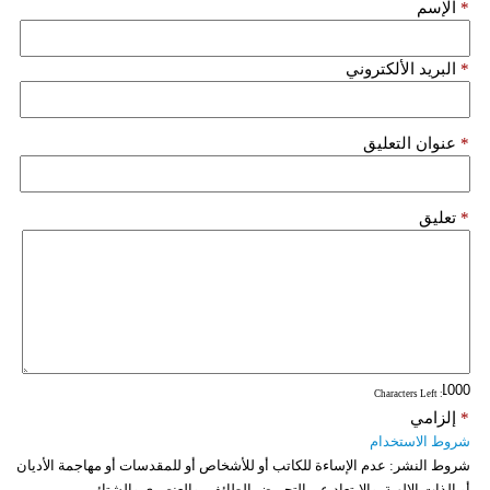
*
الإسم
فيديو
*
البريد الألكتروني
سيارات
*
عنوان التعليق
*
تعليق
: Characters Left
*
إلزامي
شروط الاستخدام
شروط النشر:
عدم الإساءة للكاتب أو للأشخاص أو للمقدسات أو مهاجمة الأديان
أو الذات الالهية. والابتعاد عن التحريض الطائفي والعنصري والشتائم.