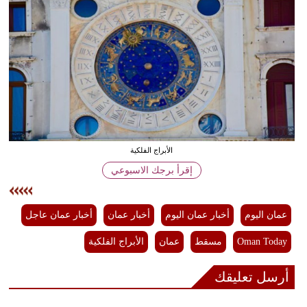
وسفر
ديكور
أخبار
إعلام
تعليم
الأبراج الفلكية
مرأة
إقرأ برجك الاسبوعي
علوم
وتكنولوجيا
عمان اليوم
أخبار عمان اليوم
أخبار عمان
أخبار عمان عاجل
بيئة
Oman Today
مسقط
عمان
الأبراج الفلكية
مدوَّنات
أرسل تعليقك
أبراج