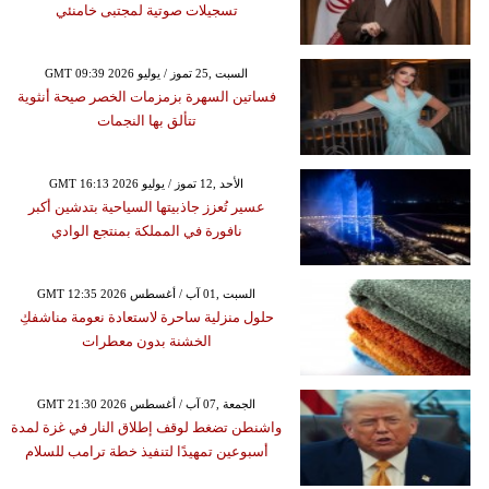
تسجيلات صوتية لمجتبى خامنئي
GMT 09:39 2026 السبت ,25 تموز / يوليو
فساتين السهرة بزمزمات الخصر صيحة أنثوية
تتألق بها النجمات
GMT 16:13 2026 الأحد ,12 تموز / يوليو
عسير تُعزز جاذبيتها السياحية بتدشين أكبر
نافورة في المملكة بمنتجع الوادي
GMT 12:35 2026 السبت ,01 آب / أغسطس
حلول منزلية ساحرة لاستعادة نعومة مناشفكِ
الخشنة بدون معطرات
GMT 21:30 2026 الجمعة ,07 آب / أغسطس
واشنطن تضغط لوقف إطلاق النار في غزة لمدة
أسبوعين تمهيدًا لتنفيذ خطة ترامب للسلام