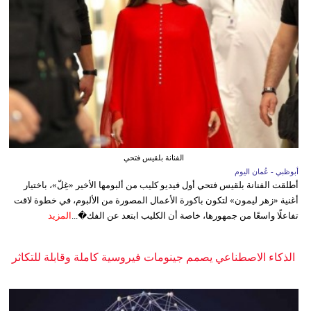
الفنانة بلقيس فتحي
أبوظبي - عُمان اليوم
أطلقت الفنانة بلقيس فتحي أول فيديو كليب من ألبومها الأخير «غِلّ»، باختيار
أغنية «زهر ليمون» لتكون باكورة الأعمال المصورة من الألبوم، في خطوة لاقت
تفاعلًا واسعًا من جمهورها، خاصة أن الكليب ابتعد عن الفك�...
المزيد
الذكاء الاصطناعي يصمم جينومات فيروسية كاملة وقابلة للتكاثر