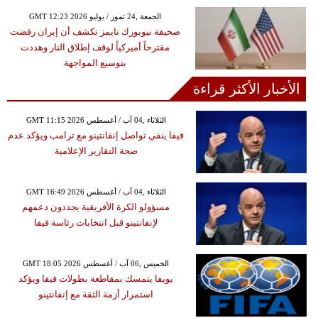
GMT 12:23 2026 الجمعة ,24 تموز / يوليو
صحيفة نيويورك تايمز تكشف أن إيران رفضت
مقترحاً أميركياً لوقف إطلاق النار وهددت
بتوسيع المواجهة
الأخبار الأكثر قراءة
GMT 11:15 2026 الثلاثاء ,04 آب / أغسطس
فيفا ينفي تواصل إنفانتينو مع ترامب ويؤكد عدم
صحة التقارير الإعلامية
GMT 16:49 2026 الثلاثاء ,04 آب / أغسطس
مسؤولو الكرة الأفريقية يجددون دعمهم
لإنفانتينو قبل انتخابات رئاسة فيفا
GMT 18:05 2026 الخميس ,06 آب / أغسطس
يويفا يتمسك بمقاطعة بطولات فيفا ويؤكد
استمرار أزمة الثقة مع إنفانتينو