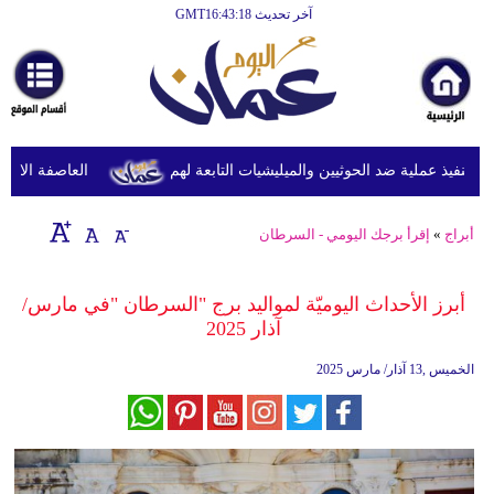
آخر تحديث GMT16:43:18
الرئيسية
أخبارعاجلة
رياضة
ثقافة
نفيذ عملية ضد الحوثيين والميليشيات التابعة لهم
العاصفة الاستوائي
إقتصاد
أبراج
»
إقرأ برجك اليومي - السرطان
فن
وموسيقى
أبرز الأحداث اليوميّة لمواليد برج "السرطان "في مارس/
آذار 2025
أزياء
الخميس ,13 آذار/ مارس 2025
صحة
وتغذية
سياحة