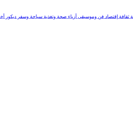
ة
ثقافة
إقتصاد
فن وموسيقى
أزياء
صحة وتغذية
سياحة وسفر
ديكور
أخب