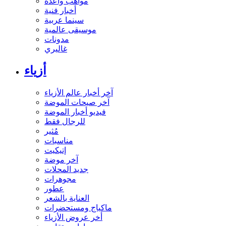
مواهب واعدة
أخبار فنية
سينما عربية
موسيقى عالمية
مدونات
غاليري
أزياء
آخر أخبار عالم الأزياء
آخر صيحات الموضة
فيديو أخبار الموضة
للرجال فقط
مُثير
مناسبات
إتيكيت
آخر موضة
جديد المحلات
مجوهرات
عطور
العناية بالشعر
ماكياج ومستحضرات
أخر عروض الأزياء