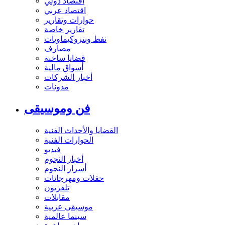
اقتصاد دولي
اقتصاد عربي
حوارات وتقارير
تقارير خاصة
نفط وبتروكيماويات
مصارف
قضايا ساخنة
أسواق مالية
أخبار الشركات
مدونات
فن وموسيقى
القضايا والأحداث الفنية
الحوارات الفنية
فيديو
أخبار النجوم
أسرار النجوم
حفلات ومهرجانات
تلفزيون
مقابلات
موسيقى عربية
سينما عالمية