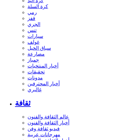
كرة اليد
كرة السلة
رمي
قفز
الجري
تنس
سيارات
غولف
سباق الخيل
مصارعة
جمباز
أخبار المنتخبات
تحقيقات
مدونات
أخبار المحترفين
غاليري
ثقافة
عالم الثقافة والفنون
أخبار الثقافة والفنون
فيديو ثقافة وفن
مهرجانات عربية