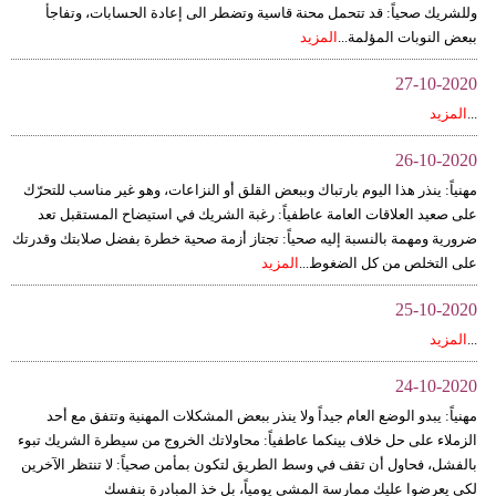
وللشريك صحياً: قد تتحمل محنة قاسية وتضطر الى إعادة الحسابات، وتفاجأ
فيديو
ببعض النوبات المؤلمة...
المزيد
سيارات
27-10-2020
...
المزيد
26-10-2020
مهنياً: ينذر هذا اليوم بارتباك وببعض القلق أو النزاعات، وهو غير مناسب للتحرّك
على صعيد العلاقات العامة عاطفياً: رغبة الشريك في استيضاح المستقبل تعد
ضرورية ومهمة بالنسبة إليه صحياً: تجتاز أزمة صحية خطرة بفضل صلابتك وقدرتك
على التخلص من كل الضغوط...
المزيد
25-10-2020
...
المزيد
24-10-2020
مهنياً: يبدو الوضع العام جيداً ولا ينذر ببعض المشكلات المهنية وتتفق مع أحد
الزملاء على حل خلاف بينكما عاطفياً: محاولاتك الخروج من سيطرة الشريك تبوء
بالفشل، فحاول أن تقف في وسط الطريق لتكون بمأمن صحياً: لا تنتظر الآخرين
لكي يعرضوا عليك ممارسة المشي يومياً، بل خذ المبادرة بنفسك