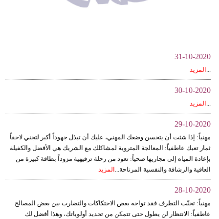
وسفر
ديكور
أخبار
31-10-2020
إعلام
...
المزيد
تعليم
30-10-2020
...
المزيد
مرأة
29-10-2020
علوم
مهنياً: إذا شئت أن يتحسن وضعك المهني، عليك أن تبذل جهوداً أكبر لتجني لاحقاً
وتكنولوجيا
ثمار تعبك عاطفياً: المعالجة المتروية لمشاكلك مع الشريك هي الأفضل والكفيلة
بإعادة المياه إلى مجاريها صحياً: تعود من رحلة ترفيهية مزوداً بطاقة كبيرة من
بيئة
العافية والرشاقة والنفسية المرتاحة...
المزيد
مدوَّنات
28-10-2020
مهنياً: تجنّب التطرف فقد تواجه بعض الاحتكاكات والتضارب بين بعض المصالح
أبراج
عاطفياً: الانتظار لن يطول حتى تتمكن من تحديد أولوياتك، وهذا أفضل لك