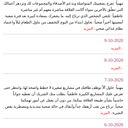
مهنياً: تفرح بشعبيتك المتواصلة وبدعم الأصدقاء والمجموعات لك وتزدهر أعمالك
التي تتعلّق بالآخرين سواء أكانت العلاقة مباشرة معهم أم غير مباشرة
عاطفياً: تلتقي الشخص الذي ترتاح إليه، ما يشعرك بسعادة كبيرة بعد فترة صعبة
أمضيتها أخيراً صحياً: تحاول ابتداء من اليوم التخفيف من تناول الطعام ليلاً واعتماد
نظام غذائي صحي...
المزيد
9-10-2020
...
المزيد
8-10-2020
...
المزيد
7-10-2020
مهنياً: حاول ألاّ توظف طاقتك في مشاريع صغيرة لا خطط واضحة لها، وانتظر حتى
تعرض عليك المشاريع الكبيرة عاطفياً: يطلب منك الشريك أن تعطيه جواباً
حاسماً بشأن طبيعة العلاقة بينكما، من دون أن يغفل عن أمور تهمكما
صحياً: ترتاح من تعب أرهقك جداً وأبقاك في حالة صحية متذبذبة ومضطربة بعض
الشيء...
المزيد
6-10-2020