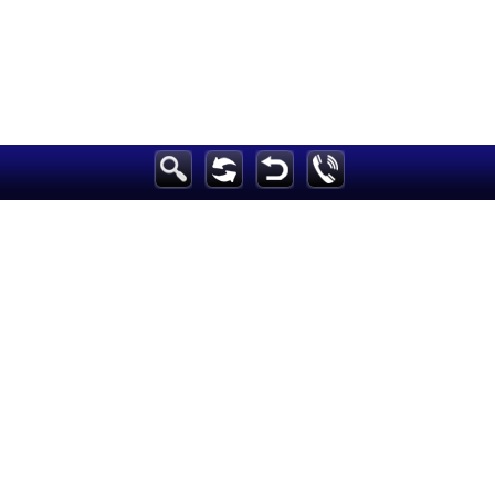
الرئيسية
أخبارعاجلة
رياضة
ثقافة
إقتصاد
فن
وموسيقى
أزياء
صحة وتغذية
سياحة وسفر
ديكور
أخبار
إعلام
تعليم
مرأة
علوم وتكنولوجيا
بيئة
مدونات
أبراج
فيديو
سيارات
Maintained and developed by Arabs Today Group SAL