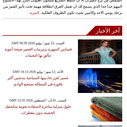
الشمس من برج الميزان الا ان النمط السريع سيكون العنوان البارز لهذا الاسبوع
المهم جدا جدا الذي يسمح لك ان تعمل الفرق انطلاقة مهمة تحت تأثير القمر من
برجك يومي الاحد والاثنين بحيث تكون الظروف الفلكية...
المزيد
آخر الأخبار
GMT 09:39 2026 السبت ,25 تموز / يوليو
فساتين السهرة بزمزمات الخصر صيحة أنثوية
تتألق بها النجمات
GMT 16:13 2026 الأحد ,12 تموز / يوليو
عسير تُعزز جاذبيتها السياحية بتدشين أكبر
نافورة في المملكة بمنتجع الوادي
GMT 12:35 2026 السبت ,01 آب / أغسطس
حلول منزلية ساحرة لاستعادة نعومة مناشفكِ
الخشنة بدون معطرات