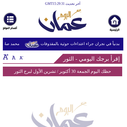
آخر تحديث GMT15:29:31
الرئيسية
أخبارعاجلة
رياضة
ثقافة
محمد صلاح يصل
إقتصاد
إقرأ برجك اليومي - الثور
فن
حظك اليوم الجمعة 30 أكتوبر / تشرين الأول لبرج الثور
وموسيقى
أزياء
صحة
وتغذية
سياحة