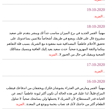
19-10-2020
...
المزيد
18-10-2020
مهنياً: القمر الجديد في برج الميزان مناسب جداً لك ويبشر بتقدم على صعيد
مشروع غال على قلبك، ويضع في طريقك أشخاصاً ملائمين يساعدونك على
تحقيق الأحلام عاطفياً: المصداقية شبه مفقودة مع الشريك بسبب قلة التفاهم
بينكما والثقة المهزوزة صحياً: حدث سعيد يعيد إليك العافية وينسيك مشاكلك
الصحية ويبقيك في حال من الحبور لا...
المزيد
17-10-2020
...
المزيد
16-10-2020
مهنياً: القمر ومارس في العذراء يشوشان فكرك ويخففان من اندفاعك فيتقلب
المزاج قليلاً، لذا عليك في هذه الحالة أن تكون أكثر ليونة عاطفياً: ابتعد عن
الخيانة قدر المستطاع، لأن الشريك لا يحتملها ولن يسامحك صحياً: لا تتناول
الطعام أكثر من حاجتك لأنك قد تصاب بتخمة وبوجع في المعدة...
المزيد