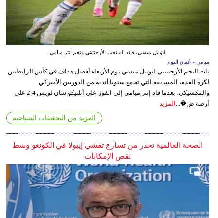
ليونيل ميسي، قائد المنتخب الأرجنتيني ونجم انتر ميامي
ميامي - عُمان اليوم
بات النجم الأرجنتيني ليونيل ميسي يوم الأربعاء أفضل هداف في كأس الرابطتين
لكرة القدم، المسابقة التي تجمع سنويا أندية من الدوريين الأميركي
والمكسيكي، بعدما قاد إنتر ميامي إلى الفوز على أتلتيكو سان لويس 4-2 على
أرضه ض�...
المزيد
المزيد من التحقيقات السياحية
الصحة العالمية تحذر من تسارع تفشي إيبولا في الكونغو وسط
نقص الإمكانات