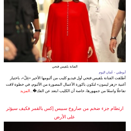
الفنانة بلقيس فتحي
أبوظبي - عُمان اليوم
أطلقت الفنانة بلقيس فتحي أول فيديو كليب من ألبومها الأخير «غِلّ»، باختيار
أغنية «زهر ليمون» لتكون باكورة الأعمال المصورة من الألبوم، في خطوة لاقت
تفاعلًا واسعًا من جمهورها، خاصة أن الكليب ابتعد عن الفك�...
المزيد
ارتطام جزء ضخم من صاروخ سبيس إكس بالقمر فكيف سيؤثر
على الأرض