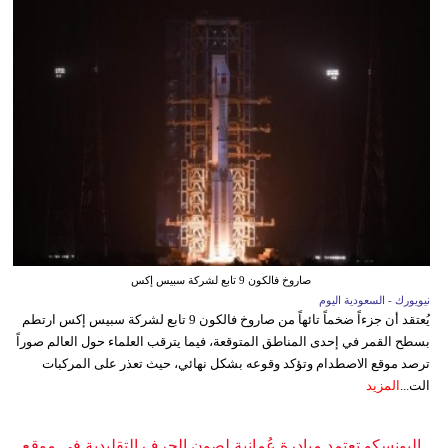
صاروخ فالكون 9 تابع لشركة سبيس إكس
نيويورك - السعودية اليوم
يُعتقد أن جزءاً ضخماً تائهاً من صاروخ فالكون 9 تابع لشركة سبيس إكس ارتطم
بسطح القمر في إحدى المناطق المتوقعة، فيما يترقب العلماء حول العالم صوراً
ترصد موقع الاصطدام وتؤكد وقوعه بشكل نهائي، حيث تعذر على المركبات
الت...
المزيد
اليونسكو تعتمد مبادرة عُمانية لصون الحرف التقليدية في موقع