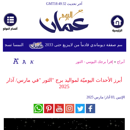
آخر تحديث GMT18:49:32
الرئيسية
أخبارعاجلة
رياضة
ثقافة
سم صفقة ديوماندي قادماً من لايبزيغ حتى 2033
النمسا تسجل أعلى درج
إقتصاد
أبراج
»
إقرأ برجك اليومي - الثور
فن
وموسيقى
أبرز الأحداث اليوميّة لمواليد برج "الثور "في مارس/ آذار
2025
أزياء
الإثنين ,03 آذار/ مارس 2025
صحة
وتغذية
سياحة