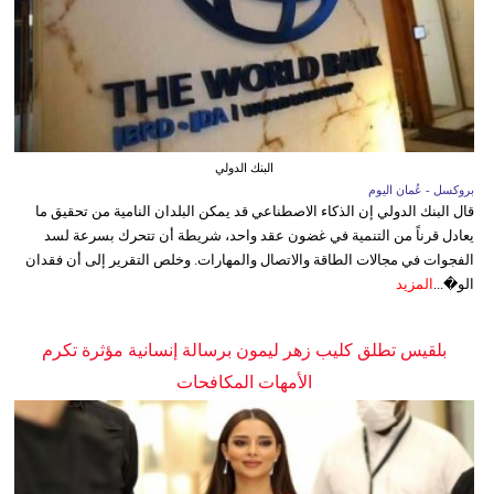
البنك الدولي
بروكسل - عُمان اليوم
قال البنك الدولي إن الذكاء الاصطناعي قد يمكن البلدان النامية من تحقيق ما
يعادل قرناً من التنمية في غضون عقد واحد، شريطة أن تتحرك بسرعة لسد
الفجوات في مجالات الطاقة والاتصال والمهارات. وخلص التقرير إلى أن فقدان
الو�...
المزيد
بلقيس تطلق كليب زهر ليمون برسالة إنسانية مؤثرة تكرم
الأمهات المكافحات