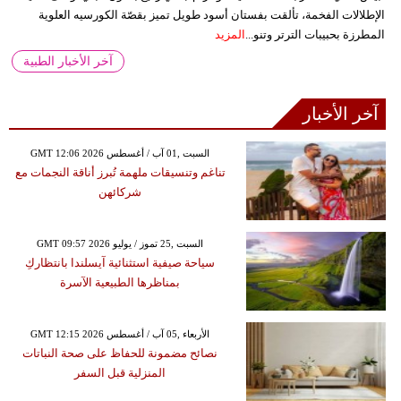
الإطلالات الفخمة، تألقت بفستان أسود طويل تميز بقصّة الكورسيه العلوية
المطرزة بحبيبات الترتر وتنو...
المزيد
آخر الأخبار الطبية
آخر الأخبار
GMT 12:06 2026 السبت ,01 آب / أغسطس
تناغم وتنسيقات ملهمة تُبرز أناقة النجمات مع
شركائهن
GMT 09:57 2026 السبت ,25 تموز / يوليو
سياحة صيفية استثنائية آيسلندا بانتظاركِ
بمناظرها الطبيعية الآسرة
GMT 12:15 2026 الأربعاء ,05 آب / أغسطس
نصائح مضمونة للحفاظ على صحة النباتات
المنزلية قبل السفر