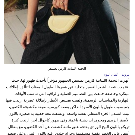
النجمة اللبنانية كارمن بصيبص
بيروت - عُمان اليوم
أبهرت النجمة اللبنانية كارمن بصيبص الجمهور مؤخراً بأحدث ظهور لها، حيث
اعتمدت قصة الشعر القصير متخلية عن شعرها الطويل المعتاد، لتتألق بإطلالات
مبتكرة وخاطفة جمعت بين التصاميم العملية والراقية التي تناسب الأوقات
النهارية والمناسبات الرسمية. ولفتت بصيبص الأنظار بإطلالة عصرية ارتدت فيها
جمبسوت طويل باللون الأسود الداكن بقصة كورسيه ضيقة مكشوفة الكتفين،
بينما انسدل الجزء السفلي بقصة واسعة، ونسقت معه حقيبة يد صغيرة باللون
الأصفر الزبدي ومجوهرات ذهبية ناعمة. وفي ظهور كاجوال آخر، ارتدت كنزة
تريكو باللون البيج الوردي بفتحة عنق مائلة كشفت عن أحد الكتفين، مع بنطال
أبيض عالي الخصر بقصة مستقيمة وحزام جلدي رفيع باللون البني. وعلى صعيد