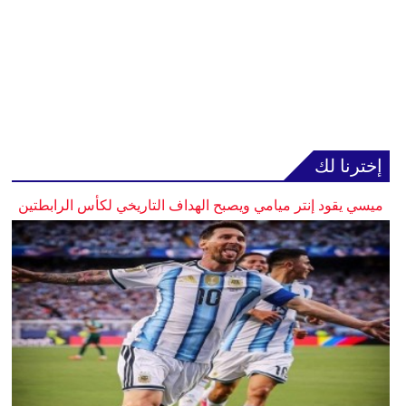
إخترنا لك
ميسي يقود إنتر ميامي ويصبح الهداف التاريخي لكأس الرابطتين