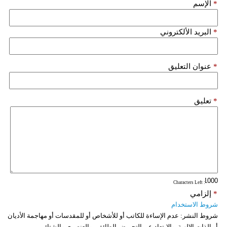
*
الإسم
فيديو
*
البريد الألكتروني
سيارات
*
عنوان التعليق
*
تعليق
: Characters Left
*
إلزامي
شروط الاستخدام
شروط النشر:
عدم الإساءة للكاتب أو للأشخاص أو للمقدسات أو مهاجمة الأديان
أو الذات الالهية. والابتعاد عن التحريض الطائفي والعنصري والشتائم.