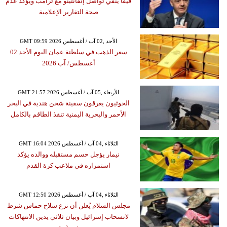
فيفا ينفي تواصل إنفانتينو مع ترامب ويؤكد عدم
صحة التقارير الإعلامية
GMT 09:59 2026 الأحد ,02 آب / أغسطس
سعر الذهب في سلطنة عمان اليوم الأحد 02
أغسطس/ آب 2026
GMT 21:57 2026 الأربعاء ,05 آب / أغسطس
الحوثيون يغرقون سفينة شحن هندية في البحر
الأحمر والبحرية اليمنية تنقذ الطاقم بالكامل
GMT 16:04 2026 الثلاثاء ,04 آب / أغسطس
نيمار يؤجل حسم مستقبله ووالده يؤكد
استمراره في ملاعب كرة القدم
GMT 12:50 2026 الثلاثاء ,04 آب / أغسطس
مجلس السلام يُعلن أن نزع سلاح حماس شرط
لانسحاب إسرائيل وبيان ثلاثي يدين الانتهاكات