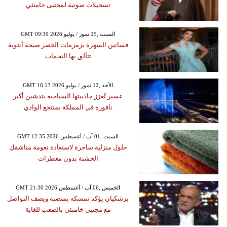
تسجيلات صوتية لمجتبى خامنئي
GMT 09:39 2026 السبت ,25 تموز / يوليو
فساتين السهرة بزمزمات الخصر صيحة أنثوية
تتألق بها النجمات
GMT 16:13 2026 الأحد ,12 تموز / يوليو
عسير تُعزز جاذبيتها السياحية بتدشين أكبر
نافورة في المملكة بمنتجع الوادي
GMT 12:35 2026 السبت ,01 آب / أغسطس
حلول منزلية ساحرة لاستعادة نعومة مناشفكِ
الخشنة بدون معطرات
GMT 21:30 2026 الخميس ,06 آب / أغسطس
بزشكيان يؤكد تمسكه بمنصبه ويصف التواصل
مع مجتبى خامنئي بالصعب للغاية