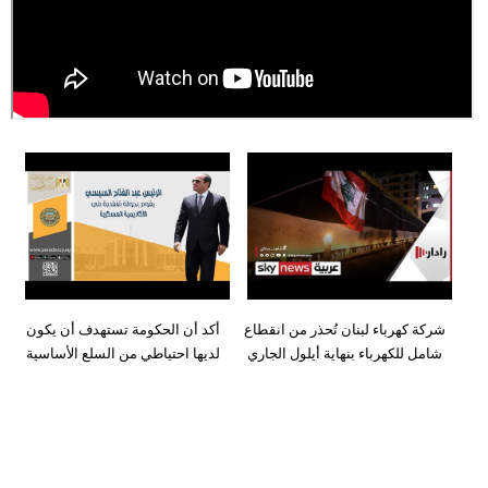
وسفر
ديكور
أخبار
إعلام
تعليم
مرأة
علوم
وتكنولوجيا
شركة كهرباء لبنان تُحذر من انقطاع
أكد أن الحكومة تستهدف أن يكون
شامل للكهرباء بنهاية أيلول الجاري
لديها احتياطي من السلع الأساسية
بيئة
مدوَّنات
أبراج