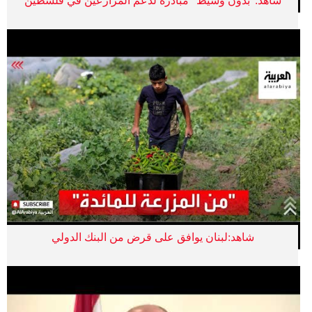
شاهد:"بدون وسيط" مبادرة لدعم المزارعين في فلسطين
شاهد:لبنان يوافق على قرض من البنك الدولي