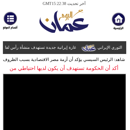
آخر تحديث GMT15:22:38
الرئيسية
أخبارعاجلة
رياضة
ثقافة
ثوري الإيراني
غارة إيرانية جديدة تستهدف منشأة رأس لفان للط
إقتصاد
شاهد: الرئيس السيسي يؤكد أن أزمة مصر الاقتصادية بسبب الظروف
العالمية
أكد أن الحكومة تستهدف أن يكون لديها احتياطي من
فن
السلع الأساسية
وموسيقى
أزياء
صحة
وتغذية
سياحة