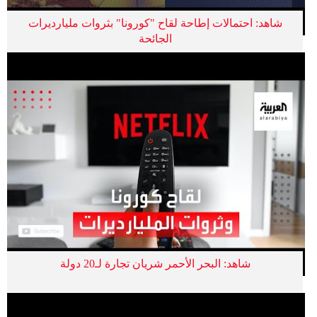
شاهد: احتمالات إطاحة لقاح "كورونا" بثروات مليارديرات
الجائحة
شاهد: البحر الأحمر شريان تجارة لـ20 دولة