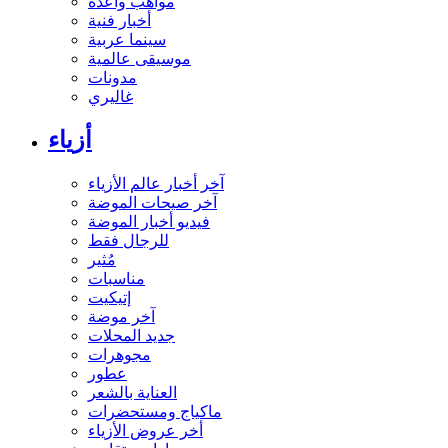
مواهب واعدة
أخبار فنية
سينما عربية
موسيقى عالمية
مدونات
غاليري
أزياء
آخر أخبار عالم الأزياء
آخر صيحات الموضة
فيديو أخبار الموضة
للرجال فقط
مُثير
مناسبات
إتيكيت
آخر موضة
جديد المحلات
مجوهرات
عطور
العناية بالشعر
ماكياج ومستحضرات
أخر عروض الأزياء