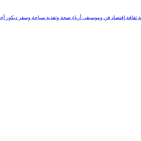
ة
ثقافة
إقتصاد
فن وموسيقى
أزياء
صحة وتغذية
سياحة وسفر
ديكور
أخب