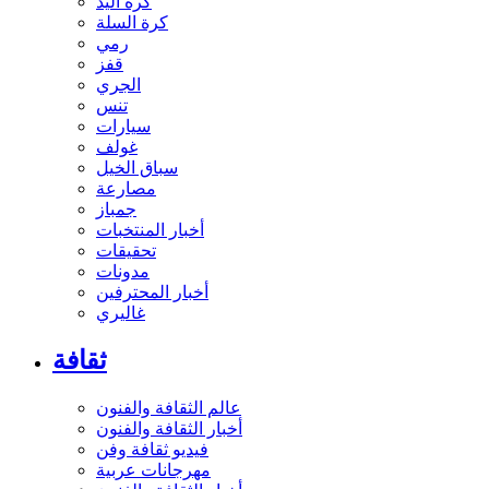
كرة اليد
كرة السلة
رمي
قفز
الجري
تنس
سيارات
غولف
سباق الخيل
مصارعة
جمباز
أخبار المنتخبات
تحقيقات
مدونات
أخبار المحترفين
غاليري
ثقافة
عالم الثقافة والفنون
أخبار الثقافة والفنون
فيديو ثقافة وفن
مهرجانات عربية