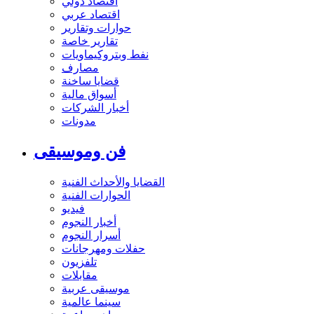
اقتصاد دولي
اقتصاد عربي
حوارات وتقارير
تقارير خاصة
نفط وبتروكيماويات
مصارف
قضايا ساخنة
أسواق مالية
أخبار الشركات
مدونات
فن وموسيقى
القضايا والأحداث الفنية
الحوارات الفنية
فيديو
أخبار النجوم
أسرار النجوم
حفلات ومهرجانات
تلفزيون
مقابلات
موسيقى عربية
سينما عالمية