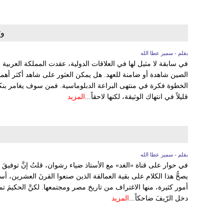
وث
بقلم - سمير عطا الله
في سابقة لا مثيل لها في العلاقات الدولية، عقدت المملكة العربية
الصين شاهدة أو ضامنة للعهد. هل يمكن العثور على شاهد أكثر أهمية أ
الخطوة فكرة في منتهى البراعة الدبلوماسية. فمن سوف يغامر بنكث
قليلاً في انتهاك الوثيقة، لكنها لاحقاً...
المزيد
بقلم - سمير عطا الله
في حوار على قناة «الغد» مع الأستاذ ضياء رشوان، قلتُ إنَّ توفيقَ الح
يصحُّ هذا الكلام على بقية العمالقة الذين صنعوا القرنَ العشرين، أسات
أمور كثيرة، منها الاغتراف من تاريخ مصر ومجتمعها. لكنَّ الحكيمَ تم
دخل الرّيفَ ضاحكاً...
المزيد