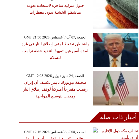
حلول منزلية ساحرة لاستعادة نعومة
مناشفكِ الخشنة بدون معطرات
GMT 21:30 2026 الجمعة ,07 آب / أغسطس
واشنطن تضغط لوقف إطلاق النار في غزة
لمدة أسبوعين تمهيدًا لتنفيذ خطة ترامب
للسلام
GMT 12:23 2026 الجمعة ,24 تموز / يوليو
صحيفة نيويورك تايمز تكشف أن إيران
رفضت مقترحاً أميركياً لوقف إطلاق النار
وهددت بتوسيع المواجهة
أخبار ذات صلة
GMT 12:16 2026 السبت ,08 آب / أغسطس
تحالف مكة... دول الإقليم أدرى بأمنه!