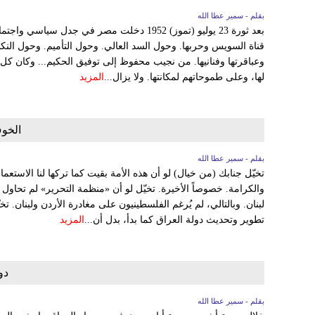
بقلم - سمير عطا الله
بعد ثورة 23 يوليو (تموز) 1952 دخلت مصر في جدل
قناة السويس وحربها. وحول السد العالي. وحول التأميم. وحول الن
وعباقرتها وفنانيها. من نجيب محفوظ إلى توفيق الحكيم... وكان كل
لها، وعلى طموحاتهم لمكانتها. ولا يزال...
المزيد
الخو
بقلم - سمير عطا الله
تخيّل جنابك (من خيال) لو أن هذه الأمة بقيت كما تركها لنا الاستعما
والكرامة. خصوصاً الأخيرة. تخيّل لو أن «منظمة التحرير» لم تحاول 
لبنان. وبالتالي، لم يُرغم الفلسطينيون على مغادرة الأردن ولبنان. 
تطوير وتحديث دولة العراق كما بدأ، بدل أن...
المزيد
دو
بقلم - سمير عطا الله