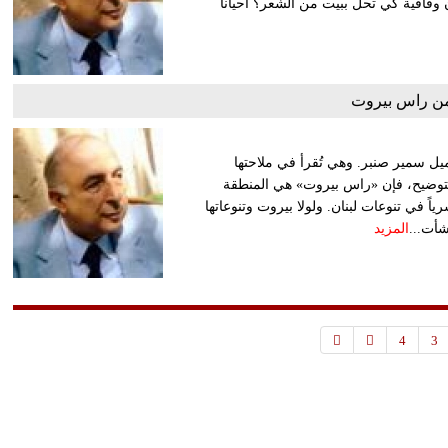
ن وقافية كي تحل ببيت من الشعر؟ أحياناً
ن راس بيروت
ل سمير صنبر. وهي تُقرأ في ملاحتها
وللتوضيح، فإن «راس بيروت» هي المنطقة
رياً في تنوعات لبنان. ولولا بيروت وتنوعاتها
نشأت...
المزيد
4
3