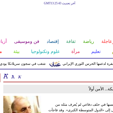
آخر تحديث GMT13:25:43
عاجلة
رياضة
ثقافة
إقتصاد
فن وموسيقى
أزياء
تعليم
مرأة
علوم وتكنولوجيا
بيئة
م
عمها الحرس الثوري الإيراني
شغب في سجون سريلانكا يودي بحياة 3 سجناء ويصيب 23 آخر
... الأمن أولاً
 3 دول إسلامية كبرى تجد نفسها في حلف دفاعي لم يُعرف مثله من
ل إلى «الدول المتوسطة الكبرى». وقد فاجأت