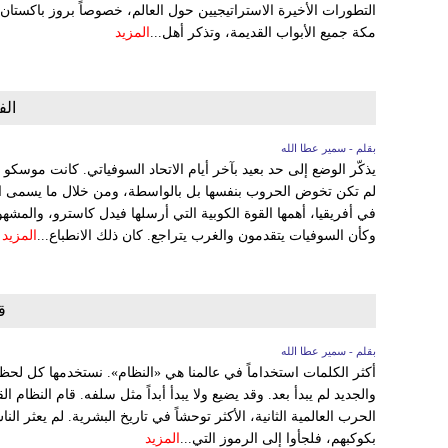
التطورات الأخيرة الاستراتيجيين حول العالم، خصوصاً بروز باكست
مكة جميع الأبواب القديمة، وتذكر أهل...
المزيد
الف
بقلم - سمير عطا الله
يذكّر الوضع إلى حد بعيد بآخر أيام الاتحاد السوفياتي. كانت موسكو
لم تكن تخوض الحروب بنفسها بل بالواسطة، ومن خلال ما يسمى اليوم
في أفريقيا، أهمها القوة الكوبية التي أرسلها فيدل كاسترو، والمشهور
وكأن السوفيات يتقدمون والغرب يتراجع. كان ذلك الانطباع...
المزيد
ق
بقلم - سمير عطا الله
أكثر الكلمات استخداماً في عالمنا هي «النظام». نستخدمها كل لحظ
والجديد لم يبدأ بعد. وقد يضيع ولا يبدأ أبداً مثل سلفه. قام النظا
الحرب العالمية الثانية، الأكثر توحشاً في تاريخ البشرية. لم يعثر
بكوكبهم، فلجأوا إلى الرموز التي...
المزيد