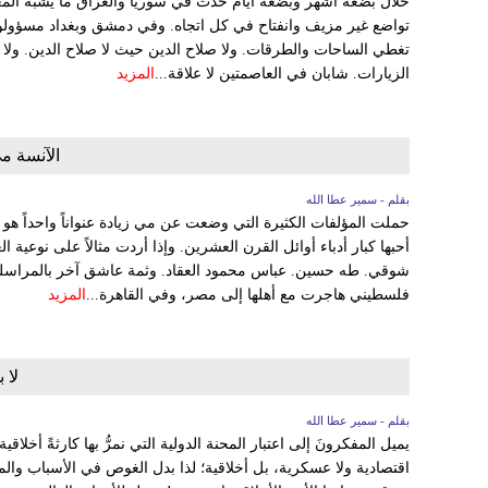
خلال بضعة أشهر وبضعة أيام حدث في سوريا والعراق ما يشبه ال
تواضع غير مزيف وانفتاح في كل اتجاه. وفي دمشق وبغداد مسؤولون 
تغطي الساحات والطرقات. ولا صلاح الدين حيث لا صلاح الدين. ولا ع
الزيارات. شابان في العاصمتين لا علاقة...
المزيد
الآنسة م
بقلم - سمير عطا الله
حملت المؤلفات الكثيرة التي وضعت عن مي زيادة عنواناً واحداً هو
أحبها كبار أدباء أوائل القرن العشرين. وإذا أردت مثالاً على نوعي
شوقي. طه حسين. عباس محمود العقاد. وثمة عاشق آخر بالمراسلة 
فلسطيني هاجرت مع أهلها إلى مصر، وفي القاهرة...
المزيد
لا 
بقلم - سمير عطا الله
يميل المفكرونَ إلى اعتبار المحنة الدولية التي نمرُّ بها كارثةً أخلا
اقتصادية ولا عسكرية، بل أخلاقية؛ لذا بدل الغوص في الأسباب وال