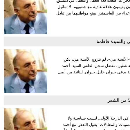
معجزات. طغت لغة العقل والتعقل في دمشق.
يقيمون علاقة عادية مع شعوبهم. لا تماثيل
داء بين العاصمتين يمنع مواطنيهما من تبادل
ي والسيدة فاطمة
 «الآنسة مي». لم تتزوج الآنسة مي، لكن
ة العاشقين، تفضل سجل: لطفي السيد. أحمد
يدعى جبران خليل جبران. لبنانية من أصل
بدَّ من الشعر
قية في الدرجة الأولى. ليست سياسية ولا
مسببات والمعادلات، يقول البعض مع أحمد