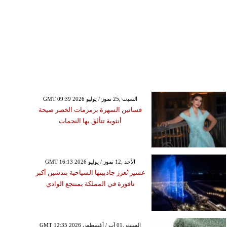
GMT 09:39 2026 السبت ,25 تموز / يوليو
فساتين السهرة بزمزمات الخصر صيحة
أنثوية تتألق بها النجمات
GMT 16:13 2026 الأحد ,12 تموز / يوليو
عسير تُعزز جاذبيتها السياحية بتدشين أكبر
نافورة في المملكة بمنتجع الوادي
GMT 12:35 2026 السبت ,01 آب / أغسطس