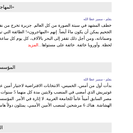
«المهاجر
بقلم - سمير عطا الله
خطف المشهد في سبتة الصورة من كل العالم. جزيرة تخرج من نفسها
الجحيم يمكن أن يكون ماءً أيضاً. إنهم «المهاجرون»! الطائفة التي تر
وضماناته، ومن أجل ذلك تقفز إلى البحر بالآلاف، كل يوم كل ساع
لحظة. وأوروبا خائفة. خائفة على مستواها...
المزيد
المؤسسا
بقلم - سمير عطا الله
بدأت أول من أمس، الخميس، الانتخابات الافتراضية لاختيار أمين عام 
غوتيريش الذي أم
مصر السابق أميناً عاماً للجامعة العربية. لا إثارة في الأمر. المؤسس
الهشاشة. هناك 6 مرشحين لمنصب الأمين الأممي، يمثلون دولاً هامشية،...
ال