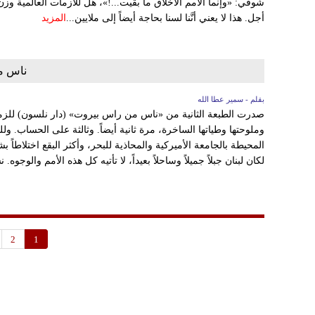
شوقي: «وإنما الأمم الأخلاق ما بقيت...!»، هل للأزمات العالمية وز
أجل. هذا لا يعني أنَّنا لسنا بحاجة أيضاً إلى ملايين...
المزيد
ناس م
بقلم - سمير عطا الله
صدرت الطبعة الثانية من «ناس من راس بيروت» (دار نلسون) للزمي
وملوحتها وطياتها الساخرة، مرة ثانية أيضاً. وثالثة على الحساب. 
المحيطة بالجامعة الأميركية والمحاذية للبحر، وأكثر البقع اختلاطاً بش
لكان لبنان جبلاً جميلاً وساحلاً بعيداً، لا تأتيه كل هذه الأمم والوجوه. 
2
1