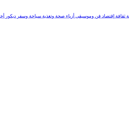
ة
ثقافة
إقتصاد
فن وموسيقى
أزياء
صحة وتغذية
سياحة وسفر
ديكور
أخب