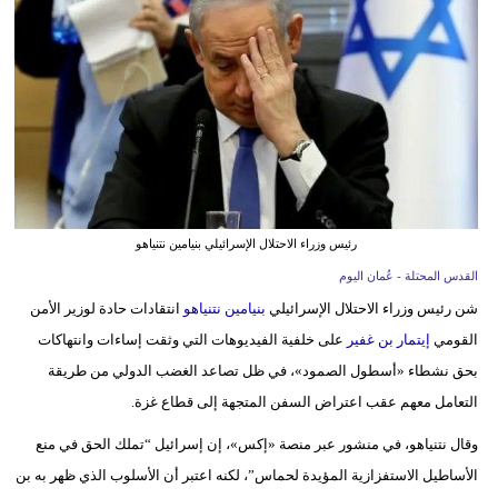
وسفر
ديكور
أخبار
إعلام
تعليم
رئيس وزراء الاحتلال الإسرائيلي بنيامين نتنياهو
مرأة
القدس المحتلة - عُمان اليوم
علوم
شن رئيس وزراء الاحتلال الإسرائيلي
بنيامين نتنياهو
انتقادات حادة لوزير الأمن
وتكنولوجيا
القومي
إيتمار بن غفير
على خلفية الفيديوهات التي وثقت إساءات وانتهاكات
بحق نشطاء «أسطول الصمود»، في ظل تصاعد الغضب الدولي من طريقة
بيئة
التعامل معهم عقب اعتراض السفن المتجهة إلى قطاع غزة.
مدوَّنات
وقال نتنياهو، في منشور عبر منصة «إكس»، إن إسرائيل “تملك الحق في منع
الأساطيل الاستفزازية المؤيدة لحماس”، لكنه اعتبر أن الأسلوب الذي ظهر به بن
أبراج