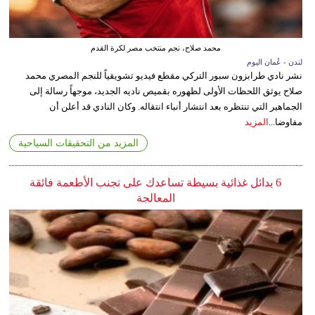
محمد صلاح، نجم منتخب مصر لكرة القدم
لندن - عُمان اليوم
نشر نادي طرابزون سبور التركي مقطع فيديو تشويقياً للنجم المصري محمد
صلاح يوثق اللحظات الأولى لظهوره بقميص ناديه الجديد، موجهاً رسالة إلى
الجماهير التي تنتظره بعد انتشار أنباء انتقاله. وكان النادي قد أعلن أن
مفاوضا...
المزيد
المزيد من التحقيقات السياحية
6 بدائل غذائية بسيطة تساعدك على تجنب الأطعمة فائقة
المعالجة