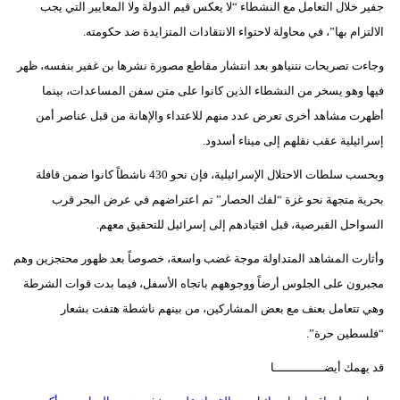
جفير خلال التعامل مع النشطاء “لا يعكس قيم الدولة ولا المعايير التي يجب
فيديو
الالتزام بها”، في محاولة لاحتواء الانتقادات المتزايدة ضد حكومته.
سيارات
وجاءت تصريحات نتنياهو بعد انتشار مقاطع مصورة نشرها بن غفير بنفسه، ظهر
فيها وهو يسخر من النشطاء الذين كانوا على متن سفن المساعدات، بينما
أظهرت مشاهد أخرى تعرض عدد منهم للاعتداء والإهانة من قبل عناصر أمن
إسرائيلية عقب نقلهم إلى ميناء أسدود.
وبحسب سلطات الاحتلال الإسرائيلية، فإن نحو 430 ناشطاً كانوا ضمن قافلة
بحرية متجهة نحو غزة “لفك الحصار” تم اعتراضهم في عرض البحر قرب
السواحل القبرصية، قبل اقتيادهم إلى إسرائيل للتحقيق معهم.
وأثارت المشاهد المتداولة موجة غضب واسعة، خصوصاً بعد ظهور محتجزين وهم
مجبرون على الجلوس أرضاً ووجوههم باتجاه الأسفل، فيما بدت قوات الشرطة
وهي تتعامل بعنف مع بعض المشاركين، من بينهم ناشطة هتفت بشعار
“فلسطين حرة”.
قد يهمك أيضــــــــــــــا