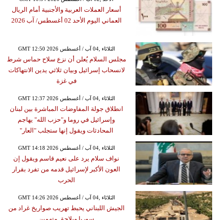
أسعار العملات العربية والأجنبية أمام الريال
العماني اليوم الأحد 02 أغسطس/ آب 2026
GMT 12:50 2026 الثلاثاء ,04 آب / أغسطس
مجلس السلام يُعلن أن نزع سلاح حماس شرط
لانسحاب إسرائيل وبيان ثلاثي يدين الانتهاكات
في غزة
GMT 12:37 2026 الثلاثاء ,04 آب / أغسطس
انطلاق جولة المفاوضات المباشرة بين لبنان
وإسرائيل في روما و"حزب الله" يهاجم
المحادثات ويقول إنها ستجلب "العار"
GMT 14:18 2026 الثلاثاء ,04 آب / أغسطس
نواف سلام يرد على نعيم قاسم ويقول إن
العون الأكبر لإسرائيل قدمه من تفرد بقرار
الحرب
GMT 14:26 2026 الثلاثاء ,04 آب / أغسطس
الجيش اللبناني يحبط تهريب صواريخ غراد من
سوريا ويلاحق متهمين