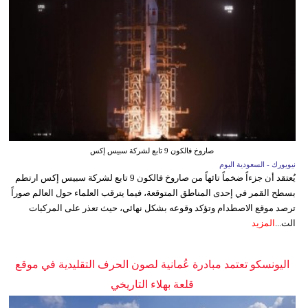
صاروخ فالكون 9 تابع لشركة سبيس إكس
نيويورك - السعودية اليوم
يُعتقد أن جزءاً ضخماً تائهاً من صاروخ فالكون 9 تابع لشركة سبيس إكس ارتطم
بسطح القمر في إحدى المناطق المتوقعة، فيما يترقب العلماء حول العالم صوراً
ترصد موقع الاصطدام وتؤكد وقوعه بشكل نهائي، حيث تعذر على المركبات
الت...
المزيد
اليونسكو تعتمد مبادرة عُمانية لصون الحرف التقليدية في موقع
قلعة بهلاء التاريخي