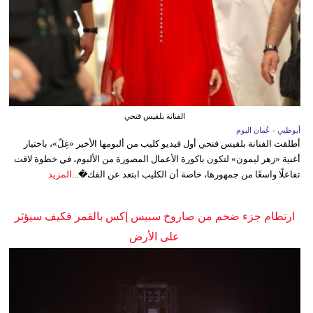
الفنانة بلقيس فتحي
أبوظبي - عُمان اليوم
أطلقت الفنانة بلقيس فتحي أول فيديو كليب من ألبومها الأخير «غِلّ»، باختيار
أغنية «زهر ليمون» لتكون باكورة الأعمال المصورة من الألبوم، في خطوة لاقت
تفاعلًا واسعًا من جمهورها، خاصة أن الكليب ابتعد عن الفك�...
المزيد
ارتطام جزء ضخم من صاروخ سبيس إكس بالقمر فكيف سيؤثر
على الأرض