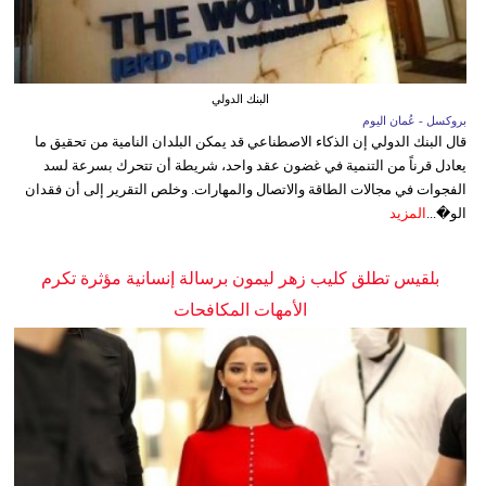
البنك الدولي
بروكسل - عُمان اليوم
قال البنك الدولي إن الذكاء الاصطناعي قد يمكن البلدان النامية من تحقيق ما
يعادل قرناً من التنمية في غضون عقد واحد، شريطة أن تتحرك بسرعة لسد
الفجوات في مجالات الطاقة والاتصال والمهارات. وخلص التقرير إلى أن فقدان
الو�...
المزيد
بلقيس تطلق كليب زهر ليمون برسالة إنسانية مؤثرة تكرم
الأمهات المكافحات