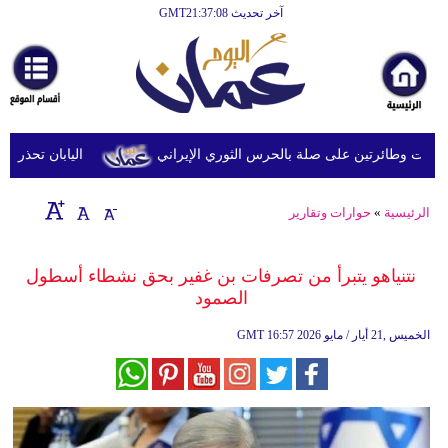
آخر تحديث GMT21:37:08
الرئيسية
أخبارعاجلة
رياضة
ثقافة
وطائرتين على صلة بالحرس الثوري الإيراني
اليابان تحذر من ال
إقتصاد
الرئيسية
»
حوارات وتقارير
فن
وموسيقى
نتنياهو يتبرأ من تصرفات بن غفير بحق نشطاء أسطول
الصمود
أزياء
16:57 2026 الخميس ,21 أيار / مايو
GMT
صحة
وتغذية
سياحة