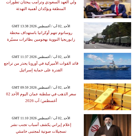
ولي العهد السعودي وترامب يبحثان تطورات
المنطقة ويؤكدان أهمية التهدئة
GMT 13:38 2026 الأحد ,02 آب / أغسطس
روساتوم تتهم أوكرانيا باستهداف محطة
زابوريجيا النووية بهجومين بطائرات مسيّرة
GMT 11:37 2026 الأحد ,02 آب / أغسطس
قائد القوات الأميركية في أوروبا يحذر من تراجع
القدرة على حماية إسرائيل
GMT 09:59 2026 الأحد ,02 آب / أغسطس
سعر الذهب في سلطنة عمان اليوم الأحد 02
أغسطس/ آب 2026
GMT 11:10 2026 الأحد ,02 آب / أغسطس
إعلام إيراني يكشف أسباب تجنب نشر
تسجيلات صوتية لمجتبى خامنئي