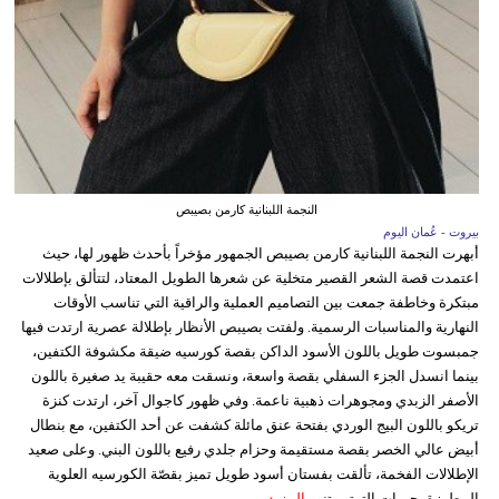
النجمة اللبنانية كارمن بصيبص
بيروت - عُمان اليوم
أبهرت النجمة اللبنانية كارمن بصيبص الجمهور مؤخراً بأحدث ظهور لها، حيث
اعتمدت قصة الشعر القصير متخلية عن شعرها الطويل المعتاد، لتتألق بإطلالات
مبتكرة وخاطفة جمعت بين التصاميم العملية والراقية التي تناسب الأوقات
النهارية والمناسبات الرسمية. ولفتت بصيبص الأنظار بإطلالة عصرية ارتدت فيها
جمبسوت طويل باللون الأسود الداكن بقصة كورسيه ضيقة مكشوفة الكتفين،
بينما انسدل الجزء السفلي بقصة واسعة، ونسقت معه حقيبة يد صغيرة باللون
الأصفر الزبدي ومجوهرات ذهبية ناعمة. وفي ظهور كاجوال آخر، ارتدت كنزة
تريكو باللون البيج الوردي بفتحة عنق مائلة كشفت عن أحد الكتفين، مع بنطال
أبيض عالي الخصر بقصة مستقيمة وحزام جلدي رفيع باللون البني. وعلى صعيد
الإطلالات الفخمة، تألقت بفستان أسود طويل تميز بقصّة الكورسيه العلوية
المطرزة بحبيبات الترتر وتنو...
المزيد