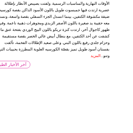
الأوقات النهارية والمناسبات الرسمية. ولفتت بصيبص الأنظار بإطلالة
عصرية ارتدت فيها جمبسوت طويل باللون الأسود الداكن بقصة كورسيه
ضيقة مكشوفة الكتفين، بينما انسدل الجزء السفلي بقصة واسعة، ونس
معه حقيبة يد صغيرة باللون الأصفر الزبدي ومجوهرات ذهبية ناعمة. وفي
ظهور كاجوال آخر، ارتدت كنزة تريكو باللون البيج الوردي بفتحة عنق مائ
كشفت عن أحد الكتفين، مع بنطال أبيض عالي الخصر بقصة مستقيمة
وحزام جلدي رفيع باللون البني. وعلى صعيد الإطلالات الفخمة، تألقت
بفستان أسود طويل تميز بقصّة الكورسيه العلوية المطرزة بحبيبات التر
وتنو...
المزيد
آخر الأخبار الطبي