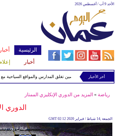
الأحد 9 آب / أغسطس 2026
الرئيسية
أخبار
أخبار
إعلام
أخر الأخبار
الصين تغلق المدارس والمواقع السياحية مع اقتراب 
رياضة
»
المزيد من الدوري الإنكليزي الممتاز
الدوري ال
02:12 2020 الجمعة ,14 شباط / فبراير
GMT
فيكارج رود (فيكارج رود) Capacity: فيكارج رود