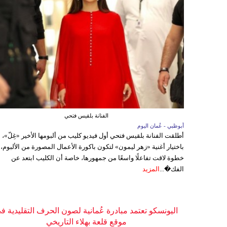
الفنانة بلقيس فتحي
أبوظبي - عُمان اليوم
أطلقت الفنانة بلقيس فتحي أول فيديو كليب من ألبومها الأخير «غِلّ»،
باختيار أغنية «زهر ليمون» لتكون باكورة الأعمال المصورة من الألبوم،
خطوة لاقت تفاعلًا واسعًا من جمهورها، خاصة أن الكليب ابتعد عن
الفك�...
المزيد
اليونسكو تعتمد مبادرة عُمانية لصون الحرف التقليدية ف
موقع قلعة بهلاء التاريخي