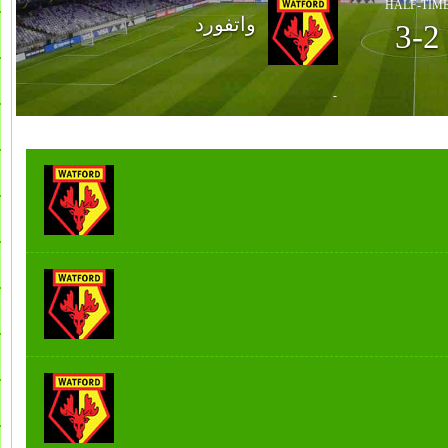
HALF-TIM
واتفورد
3-2
-