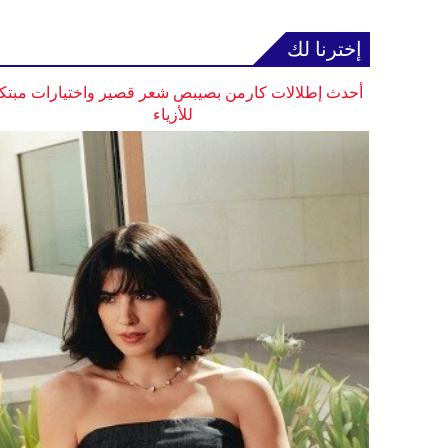
إخترنا لك
أحدث إطلالات كارمن بصيبص شعر قصير واختيارات مبتك
للأزياء