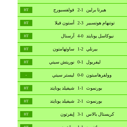
هيرتا برلين
2-1
فولفسبورج
HT
توتنهام هوتسبير
2-3
أستون فيلا
HT
نيوكاسل يونايتد
4-0
آرسنال
HT
بيرنلي
1-2
ساوثهامتون
HT
ليفربول
0-1
نوريتش سيتي
HT
وولفرهامبتون
0-0
ليستر سيتي
-
بورنموث
1-1
شيفيلد يونايتد
HT
بورنموث
2-1
شيفيلد يونايتد
HT
كريستال بالاس
3-1
إيفرتون
HT