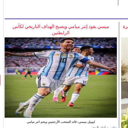
رة
ميسي يقود إنتر ميامي ويصبح الهداف التاريخي لكأس
الرابطتين
ليونيل ميسي، قائد المنتخب الأرجنتيني ونجم انتر ميامي
ميامي - عُمان اليوم