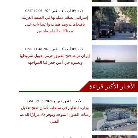
GMT 12:06 1970 الأحد ,09 آب / أغسطس
إسرائيل تصعّد عملياتها في الضفة الغربية
باقتحامات ومداهمات واعتداءات على
ممتلكات الفلسطينيين
GMT 11:48 2026 الأحد ,09 آب / أغسطس
إيران تربط فتح مضيق هرمز بقبول شروطها
وتعتبره جزءاً من جغرافيا المواجهة
الأخبار الأكثر قراءة
GMT 21:39 2026 الأحد ,19 تموز / يوليو
وزارة التعليم في سلطنة عُمان تفتح تعديل
رغبات القبول الموحد وتوفر 95 مركزًا للدعم
الفني