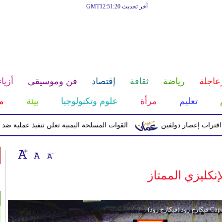
آخر تحديث GMT12:51:20
عاجلة
رياضة
ثقافة
إقتصاد
فن وموسيقى
أزياء
تعليم
مرأة
علوم وتكنولوجيا
بيئة
م
إعصار دولفين
القوات المسلحة اليمنية تعلن تنفيذ عملية ضد الحوثيين 
إنكليزي الممتاز
إ