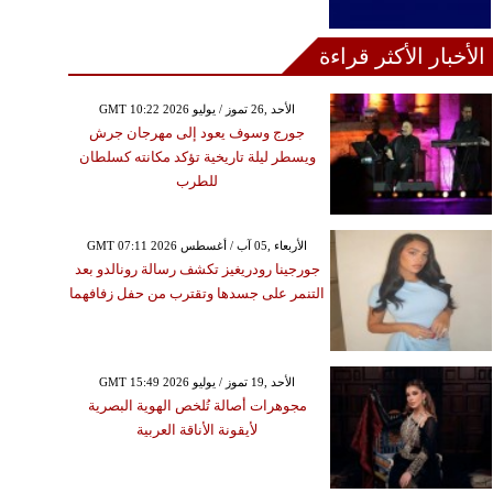
الأخبار الأكثر قراءة
GMT 10:22 2026 الأحد ,26 تموز / يوليو
جورج وسوف يعود إلى مهرجان جرش
ويسطر ليلة تاريخية تؤكد مكانته كسلطان
للطرب
GMT 07:11 2026 الأربعاء ,05 آب / أغسطس
جورجينا رودريغيز تكشف رسالة رونالدو بعد
التنمر على جسدها وتقترب من حفل زفافهما
GMT 15:49 2026 الأحد ,19 تموز / يوليو
مجوهرات أصالة تُلخص الهوية البصرية
لأيقونة الأناقة العربية