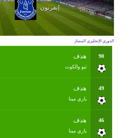
E
إيفرتون
-
الدوري الإنجليزي الممتاز
هدف
90
ثيو والكوت
هدف
49
ياري مينا
هدف
46
ياري مينا