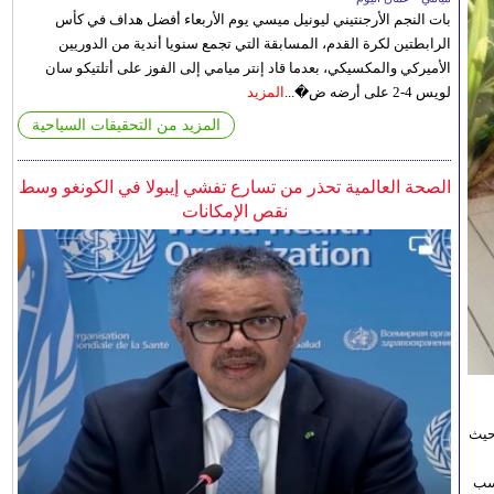
بات النجم الأرجنتيني ليونيل ميسي يوم الأربعاء أفضل هداف في كأس
الرابطتين لكرة القدم، المسابقة التي تجمع سنويا أندية من الدوريين
الأميركي والمكسيكي، بعدما قاد إنتر ميامي إلى الفوز على أتلتيكو سان
لويس 4-2 على أرضه ض�...
المزيد
المزيد من التحقيقات السياحية
الصحة العالمية تحذر من تسارع تفشي إيبولا في الكونغو وسط
نقص الإمكانات
حيث
اسب