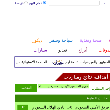
البحث
عمان اليوم
Google
صحة وتغذية
سياحة وسفر
ديكور
دونات
أبراج
فيديو
سيارات
والميليشيات التابعة لهم
العاصفة الاستوائية مايماي تضرب اليابسة
أهداف، نتائج ومباريات
ختر المطلوب:
النتائج السابقة «
فريق الأهلي السعودي
1-0
نادي الهلال السعودي
HT