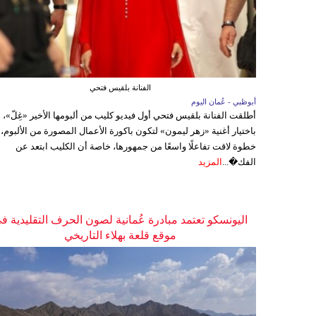
الفنانة بلقيس فتحي
أبوظبي - عُمان اليوم
أطلقت الفنانة بلقيس فتحي أول فيديو كليب من ألبومها الأخير «غِلّ»،
باختيار أغنية «زهر ليمون» لتكون باكورة الأعمال المصورة من الألبوم،
خطوة لاقت تفاعلًا واسعًا من جمهورها، خاصة أن الكليب ابتعد عن
الفك�...
المزيد
اليونسكو تعتمد مبادرة عُمانية لصون الحرف التقليدية ف
موقع قلعة بهلاء التاريخي