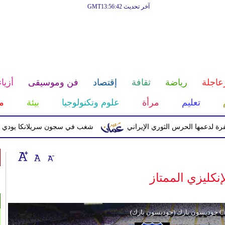
آخر تحديث GMT13:56:42
عاجلة
رياضة
ثقافة
إقتصاد
فن وموسيقى
أزياء
تعليم
مرأة
علوم وتكنولوجيا
بيئة
م
ا الحرس الثوري الإيراني
شغب في سجون سريلانكا يودي بحياة 3 سجناء ويصيب 23 آخرين
إنكليزي الممتاز
إ