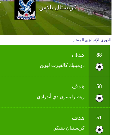
E
كريستال بالاس
-
الدوري الإنجليزي الممتاز
هدف
88
دومينيك كالفيرت ليوين
هدف
58
ريشارليسون دي أندرادي
هدف
51
كريستيان بنتيكي