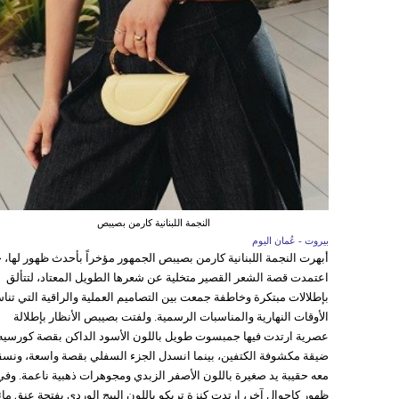
النجمة اللبنانية كارمن بصيبص
بيروت - عُمان اليوم
أبهرت النجمة اللبنانية كارمن بصيبص الجمهور مؤخراً بأحدث ظهور لها، 
اعتمدت قصة الشعر القصير متخلية عن شعرها الطويل المعتاد، لتتألق
بإطلالات مبتكرة وخاطفة جمعت بين التصاميم العملية والراقية التي تن
الأوقات النهارية والمناسبات الرسمية. ولفتت بصيبص الأنظار بإطلالة
عصرية ارتدت فيها جمبسوت طويل باللون الأسود الداكن بقصة كورسيه
ضيقة مكشوفة الكتفين، بينما انسدل الجزء السفلي بقصة واسعة، ونس
معه حقيبة يد صغيرة باللون الأصفر الزبدي ومجوهرات ذهبية ناعمة. وفي
ظهور كاجوال آخر، ارتدت كنزة تريكو باللون البيج الوردي بفتحة عنق مائ