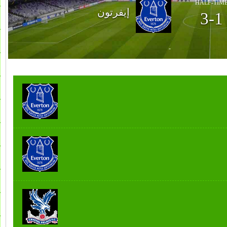
HALF-TIM
إيفرتون
3-1
-