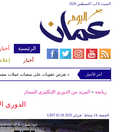
السبت 8 آب / أغسطس 2026
الرئيسية
أخبار
أخبار
إعلام
أخر الأخبار
الخزانة الأميركية تفرض عقوبات على منصات عملات مشفرة لدعمه
رياضة
»
المزيد من الدوري الإنكليزي الممتاز
الدوري ال
02:18 2020 الجمعة ,14 شباط / فبراير
GMT
جوديسون بارك (جوديسون بارك) Capacity: جوديسون بارك