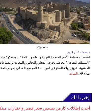
قلعة بهلاء
مسقط - عُمان اليوم
اعتمدت منظمة الأمم المتحدة للتربية والعلم والثقافة "اليونسكو" مباد
"الممتلك الثقافي" الخاصة بحرف الفخار والنحاس والمعادن والصناعات
الخشبية لفريق بهلاء التطوعي لمؤسسة المجتمع المحلي بموقع قلعة
بهلاء �...
المزيد
إخترنا لك
أحدث إطلالات كارمن بصيبص شعر قصير واختيارات مبتك