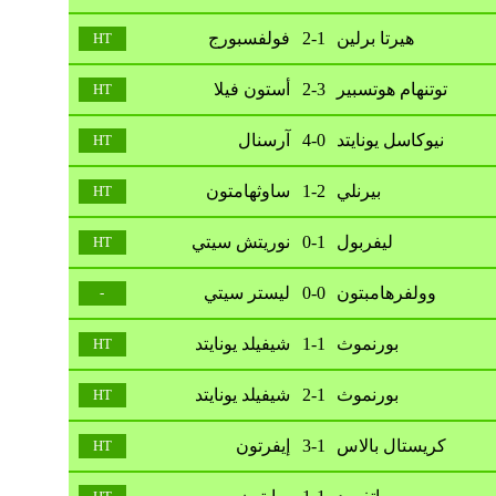
هيرتا برلين
2-1
فولفسبورج
HT
توتنهام هوتسبير
2-3
أستون فيلا
HT
نيوكاسل يونايتد
4-0
آرسنال
HT
بيرنلي
1-2
ساوثهامتون
HT
ليفربول
0-1
نوريتش سيتي
HT
وولفرهامبتون
0-0
ليستر سيتي
-
بورنموث
1-1
شيفيلد يونايتد
HT
بورنموث
2-1
شيفيلد يونايتد
HT
كريستال بالاس
3-1
إيفرتون
HT