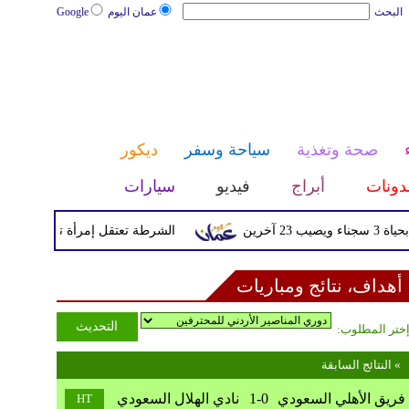
البحث
عمان اليوم
Google
صحة وتغذية
سياحة وسفر
ديكور
دونات
أبراج
فيديو
سيارات
الشرطة تعتقل إمرأة تم القبض عليها بعد
أهداف، نتائج ومباريات
ختر المطلوب:
النتائج السابقة «
فريق الأهلي السعودي
1-0
نادي الهلال السعودي
HT