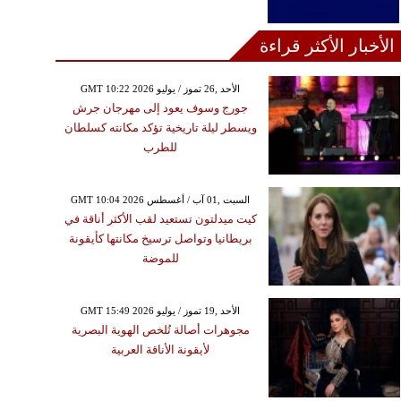
الأخبار الأكثر قراءة
GMT 10:22 2026 الأحد ,26 تموز / يوليو
جورج وسوف يعود إلى مهرجان جرش
ويسطر ليلة تاريخية تؤكد مكانته كسلطان
للطرب
GMT 10:04 2026 السبت ,01 آب / أغسطس
كيت ميدلتون تستعيد لقب الأكثر أناقة في
بريطانيا وتواصل ترسيخ مكانتها كأيقونة
للموضة
GMT 15:49 2026 الأحد ,19 تموز / يوليو
مجوهرات أصالة تُلخص الهوية البصرية
لأيقونة الأناقة العربية