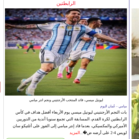
الرابطتين
ليونيل ميسي، قائد المنتخب الأرجنتيني ونجم انتر ميامي
ميامي - عُمان اليوم
بات النجم الأرجنتيني ليونيل ميسي يوم الأربعاء أفضل هداف في كأس
الرابطتين لكرة القدم، المسابقة التي تجمع سنويا أندية من الدوريين
الأميركي والمكسيكي، بعدما قاد إنتر ميامي إلى الفوز على أتلتيكو سان
لويس 4-2 على أرضه ض�...
المزيد