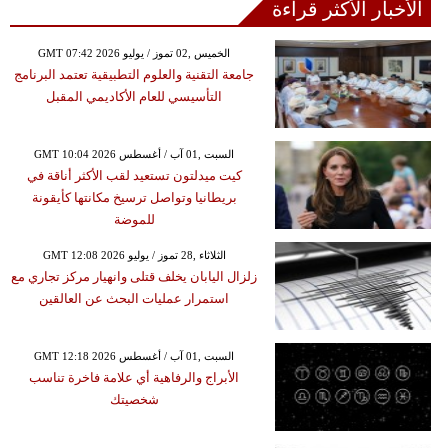
الأخبار الأكثر قراءة
GMT 07:42 2026 الخميس ,02 تموز / يوليو
جامعة التقنية والعلوم التطبيقية تعتمد البرنامج
التأسيسي للعام الأكاديمي المقبل
GMT 10:04 2026 السبت ,01 آب / أغسطس
كيت ميدلتون تستعيد لقب الأكثر أناقة في
بريطانيا وتواصل ترسيخ مكانتها كأيقونة
للموضة
GMT 12:08 2026 الثلاثاء ,28 تموز / يوليو
زلزال اليابان يخلف قتلى وانهيار مركز تجاري مع
استمرار عمليات البحث عن العالقين
GMT 12:18 2026 السبت ,01 آب / أغسطس
الأبراج والرفاهية أي علامة فاخرة تناسب
شخصيتك