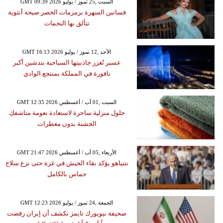
GMT 09:39 2026 السبت ,25 تموز / يوليو
فساتين السهرة بزمزمات الخصر صيحة أنثوية
تتألق بها النجمات
GMT 16:13 2026 الأحد ,12 تموز / يوليو
عسير تُعزز جاذبيتها السياحية بتدشين أكبر
نافورة في المملكة بمنتجع الوادي
GMT 12:35 2026 السبت ,01 آب / أغسطس
حلول منزلية ساحرة لاستعادة نعومة مناشفكِ
الخشنة بدون معطرات
GMT 21:47 2026 الأربعاء ,05 آب / أغسطس
نتنياهو يؤكد بقاء الجيش في غزة حتى نزع سلاح
حماس بالكامل
GMT 12:23 2026 الجمعة ,24 تموز / يوليو
صحيفة نيويورك تايمز تكشف أن إيران رفضت