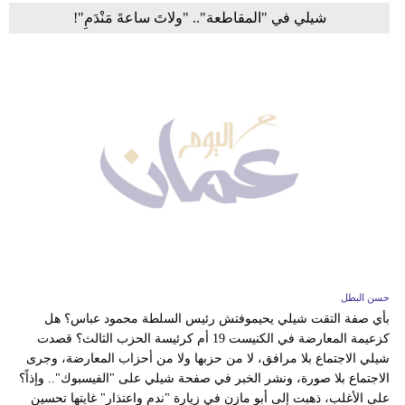
شيلي في "المقاطعة".. "ولاتَ ساعةَ مَنْدَمِ"!
حسن البطل
بأي صفة التقت شيلي يحيموفتش رئيس السلطة محمود عباس؟ هل
كزعيمة المعارضة في الكنيست 19 أم كرئيسة الحزب الثالث؟ قصدت
شيلي الاجتماع بلا مرافق، لا من حزبها ولا من أحزاب المعارضة، وجرى
الاجتماع بلا صورة، ونشر الخبر في صفحة شيلي على "الفيسبوك".. وإذاً؟
على الأغلب، ذهبت إلى أبو مازن في زيارة "ندم واعتذار" غايتها تحسين