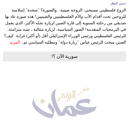
حسن البطل
الزوج فلسطيني مسيحي، الزوجة صينية.. والصورة؟ "سجدة" إسلامية
للزوجين تحت أقدام الأب والأم الفلسطينيين والصينيين! هذه صورة عاد بها
صديقي من رحلته السنوية إلى قارة الصين لزيارة نجله الأكبر، الذي يعمل
في البرمجيات المتقدمة! الصور السياسية، لزيارة متتالية ـ شبه متزامنة،
للرئيس الفلسطيني ورئيس الوزراء الإسرائيلي أقل (أو أكثر) غرابة. كيف؟
الصين منحت الرئيس عباس "زيارة دولة" ومطلبه السياسي ثم...
المزيد
سورية الآن ؟!