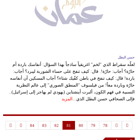
حسن البطل
لعلّه سقراط الذي "لخم" اغريقياً ساذجاً بهذا السؤال: أنفاسك باردة أم
حارّة؟ أجاب: حارّة!. قال: كيف تنفخ على حساء الشوربة ليبرد؟ أجاب:
باردة! قال: كيف تنفخ في باطن كفّيك شتاء؟ أجاب المسكين أن أنفاسه
حارّة وباردة معاً! من فيلسوف "المنطق الصوري" إلى عالم النظرية
النسبية في فهم الكون، ألبرت أينشتاين (يهودي لم يهاجر إلى إسرائيل)..
فإلى الصحافي حسن البطل الذي...
المزيد
84
83
82
81
80
79
78