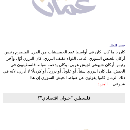
فيديو
سيارات
حسن البطل
كان يا ما كان. كان في أواسط عقد الخمسينيات من القرن المنصرم رئيس
أركان للجيش السوري، يُدعى اللواء عفيف البزري. كان البزري أوّل وآخر
رئيس أركان شيوعي لجيش عربي، وكان يدعمه ضباط فلسطينيون في
الجيش. هل كان البزري سنياً، أو علوياً، أو درزياً، أو كردياً؟ لا أدري، لأنه في
ذلك الزمان كانوا يقولون عن ضباط الجيش السوري إن هذا
شيوعي،...
المزيد
فلسطين "حيوان اقتصادي"؟