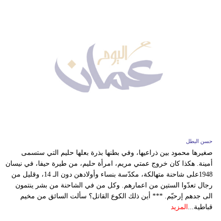
حسن البطل
صغيرها محمود بين ذراعيها، وفي بطنها بذرة بعلها حليم التي ستسمى
أمينة. هكذا كان خروج عمتي مريم، امرأة حليم، من طيرة حيفا، في نيسان
1948على شاحنة متهالكة، مكدّسة بنساء وأولادهن دون الـ 14، وقليل من
رجال تعدّوا الستين من اعمارهم. وكل من في الشاحنة من بشر ينتمون
الى جدهم إرحيّم. *** أين ذلك الكوع القاتل؟ سألت السائق من مخيم
قباطية...
المزيد