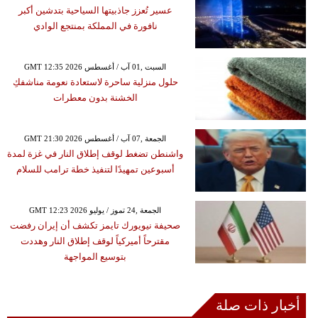
عسير تُعزز جاذبيتها السياحية بتدشين أكبر
نافورة في المملكة بمنتجع الوادي
GMT 12:35 2026 السبت ,01 آب / أغسطس
حلول منزلية ساحرة لاستعادة نعومة مناشفكِ
الخشنة بدون معطرات
GMT 21:30 2026 الجمعة ,07 آب / أغسطس
واشنطن تضغط لوقف إطلاق النار في غزة لمدة
أسبوعين تمهيدًا لتنفيذ خطة ترامب للسلام
GMT 12:23 2026 الجمعة ,24 تموز / يوليو
صحيفة نيويورك تايمز تكشف أن إيران رفضت
مقترحاً أميركياً لوقف إطلاق النار وهددت
بتوسيع المواجهة
أخبار ذات صلة