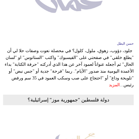
حسن البطل
جلود، دؤوب، زهوق، ملول، كلول؟ في محصلة نعوت وصفات حلا لي أن
"يطلع خلقي" في صفحتي على "الفيسبوك" واكتب "الستاتوس" او "لسان
الحال" ثم أجعله عنواناً لعمود آخر عن هذا الذي أدركته "حرفة الكتابة" بداء
الأعمدة اليومية منذ صدور "الأيام". ربما "فرحة" جدية أو "جس نبض" أو
"تلويحة وداع" أو "احتجاج على صب وسكب العمود في 35 سم ورفض
رئيس...
المزيد
دولة فلسطين "جمهورية موز" إسرائيلية؟