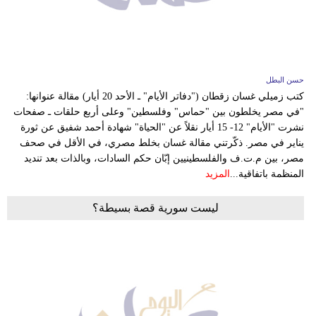
وسفر
ديكور
أخبار
حسن البطل
كتب زميلي غسان زقطان ("دفاتر الأيام" ـ الأحد 20 أيار) مقالة عنوانها:
إعلام
"في مصر يخلطون بين "حماس" وفلسطين" وعلى أربع حلقات ـ صفحات
نشرت "الأيام" 12- 15 أيار نقلاً عن "الحياة" شهادة أحمد شفيق عن ثورة
تعليم
يناير في مصر. ذكّرتني مقالة غسان بخلط مصري، في الأقل في صحف
مصر، بين م.ت.ف والفلسطينيين إبّان حكم السادات، وبالذات بعد تنديد
مرأة
المنظمة باتفاقية...
المزيد
علوم
ليست سورية قصة بسيطة؟
وتكنولوجيا
بيئة
مدوَّنات
أبراج