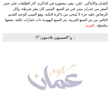
البلدان والأماكن.. لكن، تبقى محفورة في الذاكرة، آثار الطلقات على حجر
أصفر من جدران مبنى في بئر السبع. المبنى كان مقر شرطة، وآثار
الرصاص عليه جزء لا يُمحى من ذاكرة النكبة، وهو المبنى الوحيد القديم
الباقي من بئر السبع العربية. بئر السبع اليهودية ذات عمارات عالية، بعضها
مكسوّة...
المزيد
.. و"الصينيون قادمون"؟!